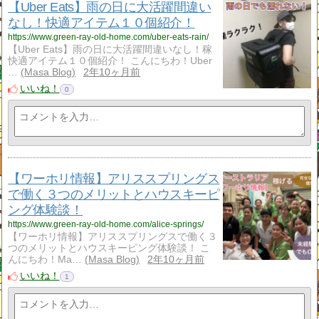
【Uber Eats】雨の日に大活躍間違い
なし！快適アイテム１０個紹介！
https://www.green-ray-old-home.com/uber-eats-rain/
【Uber Eats】雨の日に大活躍間違いなし！稼
快適アイテム１０個紹介！ こんにちわ！Uber
…
Masa Blog
2年10ヶ月前
いいね！
0
【ワーホリ情報】アリススプリングス
で働く３つのメリットとハウスキーピ
ング体験談！
https://www.green-ray-old-home.com/alice-springs/
【ワーホリ情報】アリススプリングスで働く３
つのメリットとハウスキーピング体験談！ こ
んにちわ！Ma…
Masa Blog
2年10ヶ月前
いいね！
1