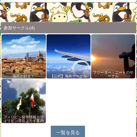
参加サークル
(4)
フリーター・ニートのサ
海外が好き！
【公式】海外サークル
ークル
フィリピン留学情報とフ
ィリピン滞在よろず案内
一覧を見る