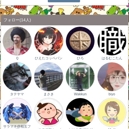
フォロー
(14人)
Ｑ
ひえたコッペパン
ひろ
はるむこたん
タテヤマ
まさき
Wakkun
biyo
サラマネ@相互フ