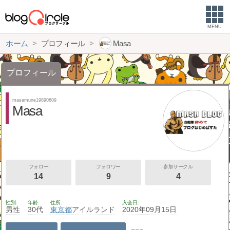
MENU
ホーム
プロフィール
Masa
プロフィール
masamune19890609
Masa
フォロー
フォロワー
参加サークル
14
9
4
性別
年齢
住所
入会日
男性
30代
東京都
アイルランド
2020年09月15日