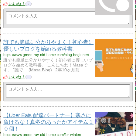
いいね！
2
誰でも簡単に分かりやすく！初心者に
優しいブログを始める教科書。
https://www.green-ray-old-home.com/blog-beginner/
誰でも簡単に分かりやすく！初心者に優しいブ
ログを始める教科書。 こんにちわ！Masaで
す。 ”誰で…
Masa Blog
2年10ヶ月前
いいね！
0
【Uber Eats 配達パートナー】寒さに
負けるな！真冬のあったかアイテム１
０個！
https://www.green-ray-old-home.com/for-winter/