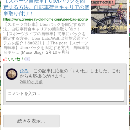
【スポーツ自転車】Uberバックを固
定する方法。自転車荷台キャリアの簡
単取り付け！
https://www.green-ray-old-home.com/uber-bag-sports/
【スポーツ自転車】Uberバックを固定する方
法。自転車荷台キャリアの簡単取り付け！
“【スポーツタイプの自転車】簡単にバックを
固定する方法。Uber Eats,Wolt,出前館必須アイ
テムを紹介！&#8221 […] The post 【スポーツ
自転車】Uberバックを固定する方法。自転車荷
台キャ…
Masa Blog
2年10ヶ月前
いいね！
1
ひろ
この記事に応援の「いいね」しました。これ
からも応援心がけます。
2年10ヶ月前
続きを表示…