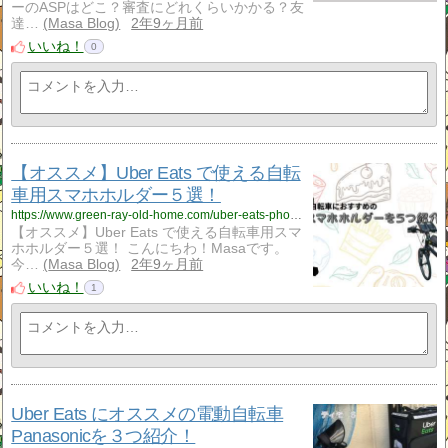
ーのASPはどこ？審査にどれくらいかかる？友
達…
Masa Blog
2年9ヶ月前
いいね！
0
【オススメ】Uber Eats で使える自転
車用スマホホルダー５選！
https://www.green-ray-old-home.com/uber-eats-phone-holder/
【オススメ】Uber Eats で使える自転車用スマ
ホホルダー５選！ こんにちわ！Masaです。
今…
Masa Blog
2年9ヶ月前
いいね！
1
Uber Eats にオススメの電動自転車
Panasonicを３つ紹介！