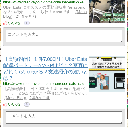
https://www.green-ray-old-home.com/uber-eats-bike/
Uber Eats にオススメの電動自転車Panasonic
を３つ紹介！ こんにちわ！Masaです…
Masa
Blog
2年9ヶ月前
いいね！
0
【高額報酬】１件7,000円！Uber Eats
配達パートナーのASPはどこ？審査に
どれくらいかかる？友達紹介の違いと
は？
https://www.green-ray-old-home.com/uber-eats-accesstrade/
【高額報酬】１件7,000円！Uber Eats 配達パ
ートナーのASPはどこ？審査にどれくらいか…
Masa Blog
2年9ヶ月前
いいね！
0