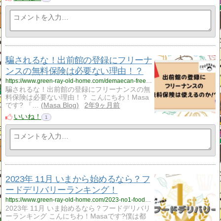
騙されるな！出前館の登録にフリーナ
ンスの無料保険は必要ない理由！？
https://www.green-ray-old-home.com/demaecan-freenance/
騙されるな！出前館の登録にフリーナンスの無
料保険は必要ない理由！？ こんにちわ！Masa
です? 『…
Masa Blog
2年9ヶ月前
いいね！
1
2023年 11月 いまから始めるなら？フ
ードデリバリーランキング！
https://www.green-ray-old-home.com/2023-no1-food-delivery/
2023年 11月 いま始めるなら？フードデリバリ
ーランキング こんにちわ！Masaです?僕は都