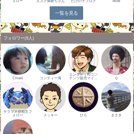
ォロー
エステ体験ちゃん
たけの子ブログ
Mutti
一覧を見る
フォロワー
(9人)
エンタメ｜AIコン
Chiaki
コンティー海
テンツ販売マイ…
Ｑ
サラマネ@相互フ
ォロー
スッキー
ひろ
まさき