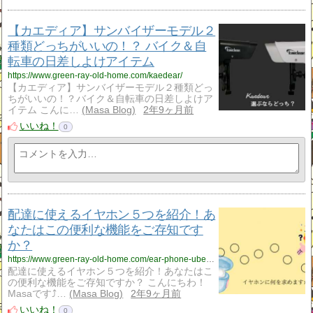
【カエディア】サンバイザーモデル２
種類どっちがいいの！？ バイク＆自
転車の日差しよけアイテム
https://www.green-ray-old-home.com/kaedear/
【カエディア】サンバイザーモデル２種類どっ
ちがいいの！？バイク＆自転車の日差しよけア
イテム こんに…
Masa Blog
2年9ヶ月前
いいね！
0
配達に使えるイヤホン５つを紹介！あ
なたはこの便利な機能をご存知です
か？
https://www.green-ray-old-home.com/ear-phone-uber-eats/
配達に使えるイヤホン５つを紹介！あなたはこ
の便利な機能をご存知ですか？ こんにちわ！
Masaです⤴…
Masa Blog
2年9ヶ月前
いいね！
0