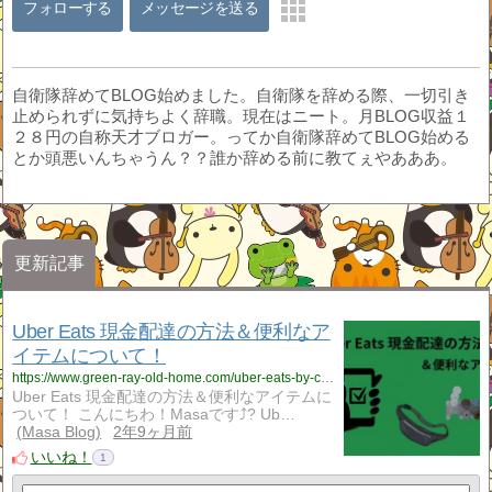
フォローする
メッセージを送る
自衛隊辞めてBLOG始めました。自衛隊を辞める際、一切引き
止められずに気持ちよく辞職。現在はニート。月BLOG収益１
２８円の自称天才ブロガー。ってか自衛隊辞めてBLOG始める
とか頭悪いんちゃうん？？誰か辞める前に教てぇやあああ。
更新記事
Uber Eats 現金配達の方法＆便利なア
イテムについて！
https://www.green-ray-old-home.com/uber-eats-by-cash/
Uber Eats 現金配達の方法＆便利なアイテムに
ついて！ こんにちわ！Masaです⤴︎? Ub…
Masa Blog
2年9ヶ月前
いいね！
1