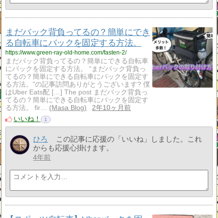
まだバック背負ってるの？簡単にでき
る自転車にバックを固定する方法。
https://www.green-ray-old-home.com/fasten-2/
まだバック背負ってるの？簡単にできる自転車
にバックを固定する方法。 “まだバック背負っ
てるの？簡単にできる自転車にバックを固定す
る方法。”の記事訪問ありがとうございます? 僕
はUber Eats配 […] The post まだバック背負っ
てるの？簡単にできる自転車にバックを固定す
る方法。 fir…
Masa Blog
2年10ヶ月前
いいね！
1
ひろ
この記事に応援の「いいね」しました。これ
からも応援心掛けます。
4年前