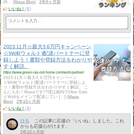
内…
Masa Blog
2年9ヶ月前
いいね！
1
2023.11月☆最大3.6万円キャンペーン
☆Wolt(ウォルト)配達パートナーに登
録しよう！書類や登録方法をわかりや
すく解説。
https://www.green-ray-old-home.com/wolt-partner/
2023.11月☆最大3.６万円キャンペーン
☆Wolt(ウォルト)配達パートナーに登録しよ
う！書類や登録方法をわかりやすく解説。 こ
んにちわ！Masaです⤴︎?僕は都内でUber Eats
とWoltをメインで配達してい […]
Masa
Blog
2年10ヶ月前
いいね！
1
ひろ
この記事に応援の「いいね」しました。これ
からも応援心がけます。
2年10ヶ月前