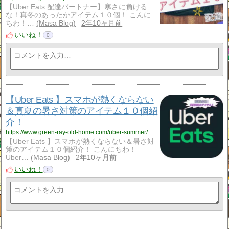
【Uber Eats 配達パートナー】寒さに負ける
な！真冬のあったかアイテム１０個！ こんに
ちわ！…
Masa Blog
2年10ヶ月前
いいね！
0
【Uber Eats 】スマホが熱くならない
＆真夏の暑さ対策のアイテム１０個紹
介！
https://www.green-ray-old-home.com/uber-summer/
【Uber Eats 】スマホが熱くならない＆暑さ対
策のアイテム１０個紹介！ こんにちわ！
Uber…
Masa Blog
2年10ヶ月前
いいね！
0