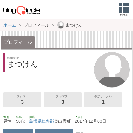
MENU
ホーム
プロフィール
まつけん
プロフィール
matsuken
まつけん
フォロー
フォロワー
参加サークル
3
3
1
性別
年齢
住所
入会日
男性
50代
島根県
仁多郡
奥出雲町
2017年12月08日