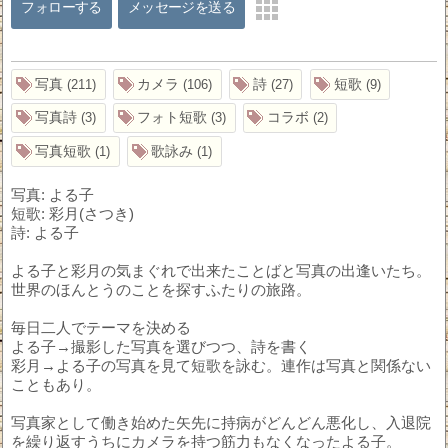
フォローする
メッセージを送る
写真
カメラ
詩
短歌
211
106
27
9
写真詩
フォト短歌
コラボ
3
3
2
写真短歌
歌詠み
1
1
写真: よる子
短歌: 彩月(さつき)
詩: よる子
よる子と彩月の気まぐれで出来たことばと写真の出逢いたち。
世界のほんとうのことを探すふたりの旅路。
毎日二人でテーマを決める
よる子→撮影した写真を選びつつ、詩を書く
彩月→よる子の写真を見て短歌を詠む。連作は写真と関係ない
こともあり。
写真家として働き始めた矢先に持病がどんどん悪化し、入退院
を繰り返すうちにカメラを持つ筋力もなくなったよる子。