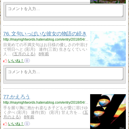
76. 文句いっぱいな彼女の物語の続き
http://maynightwords.hatenablog.com/entry/2018/04/07/232835
目覚めての不満文句はお日様の優しさの中溶け
て明日へと (彩月) 連作(三首) 生きなくていい
人…
五月のよる
8年前
いいね！
0
77.かえろう
http://maynightwords.hatenablog.com/entry/2018/04/08/231108
手を握り胸に抱かれ姿なき子どもが愛に溶けゆ
く夕べ (彩月) 連作(首) (彩月) 甘え方を…
五
月のよる
8年前
いいね！
1