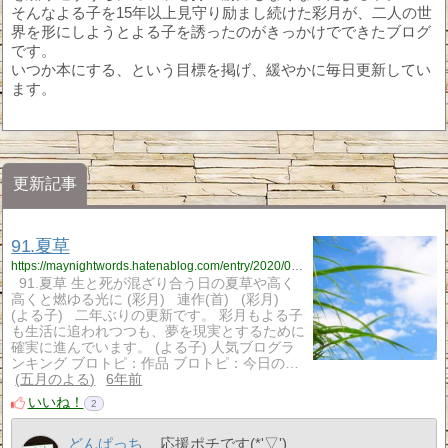
そんなよる子を15年以上見守り励まし続けた彩月が、二人の世
界を形にしようとよる子を誘ったのがきっかけでできたブログ
です。
いつか本にする、という目標を掲げ、緩やかに毎日更新してい
ます。
更新記事
91.夏草
https://maynightwords.hatenablog.com/entry/2020/08/17/192956
91.夏草 生と死が混ざり合う日の夏草や高く
高くと燃ゆる光に (彩月) 連作(首) (彩月)
(よる子) 二年ぶりの更新です。 彩月もよる子
も生活に追われつつも、夢を現実とするために
確実に進んでいます。 (よる子) 人気ブログラ
ンキング ブロトピ：作品 ブロトピ：今日の…
五月のよる
6年前
いいね！
2
どんぱっち
応援ポチです(*'▽')