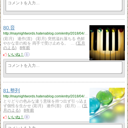
80.音
http://maynightwords.hatenablog.com/entry/2018/04/11/191711
(彩月) 連作(首) (彩月) 突然溢れ落ちる 色鮮
やかな音の粒を 両手で受け止める。 …
五月
のよる
8年前
いいね！
1
81.整列
http://maynightwords.hatenablog.com/entry/2018/04/12/211644
とりどりの色みな違う意味を持つ出ず引っ込ま
ず個性を生かせ (彩月) 連作(首) (彩月) …
五
月のよる
8年前
いいね！
0