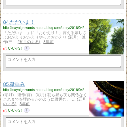
84.ただいま！
http://maynightwords.hatenablog.com/entry/2018/04/15/220712
「ただいま！」に「おかえり！」言える嬉しさ
よおかえりおかえりやっとおかえり (彩月) 連
作(三…
五月のよる
8年前
いいね！
2
85.微睡み
http://maynightwords.hatenablog.com/entry/2018/04/16/222802
(彩月) 連作(首) (彩月) 朝も昼も夜も関係なく
これまでを埋めるかのように微睡む。 …
五月
のよる
8年前
いいね！
3