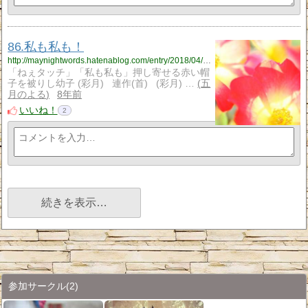
86.私も私も！
http://maynightwords.hatenablog.com/entry/2018/04/17/214912
「ねぇタッチ」「私も私も」押し寄せる赤い帽
子を被りし幼子 (彩月) 連作(首) (彩月) …
五
月のよる
8年前
いいね！
2
続きを表示…
参加サークル
(2)