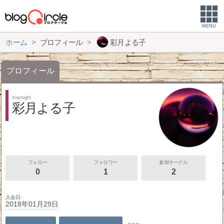
MENU
ホーム
プロフィール
彩月よる子
プロフィール
maynight
彩月よる子
フォロー
フォロワー
参加サークル
0
1
2
入会日
2018年01月29日