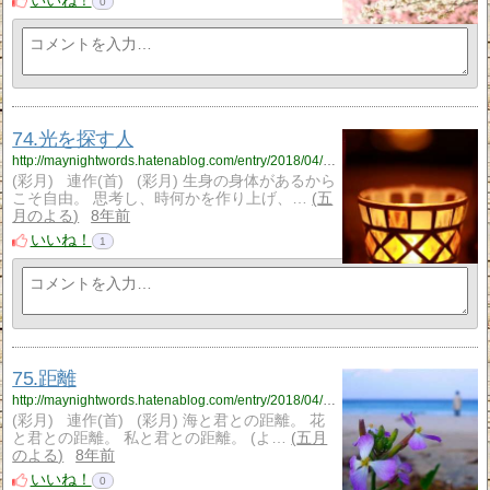
いいね！
0
74.光を探す人
http://maynightwords.hatenablog.com/entry/2018/04/05/215546
(彩月) 連作(首) (彩月) 生身の身体があるから
こそ自由。 思考し、時何かを作り上げ、…
五
月のよる
8年前
いいね！
1
75.距離
http://maynightwords.hatenablog.com/entry/2018/04/06/215742
(彩月) 連作(首) (彩月) 海と君との距離。 花
と君との距離。 私と君との距離。 (よ…
五月
のよる
8年前
いいね！
0