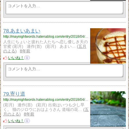
78.あまいあまい
http://maynightwords.hatenablog.com/entry/2018/04/09/203006
人生にちょいと疲れた人たちへ恋し優しき天の
甘蜜 (彩月) 連作(首) (彩月) あまい…
五月
のよる
8年前
いいね！
1
79.寄り道
http://maynightwords.hatenablog.com/entry/2018/04/10/213828
(彩月) 連作(首) (彩月) 出発はいつも少し早
く。 猫のジロウにおはようさん 道端の花…
五
月のよる
8年前
いいね！
1