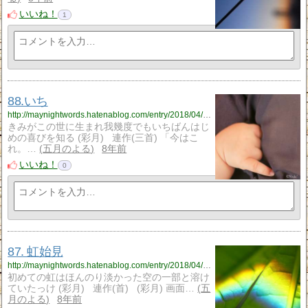
いいね！
1
88.いち
http://maynightwords.hatenablog.com/entry/2018/04/20/220843
きみがこの世に生まれ我幾度でもいちばんはじ
めの喜びを知る (彩月) 連作(三首) 「今はこ
れ。…
五月のよる
8年前
いいね！
0
87. 虹始見
http://maynightwords.hatenablog.com/entry/2018/04/18/235341
初めての虹はほんのり淡かった空の一部と溶け
ていたっけ (彩月) 連作(首) (彩月) 画面…
五
月のよる
8年前