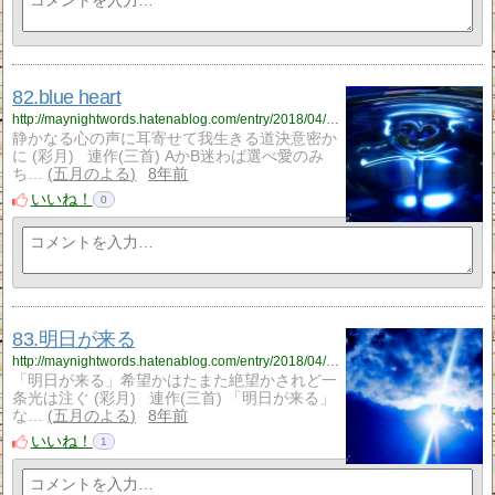
82.blue heart
http://maynightwords.hatenablog.com/entry/2018/04/13/214229
静かなる心の声に耳寄せて我生きる道決意密か
に (彩月) 連作(三首) AかB迷わば選べ愛のみ
ち…
五月のよる
8年前
いいね！
0
83.明日が来る
http://maynightwords.hatenablog.com/entry/2018/04/14/215421
「明日が来る」希望かはたまた絶望かされど一
条光は注ぐ (彩月) 連作(三首) 「明日が来る」
な…
五月のよる
8年前
いいね！
1