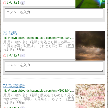
いいね！
1
72.沈黙
http://maynightwords.hatenablog.com/entry/2018/04/03/225109
(彩月) 連作(首) (彩月) 何処とも解らぬ深みに
て 貴方は再び沈黙す。 それとも私が耳…
五月
のよる
8年前
いいね！
1
73.散花讃歌
http://maynightwords.hatenablog.com/entry/2018/04/04/224821
(彩月) 連作(首) (彩月) 散花をうらめしく見る
のはやめた。 讃歌にて見送る。 さよう…
五月
のよる
8年前