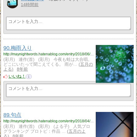
14時間前
90.梅雨入り
http://maynightwords.hatenablog.com/entry/2018/06/08/170645
(彩月) 連作(首) (彩月) 今夜も蛙は大合唱。
どこにいたって聞こえてくる。 雨が…
五月の
よる
8年前
いいね！
1
89.句点
http://maynightwords.hatenablog.com/entry/2018/04/22/203851
(彩月) 連作(首) (彩月) (よる子) 人気ブロ
グランキング ブロトピ：作品 …
五月のよ
る
8年前