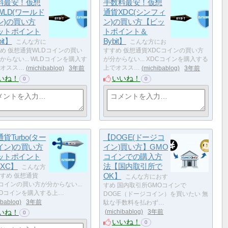
料最安！仮想
手数料最安！仮想
WLD(ワールド
通貨XDC(シンフィ
ン)の買い方
ン)の買い方【ビッ
ットポイント
トポイント＆
it】
Bybit】
こんな方に
こんな方にお
め 仮想通貨WLDコインの買い
すすめ 仮想通貨XDCコインの買い方
からない... WLDコインを購入す
が分からない... XDCコインを購入する
オスス…
michibablog
3年前
上でオスス…
michibablog
3年前
いね！
いいね！
0
0
貨Turbo(ター
【DOGE(ドージコ
イン)の買い方
イン)買い方】GMO
ットポイント
コインでの購入方
XC】
法【国内取引所で
こんな方
OK】
すめ 仮想通貨
こんな方におす
boコインの買い方が分からない...
すめ 国内取引所GMOコインで
BOコインを購入する上…
DOGE（ドージコイン）を買いたい 無
ibablog
3年前
駄な手数料を払わず…
いね！
michibablog
3年前
0
いいね！
0