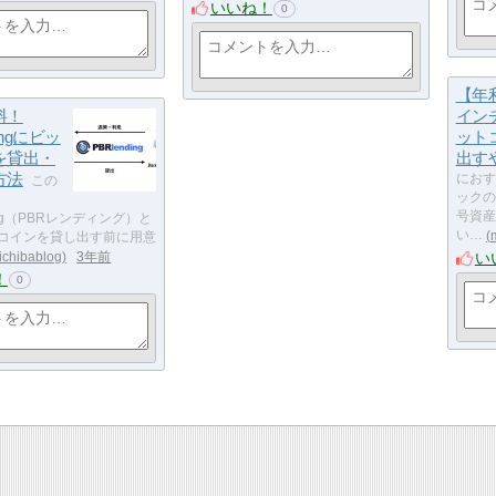
いいね！
0
【年
料！
イン
ingにビッ
ット
を貸出・
出す
方法
におす
この
ックの
号資産
ing（PBRレンディング）と
い…
トコインを貸し出す前に用意
い
ichibablog
3年前
！
0