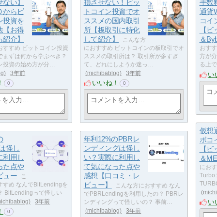
せない】
損させない！ビッ
手数
０からビ
トコイン投資でオ
通貨
ン投資を
ススメの国内取引
コイ
法【お得
所【板取引に特化
【ビ
も紹介】
して紹介】
＆Byb
こんな方
おすすめ ビットコイン投資
におすすめ ビットコインの板取引でオ
おすす
でまずは何から学ぶべき？
ススメの取引所は？ 取引所が多すぎ
方が分
ン投資の始め方が分…
て、どれにしようか迷っ…
る上で
og
3年前
michibablog
3年前
い
！
いいね！
0
0
仮想通
の
年利12%のPBRレ
ボコ
ngは怪し
ンディングは怪し
【ビ
に利用し
い？実際に利用し
＆ME
った点や
て気になった点や
におす
ビュー
感想【口コミ・レ
Tur
こ
ビュー】
TUR
め なんでBitLendingを
こんな方におすすめ なん
mich
BitLendingって怪しい
でPBRLendingを利用したの？ PBRレ
い
ichibablog
3年前
ンディングって怪しいの？ 事前…
！
michibablog
3年前
0