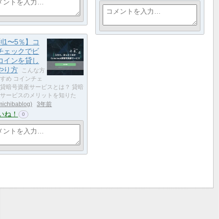
利1〜5％】コ
チェックでビ
コインを貸し
やり方
こんな方
すめ コインチェ
貸暗号資産サービスとは？ 貸暗
サービスのメリットを知りた
michibablog
3年前
いね！
0