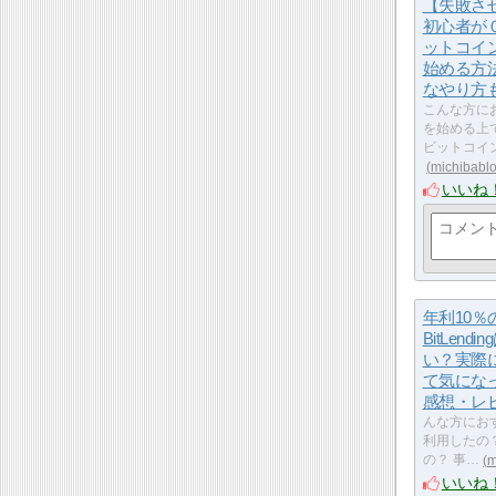
【失敗さ
初心者が
ットコイ
始める方
なやり方
こんな方に
を始める上
ビットコイ
michibabl
いいね
年利10％
BitLendi
い？実際
て気にな
感想・レ
んな方におすす
利用したの？ 
の？ 事…
m
いいね