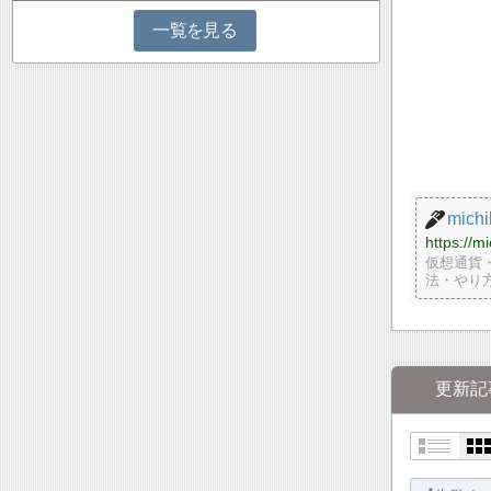
一覧を見る
michi
https://m
仮想通貨・
法・やり
更新記