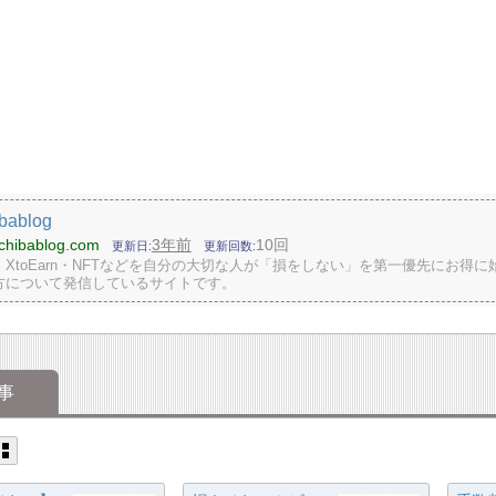
bablog
ichibablog.com
3年前
10回
更新日
更新回数
XtoEarn・NFTなどを自分の大切な人が「損をしない」を第一優先にお得に
方について発信しているサイトです。
事