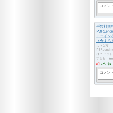
手数料無
PBRLend
トコイン
送金する
ような方
PBRLend
は？ ビッ
するも…
m
いいね