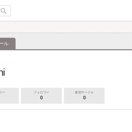
ール
hi
ロー
フォロワー
参加サークル
0
0