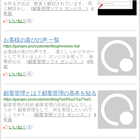
を作る方法は、数多く解説されています。 同
じ解説をし…
顧客管理ソフト ガンジス…
4
年前
いいね！
0
お客様の喜びの声 一覧
https://ganges.pro/customer/blog/reviews-list/
お客様の喜びの声です。 凄くしっかりサポー
トして下さいました！ ガンジスを使って… 衝
撃的な出…
顧客管理ソフト ガンジス…
4年
前
いいね！
0
顧客管理とは？顧客管理の基本を知る
https://ganges.pro/customer/blog/%e9%a1%a7%e5%ae%a2%e7%ae%a1%e7%90%86%e3%81%a8%e3%81%af%ef%bd%9c%e9%a1%a7%e5%ae%a2%e7%ae%a1%e7%90%86%e3%81%ae%e5%9f%ba%e6%9c%ac%e3%82%92%e7%9f%a5%e3%82%8b/
顧客管理の目的 顧客管理の目的はなんでしょ
うか？ 顧客管理をして、何を実現したいので
しょうか？ …
顧客管理ソフト ガンジス…
4
年前
いいね！
2