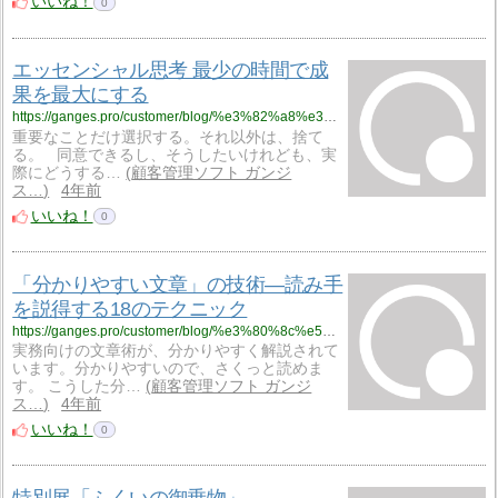
いいね！
0
エッセンシャル思考 最少の時間で成
果を最大にする
https://ganges.pro/customer/blog/%e3%82%a8%e3%83%83%e3%82%bb%e3%83%b3%e3%82%b7%e3%83%a3%e3%83%ab%e6%80%9d%e8%80%83-%e6%9c%80%e5%b0%91%e3%81%ae%e6%99%82%e9%96%93%e3%81%a7%e6%88%90%e6%9e%9c%e3%82%92%e6%9c%80%e5%a4%a7%e3%81%ab%e3%81%99/
重要なことだけ選択する。それ以外は、捨て
る。 同意できるし、そうしたいけれども、実
際にどうする…
顧客管理ソフト ガンジ
ス…
4年前
いいね！
0
「分かりやすい文章」の技術―読み手
を説得する18のテクニック
https://ganges.pro/customer/blog/%e3%80%8c%e5%88%86%e3%81%8b%e3%82%8a%e3%82%84%e3%81%99%e3%81%84%e6%96%87%e7%ab%a0%e3%80%8d%e3%81%ae%e6%8a%80%e8%a1%93%e2%80%95%e8%aa%ad%e3%81%bf%e6%89%8b%e3%82%92%e8%aa%ac%e5%be%97%e3%81%99%e3%82%8b18/
実務向けの文章術が、分かりやすく解説されて
います。分かりやすいので、さくっと読めま
す。 こうした分…
顧客管理ソフト ガンジ
ス…
4年前
いいね！
0
特別展「ふくいの御乗物」