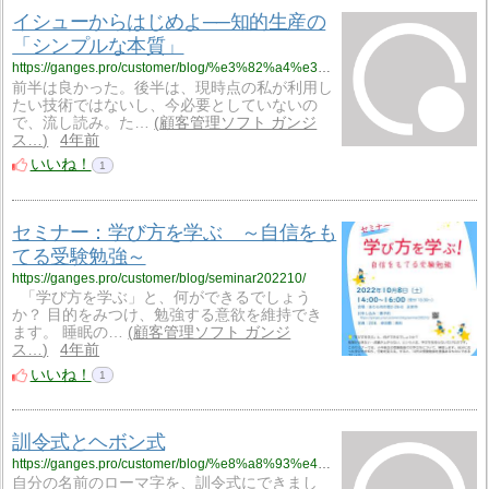
イシューからはじめよ──知的生産の
「シンプルな本質」
https://ganges.pro/customer/blog/%e3%82%a4%e3%82%b7%e3%83%a5%e3%83%bc%e3%81%8b%e3%82%89%e3%81%af%e3%81%98%e3%82%81%e3%82%88%e2%94%80%e2%94%80%e7%9f%a5%e7%9a%84%e7%94%9f%e7%94%a3%e3%81%ae%e3%80%8c%e3%82%b7%e3%83%b3%e3%83%97%e3%83%ab/
前半は良かった。後半は、現時点の私が利用し
たい技術ではないし、今必要としていないの
で、流し読み。た…
顧客管理ソフト ガンジ
ス…
4年前
いいね！
1
セミナー：学び方を学ぶ ～自信をも
てる受験勉強～
https://ganges.pro/customer/blog/seminar202210/
「学び方を学ぶ」と、何ができるでしょう
か？ 目的をみつけ、勉強する意欲を維持でき
ます。 睡眠の…
顧客管理ソフト ガンジ
ス…
4年前
いいね！
1
訓令式とヘボン式
https://ganges.pro/customer/blog/%e8%a8%93%e4%bb%a4%e5%bc%8f%e3%81%a8%e3%83%98%e3%83%9c%e3%83%b3%e5%bc%8f/
自分の名前のローマ字を、訓令式にできまし