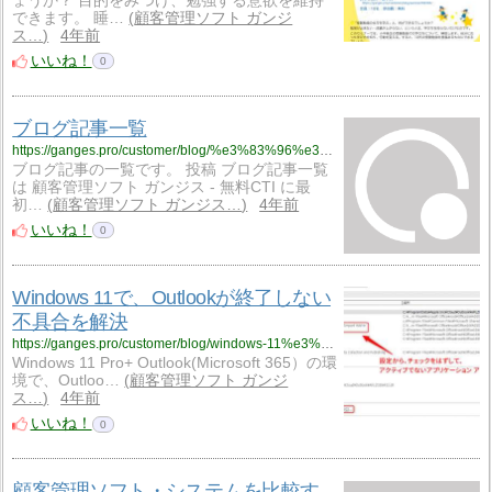
ょうか？ 目的をみつけ、勉強する意欲を維持
できます。 睡…
顧客管理ソフト ガンジ
ス…
4年前
いいね！
0
ブログ記事一覧
https://ganges.pro/customer/blog/%e3%83%96%e3%83%ad%e3%82%b0%e8%a8%98%e4%ba%8b%e4%b8%80%e8%a6%a7/
ブログ記事の一覧です。 投稿 ブログ記事一覧
は 顧客管理ソフト ガンジス - 無料CTI に最
初…
顧客管理ソフト ガンジス…
4年前
いいね！
0
Windows 11で、Outlookが終了しない
不具合を解決
https://ganges.pro/customer/blog/windows-11%e3%81%a7%e3%80%81outlook%e3%81%8c%e7%b5%82%e4%ba%86%e3%81%97%e3%81%aa%e3%81%84%e4%b8%8d%e5%85%b7%e5%90%88%e3%82%92%e8%a7%a3%e6%b1%ba/
Windows 11 Pro+ Outlook(Microsoft 365）の環
境で、Outloo…
顧客管理ソフト ガンジ
ス…
4年前
いいね！
0
顧客管理ソフト・システムを比較す