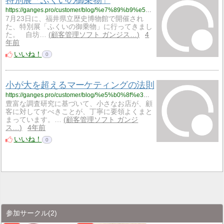
https://ganges.pro/customer/blog/%e7%89%b9%e5%88%a5%e5%b1%95%e3%80%8c%e3%81%b5%e3%81%8f%e3%81%84%e3%81%ae%e5%be%a1%e4%b9%97%e7%89%a9%e3%80%8d/
7月23日に、福井県立歴史博物館で開催され
た、特別展「ふくいの御乗物」に行ってきまし
た。 自坊…
顧客管理ソフト ガンジス…
4
年前
いいね！
0
小が大を超えるマーケティングの法則
https://ganges.pro/customer/blog/%e5%b0%8f%e3%81%8c%e5%a4%a7%e3%82%92%e8%b6%85%e3%81%88%e3%82%8b%e3%83%9e%e3%83%bc%e3%82%b1%e3%83%86%e3%82%a3%e3%83%b3%e3%82%b0%e3%81%ae%e6%b3%95%e5%89%87/
豊富な調査研究に基づいて、小さなお店が、顧
客に対してすべきことが、丁寧に要領よくまと
まっています。…
顧客管理ソフト ガンジ
ス…
4年前
いいね！
0
参加サークル
(2)