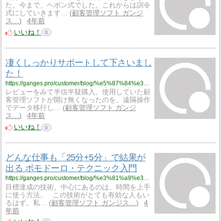
た。今まで、ヘボン式でした。これからは訓令
式にしていきます…
顧客管理ソフト ガンジ
ス…
4年前
いいね！
0
凄くしっかりサポートして下さいまし
た！
https://ganges.pro/customer/blog/%e5%87%84%e3%81%8f%e3%81%97%e3%81%a3%e3%81%8b%e3%82%8a%e3%82%b5%e3%83%9d%e3%83%bc%e3%83%88%e3%81%97%e3%81%a6%e4%b8%8b%e3%81%95%e3%81%84%e3%81%be%e3%81%97%e3%81%9f%ef%bc%81/
レビューをみて半信半疑購入。使用していた顧
客管理ソフトが開け無くなったのを、遠隔操作
でデータ移行し…
顧客管理ソフト ガンジ
ス…
4年前
いいね！
0
どんな仕事も「25分+5分」で結果が
出る ポモドーロ・テクニック入門
https://ganges.pro/customer/blog/%e3%81%a9%e3%82%93%e3%81%aa%e4%bb%95%e4%ba%8b%e3%82%82%e3%80%8c25%e5%88%865%e5%88%86%e3%80%8d%e3%81%a7%e7%b5%90%e6%9e%9c%e3%81%8c%e5%87%ba%e3%82%8b-%e3%83%9d%e3%83%a2%e3%83%89%e3%83%bc%e3%83%ad/
目標達成の技術。中心にあるのは、時間を上手
に使う方法。 この技術がとても有効な人もい
るはず。私…
顧客管理ソフト ガンジス…
4
年前