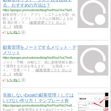
る。おすすめの方法は？
https://ganges.pro/customer/blog/%e9%a1%a7%e5%ae%a2%e7%ae%a1%e7%90%86%e3%82%bd%e3%83%95%e3%83%88%e3%83%bb%e3%82%b7%e3%82%b9%e3%83%86%e3%83%a0%e3%82%92%e6%af%94%e8%bc%83%e3%81%99%e3%82%8b%e3%80%82%e3%81%8a%e3%81%99%e3%81%99%e3%82%81/
顧客管理ソフト・アプリ・システムを分類・比
較します。 ソフト・システムの種類による分
類 表計算ソフ…
顧客管理ソフト ガンジ
ス…
4年前
いいね！
0
顧客管理をノートでするメリット・デ
メリット
https://ganges.pro/customer/blog/%e9%a1%a7%e5%ae%a2%e7%ae%a1%e7%90%86%e3%82%92%e3%83%8e%e3%83%bc%e3%83%88%e3%81%a7%e3%81%99%e3%82%8b%e3%83%a1%e3%83%aa%e3%83%83%e3%83%88%e3%83%bb%e3%83%87%e3%83%a1%e3%83%aa%e3%83%83%e3%83%88/
ノート・手帳・台帳など、紙に顧客情報を書い
て運用する方法を考えます。 「お客様ノー
ト」「営業ノート…
顧客管理ソフト ガンジ
ス…
4年前
いいね！
0
失敗しないExcelの顧客管理！しては
いけない作り方！ テンプレート有
https://ganges.pro/customer/blog/%e5%a4%b1%e6%95%97%e3%81%97%e3%81%aa%e3%81%84excel%e3%81%ae%e9%a1%a7%e5%ae%a2%e7%ae%a1%e7%90%86_%e3%83%86%e3%83%b3%e3%83%97%e3%83%ac%e3%83%bc%e3%83%88/
Excelで、顧客管理をするためのワークシート