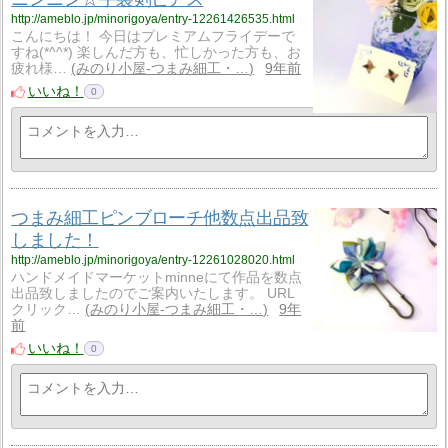
http://ameblo.jp/minorigoya/entry-12261426535.html
こんにちは！ 今日はプレミアムフライデーで
すね(*^^*) 楽しんだ方も、忙しかった方も、お
疲れ様…
みのり小屋-つまみ細工・…
9年前
いいね！
0
つまみ細工ピンブローチ他数点出品致
しました！
http://ameblo.jp/minorigoya/entry-12261028020.html
ハンドメイドマーケットminneにて作品を数点
出品致しましたのでご案内いたします。 URL
クリック…
みのり小屋-つまみ細工・…
9年
前
いいね！
0