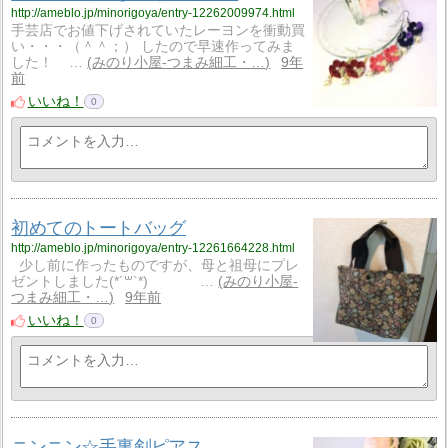
http://ameblo.jp/minorigoya/entry-12262009974.html
手芸店でお値下げされていたレーヨンを衝動買
い・・・（＾＾；） したので早速作ってみま
した！ …
みのり小屋-つまみ細工・…
9年
前
いいね！
0
初めてのトートバッグ
http://ameblo.jp/minorigoya/entry-12261664228.html
少し前に作ったものですが、母と祖母にプレ
ゼントしました(*´꒳`*) …
みのり小屋-
つまみ細工・…
9年前
いいね！
0
ニンニン☆手裏剣ピアス