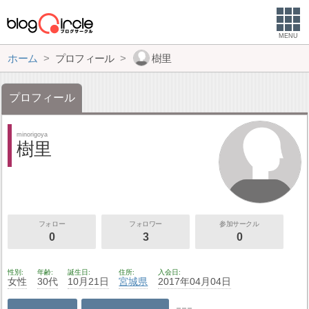
MENU
ホーム
プロフィール
樹里
プロフィール
minorigoya
樹里
フォロー
フォロワー
参加サークル
0
3
0
性別
年齢
誕生日
住所
入会日
女性
30代
10月21日
宮城県
2017年04月04日