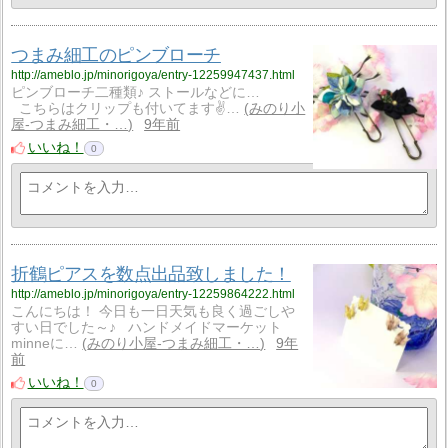
つまみ細工のピンブローチ
http://ameblo.jp/minorigoya/entry-12259947437.html
ピンブローチ二種類♪ ストールなどに…
こちらはクリップも付いてます✌…
みのり小
屋-つまみ細工・…
9年前
いいね！
0
折鶴ピアスを数点出品致しました！
http://ameblo.jp/minorigoya/entry-12259864222.html
こんにちは！ 今日も一日天気も良く過ごしや
すい日でした～♪ ハンドメイドマーケット
minneに…
みのり小屋-つまみ細工・…
9年
前
いいね！
0