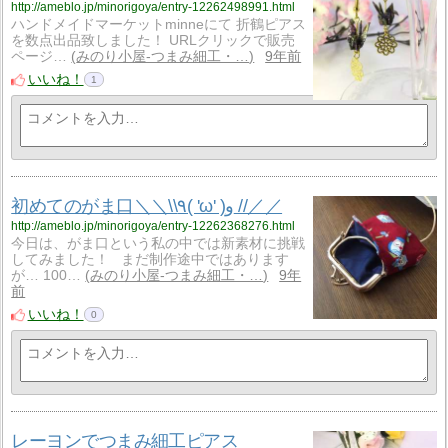
http://ameblo.jp/minorigoya/entry-12262498991.html
ハンドメイドマーケットminneにて 折鶴ピアス
を数点出品致しました！ URLクリックで販売
ページ…
みのり小屋-つまみ細工・…
9年前
いいね！
1
初めてのがま口＼＼\\٩( 'ω' )و //／／
http://ameblo.jp/minorigoya/entry-12262368276.html
今日は、がま口という私の中では新素材に挑戦
してみました！ まだ制作途中ではあります
が… 100…
みのり小屋-つまみ細工・…
9年
前
いいね！
0
レーヨンでつまみ細工ピアス