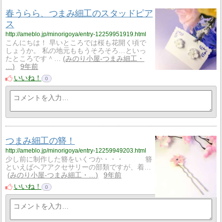
春うらら、つまみ細工のスタッドピア
ス
http://ameblo.jp/minorigoya/entry-12259951919.html
こんにちは！ 早いところでは桜も花開く頃で
しょうか。 私の地元ももうそろそろ…といっ
たところです＾…
みのり小屋-つまみ細工・
…
9年前
いいね！
0
つまみ細工の簪！
http://ameblo.jp/minorigoya/entry-12259949203.html
少し前に制作した簪をいくつか・・・ 簪
といえばヘアアクセサリーの部類ですが、着…
みのり小屋-つまみ細工・…
9年前
いいね！
0