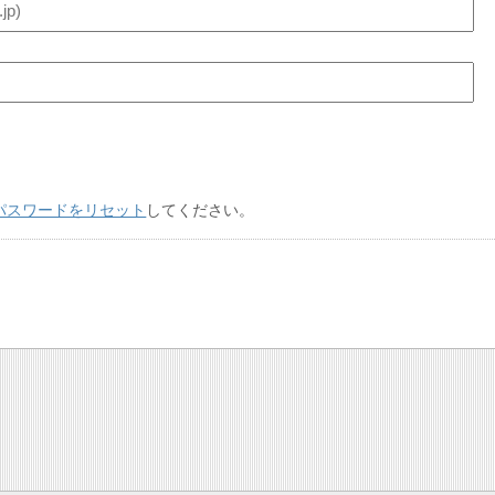
パスワードをリセット
してください。