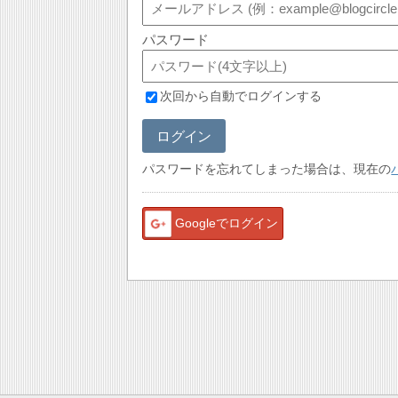
パスワード
次回から自動でログインする
ログイン
パスワードを忘れてしまった場合は、現在の
Googleでログイン