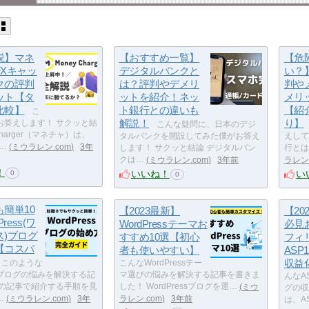
説】マネ
【おすすめ一覧】
【危
FXキャッ
デジタルバンクと
い？
クの評判
は？評判やデメリ
判や
ット【タ
ットを紹介！ネッ
メリ
比較】
ト銀行との違いも
【紹
こ
解説！
り】
お答えします！ サクッと結
こんな疑問に、日本のデジ
 Charger（マネチャ）は、
タルバンクを開設してみた僕がお答え
えして
始…
ミウラレン.com
3年
します！ サクッと結論 デジタルバン
行とは
クは…
ミウラレン.com
3年前
ラレン.
！
いいね！
い
0
0
簡単10
【2023最新】
【20
ress(ワ
WordPressテーマお
必見
ス)ブログ
すすめ10選【初心
フィ
【コスパ
者も使いやすい】
ASP
収益
このような
こんなWordPressテー
essブログの悩みを解決する記
マ選びの悩みを解決する記事を書きま
んなA
この記事で紹介する手順を見
した！ WordPressブログを運…
ミウ
グの収
…
ミウラレン.com
3年
ラレン.com
3年前
は、A