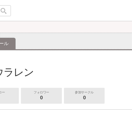
ール
ウラレン
ロー
フォロワー
参加サークル
0
0