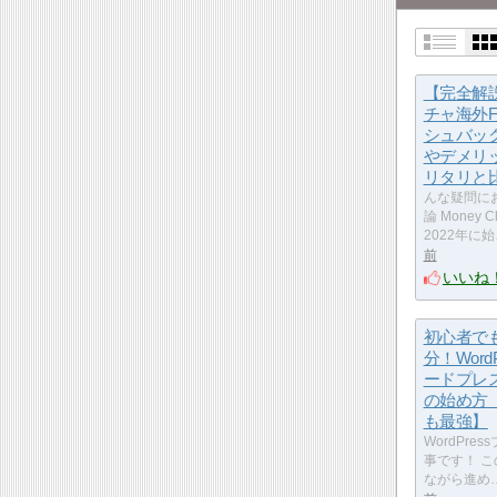
【完全解
チャ海外
シュバッ
やデメリ
リタリと
んな疑問に
論 Money
2022年に
前
いいね
初心者でも
分！WordP
ードプレ
の始め方
も最強】
WordPr
事です！ 
ながら進め