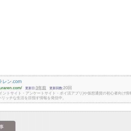
レン.com
iuraren.com/
3年前
20回
更新日
更新回数
ポイントサイト・アンケートサイト・ポイ活アプリ)や仮想通貨の初心者向け情
いリッチな生活を目指す情報を発信中。
事