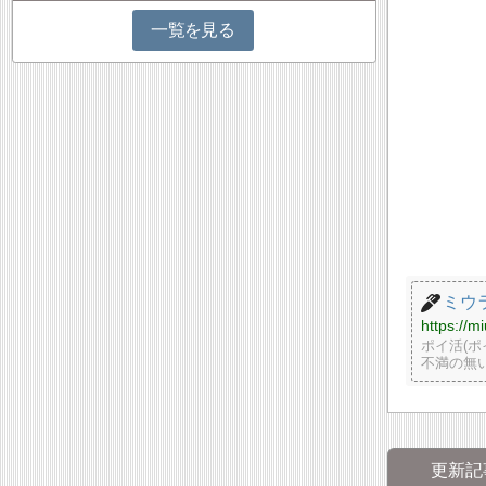
一覧を見る
ミウラ
https://m
ポイ活(
不満の無
更新記