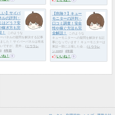
しい】サイバ
【危険？】キュー
ネルの評判・
モニターの評判・
ミはどう？安
口コミ調査！安全
や稼ぎ方も完
性や稼ぐ方法も完
説！
全解説！
このような
このような
ーパネルの疑問を解決する記事
キューモニターへの疑問を解決する記
ました！ サイバーパネルは有名
事になっています！ キューモニターは
いですが、意外…
ミウラレ
東証一部に上場した会…
ミウラレ
m
4年前
ン.com
4年前
いね！
いいね！
0
0