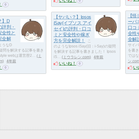
いいね！
0
！
0
【怪
【ヤバい？】Ipsos
？】D
ーパ
iSay(イプソス アイ
ebの評判・
口コ
セイ)の評判・口コ
安全性と
全性
ミと安全性や稼ぎ
完全解
全解
方を完全解説！
こ
ようなD
サイバ
のようなIpsos iSay(旧：i-Say)の疑問
ebの疑問を解決する記事を書き
を書き
を解決する記事を書きました！ Ipsos
tyle webは運営歴2…
ミ
ではな
iS…
ミウラレン.com
4年前
m
4年前
ン.co
いいね！
0
！
い
0