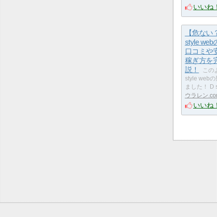
いいね
【危ない
style w
口コミや
稼ぎ方を
説！
この
style w
ました！ D s
ウラレン.co
いいね