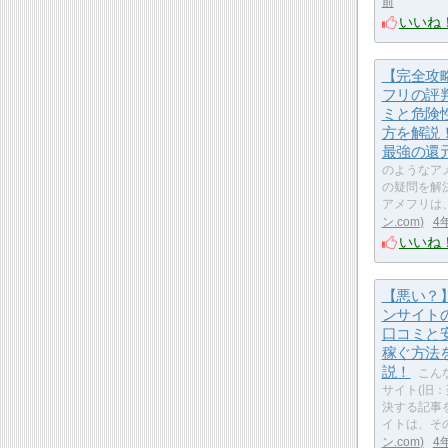
前
いいね
【完全攻
フリの評
ミと危険
方を解説
最強の還
のようなアメ
の疑問を解
アメフリは
ン.com
4
いいね
【悪い？
ンサイト
口コミと
稼ぐ方法
説！
こん
サイト(旧
決する記事
イトは、そ
ン.com
4