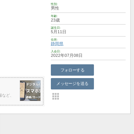
性別
男性
年齢
23歳
誕生日
5月11日
住所
静岡県
入会日
2022年07月08日
フォローする
メッセージを送る
報など、