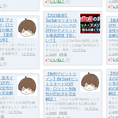
いいね！
ン.co
0
！
い
0
【2023最新】
略】アメ
TariTali(タリタリ)キ
【最新
判・口コ
ャッシュバックの
評判
性や稼ぎ
評判やデメリット
全性
！【業界
を徹底調査【怪し
全解
元率】
い？】
こ
coll
こんなTariTaliの疑問にお答
フリ（元：i2iポイント）
ト)の
えします！ サクッと結論 TariTali(タリ
決する記事になってます！
ができま
タリ)とは、海外…
ミウラレ
、会員数50万…
ミウラレ
ン.co
ン.com
3年前
年前
い
いいね！
0
！
0
【危
【無料でビットコ
】楽天イ
まの
イン】Bit Start(ビッ
の評判・
と安
トスタート)の評
安全性や
めの
判・口コミと危険
を完全解
解説
性や貯め方を完全
な楽天イン
解説！
「すぐ
このようなBit Start(ビットス
：楽天リサーチ)の疑問を解
書きま
タート)の疑問を解決する記事を書き
を書きました！ 楽天インサ
世辞に
ました！ ※2020年8月に…
ミウラレ
の名…
ミウラレ
ン.co
ン.com
4年前
年前
い