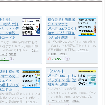
険？怪し
初心者でも簡単10
】UI銀行の評
分！スマホで
メリット・デ
WordPressブログを
ットを解説！
始める方法【画像
介コードあ
つき完全解説】
結
論、WordPressブログはスマホで作っ
こんな、UI銀行の疑問にお答
て始めることも普通に可能です！ この
いきます！ サクッと結論 UI銀
記事で紹介する手順…
ミウラレ
、2022年1月17日から…
ミウ
ン.com
3年前
com
3年前
いいね！
いね！
0
0
【2023年】
23年】初心者
WordPressおすすめ
おすすめのア
プラグイン9選【追
リエイト
加方法も解説】
15選【ブログ
こ
化に必須】
んなプラグインの疑問
こ
にお答えします！ WordPressにプラグ
SPの疑問にお答えします！ ブロ
インを追加すれば、より快適にブロ…
益化やアフィリエイトで稼ぐに
ミウラレン.com
3年前
SPへの登録が必要…
ミウラレ