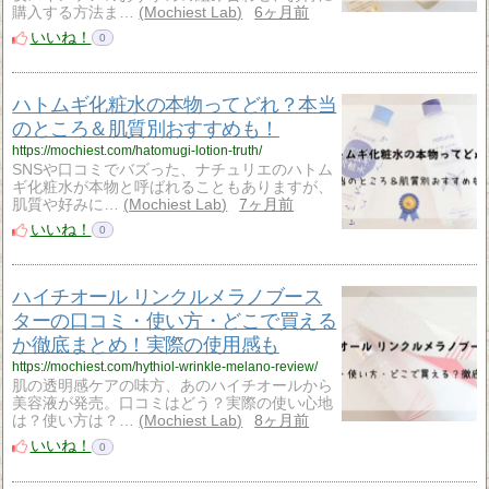
購入する方法ま…
Mochiest Lab
6ヶ月前
いいね！
0
ハトムギ化粧水の本物ってどれ？本当
のところ＆肌質別おすすめも！
https://mochiest.com/hatomugi-lotion-truth/
SNSや口コミでバズった、ナチュリエのハトム
ギ化粧水が本物と呼ばれることもありますが、
肌質や好みに…
Mochiest Lab
7ヶ月前
いいね！
0
ハイチオール リンクルメラノブース
ターの口コミ・使い方・どこで買える
か徹底まとめ！実際の使用感も
https://mochiest.com/hythiol-wrinkle-melano-review/
肌の透明感ケアの味方、あのハイチオールから
美容液が発売。口コミはどう？実際の使い心地
は？使い方は？…
Mochiest Lab
8ヶ月前
いいね！
0