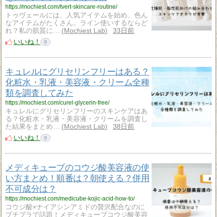
https://mochiest.com/tvert-skincare-routine/
トゥヴェールには、人気アイテムを始め、色ん
なアイテムがたくさん。ライン使いするならど
れ？私の肌質に…
Mochiest Lab
33日前
いいね！
0
キュレルにグリセリンフリーはある？
化粧水・乳液・美容液・クリーム全種
類を調査してみた
https://mochiest.com/curel-glycerin-free/
キュレルにグリセリンフリーのスキンケアはあ
る？化粧水・乳液・美容液・クリームを調査し
た結果をまとめ…
Mochiest Lab
38日前
いいね！
0
メディキューブのコウジ酸美容液の使
い方まとめ！順番は？朝使える？併用
不可成分は？
https://mochiest.com/medicube-kojic-acid-how-to/
コウジ酸×ナイアシンアミドの贅沢配合なのに
プチプラで話題！メディキューブコウジ酸美容