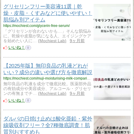
グリセリンフリー美容液11選｜乾
燥・皮脂・くすみなどに使いやすい！
肌悩み別アイテム
https://mochiest.com/glycerin-free-serum/
「グリセリンが合わないかも…」そんな肌悩み
に。乾燥や皮脂が気になる人、エイジングケア
を始めたい人に…
Mochiest Lab
9ヶ月前
いいね！
0
【2025年版】無印良品の乳液どれが
いい？成分の違いや選び方を徹底解説
https://mochiest.com/muji-moisturising-milk-comparison/
無印良品の乳液を成分で徹底比較。医薬部外品
の有効成分や美容成分、アルコール・グリセリ
ンの有無までチ…
Mochiest Lab
9ヶ月前
いいね！
0
ダルバの日焼け止めは酸化亜鉛・紫外
線吸収剤フリー？全7種徹底調査！肌
質別おすすめも