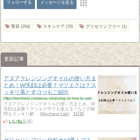
フォローする
メッセージを送る
美容
スキンケア
グリセリンフリー
254
70
1
更新記事
アヌアクレンジングオイルの使い方ま
とめ！W洗顔は必要？マツエクは？ス
ッキリ落とすコツもご紹介
https://mochiest.com/anua-cleansing-oil-how-to-use/
アヌアクレンジングオイルの使い方まとめ。W
洗顔は必要？マツエク中でも使える？などの疑
問もスッキリ解…
Mochiest Lab
3日前
いいね！
0