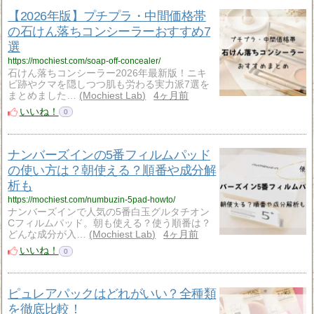
【2026年版】プチプラ・中間価格帯
の石けん落ちコンシーラーおすすめ7
選
https://mochiest.com/soap-off-concealer/
石けん落ちコンシーラー2026年最新版！ニキ
ビ跡やクマを隠しつつ肌も労わる実力派7選を
まとめました…
Mochiest Lab
4ヶ月前
いいね！
0
ナンバーズインの5番フィルムパッド
の使い方は？朝使える？順番や成分解
析も
https://mochiest.com/numbuzin-5pad-howto/
ナンバーズインで人気の5番白玉グルタチオン
Cフィルムパッド。朝も使える？使う順番は？
どんな成分が入…
Mochiest Lab
4ヶ月前
いいね！
0
ピュレアパックはどれがいい？全種類
を徹底比較！