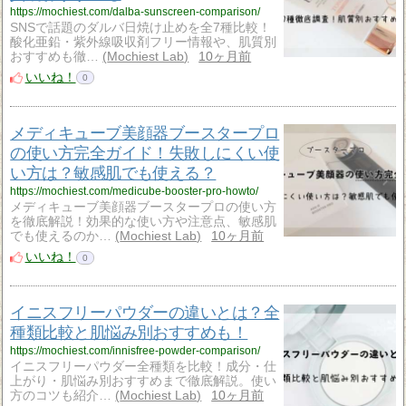
https://mochiest.com/dalba-sunscreen-comparison/
SNSで話題のダルバ日焼け止めを全7種比較！
酸化亜鉛・紫外線吸収剤フリー情報や、肌質別
おすすめも徹…
Mochiest Lab
10ヶ月前
いいね！
0
メディキューブ美顔器ブースタープロ
の使い方完全ガイド！失敗しにくい使
い方は？敏感肌でも使える？
https://mochiest.com/medicube-booster-pro-howto/
メディキューブ美顔器ブースタープロの使い方
を徹底解説！効果的な使い方や注意点、敏感肌
でも使えるのか…
Mochiest Lab
10ヶ月前
いいね！
0
イニスフリーパウダーの違いとは？全
種類比較と肌悩み別おすすめも！
https://mochiest.com/innisfree-powder-comparison/
イニスフリーパウダー全種類を比較！成分・仕
上がり・肌悩み別おすすめまで徹底解説。使い
方のコツも紹介…
Mochiest Lab
10ヶ月前