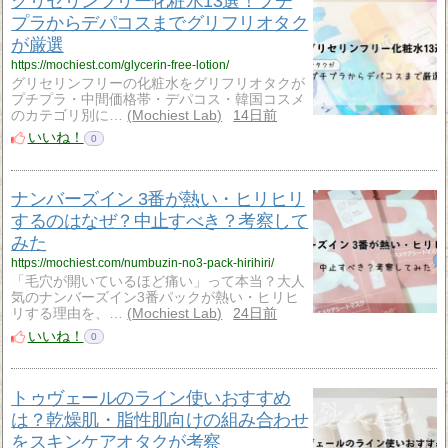
グリセリンフリー化粧水13選！プチ
プラからデパコスまでグリフリオタク
が厳選
https://mochiest.com/glycerin-free-lotion/
グリセリンフリーの化粧水をグリフリオタクが
プチプラ・中間価格帯・デパコス・韓国コスメ
のカテゴリ別に…
Mochiest Lab
14日前
いいね！
0
ナンバーズイン 3番が熱い・ヒリヒリ
するのはなぜ？中止すべき？考察して
みた
https://mochiest.com/numbuzin-no3-pack-hirihiri/
「毛穴が開いているほど痛い」って本当？大人
気のナンバーズイン3番パックが熱い・ヒリヒ
リする理由を、…
Mochiest Lab
24日前
いいね！
0
トゥヴェールのライン使いおすすめ
は？乾燥肌・脂性肌向けの組み合わせ
をスキンケアオタクが考察