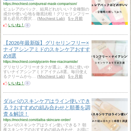
https://mochiest.com/pureal-mask-comparison/
ピュレアのパック、結局どれがいい？全種類の
成分や使い心地を徹底比較！グリセリンフリー
派も必見の贅沢…
Mochiest Lab
5ヶ月前
いいね！
0
【2026年最新版】グリセリンフリー×
ナイアシンアミドのスキンケアおすす
め8選
https://mochiest.com/glycerin-free-niacinamide/
グリセリンフリーオタクが選ぶ、本当に使いや
すいナイアシンアミドアイテム8選。毎日使え
るクリームから…
Mochiest Lab
5ヶ月前
いいね！
0
ダルバのスキンケアはライン使いでき
る？おすすめの組み合わせと順番を調
査＆解説！
https://mochiest.com/dalba-skincare-order/
ダルバのスキンケアはライン使いできる？ 朝
夜スキンケアのおすすめの組み合わせ、お得に