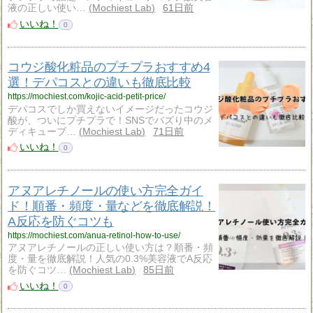
液の正しい使い…
Mochiest Lab
61日前
いいね！
0
コウジ酸化粧品のプチプラおすすめ4
選！デパコスとの違いも徹底比較
https://mochiest.com/kojic-acid-petit-price/
デパコスでしか買えないイメージだったコウジ
酸が、ついにプチプラで！SNSでバズり中のメ
ディキューブ…
Mochiest Lab
71日前
いいね！
0
アヌアレチノールの使い方完全ガイ
ド！順番・頻度・量などを徹底解説！
A反応を防ぐコツも
https://mochiest.com/anua-retinol-how-to-use/
アヌアレチノールの正しい使い方は？順番・頻
度・量を徹底解説！人気の0.3%美容液でA反応
を防ぐコツ…
Mochiest Lab
85日前
いいね！
0