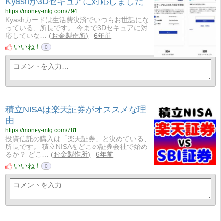
Kyashが3Dセキュアに対応しました
https://money-mfg.com/794
Kyashカードは生活費決済でいつもお世話にな
っている、所長です。 今まで3Dセキュアに対
応していな…
お金製作所
6年前
いいね！
0
積立NISAは楽天証券がオススメな理
由
https://money-mfg.com/781
投資信託の購入は「楽天証券」と決めている、
所長です。 積立NISAをどこの証券会社で始め
るか？ どこ…
お金製作所
6年前
いいね！
0