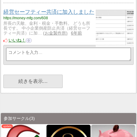
経営セーフティー共済に加入しました
https://money-mfg.com/608
所長の天敵、金利・税金・手数料。 どうも所
長です。 中小企業倒産防止共済（経営セーフ
ティー共済）に加…
お金製作所
6年前
いいね！
0
続きを表示…
参加サークル
(3)