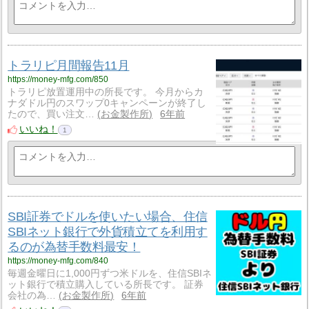
トラリピ月間報告11月
https://money-mfg.com/850
トラリピ放置運用中の所長です。 今月からカ
ナダドル円のスワップ0キャンペーンが終了し
たので、買い注文…
お金製作所
6年前
いいね！
1
SBI証券でドルを使いたい場合、住信
SBIネット銀行で外貨積立てを利用す
るのが為替手数料最安！
https://money-mfg.com/840
毎週金曜日に1,000円ずつ米ドルを、住信SBIネ
ット銀行で積立購入している所長です。 証券
会社の為…
お金製作所
6年前