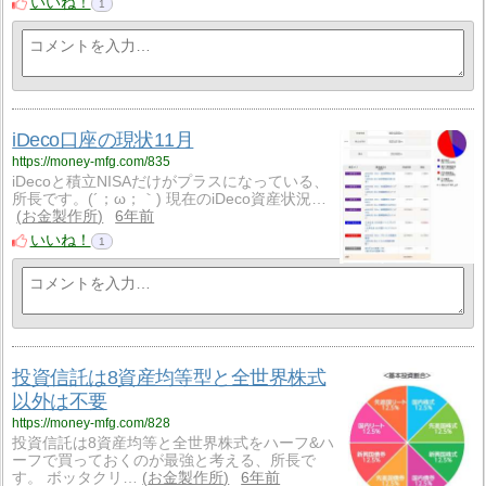
いいね！
1
iDeco口座の現状11月
https://money-mfg.com/835
iDecoと積立NISAだけがプラスになっている、
所長です。(´；ω；｀) 現在のiDeco資産状況…
お金製作所
6年前
いいね！
1
投資信託は8資産均等型と全世界株式
以外は不要
https://money-mfg.com/828
投資信託は8資産均等と全世界株式をハーフ&ハ
ーフで買っておくのが最強と考える、所長で
す。 ボッタクリ…
お金製作所
6年前