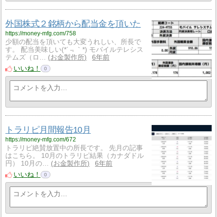
外国株式２銘柄から配当金を頂いた
https://money-mfg.com/758
少額の配当を頂いても大変うれしい、所長で
す。 配当美味しい(*´﹃｀*) モバイルテレシス
テムズ（ロ…
お金製作所
6年前
いいね！
0
トラリピ月間報告10月
https://money-mfg.com/672
トラリピ絶賛放置中の所長です。 先月の記事
はこちら。 10月のトラリピ結果（カナダドル
円） 10月の…
お金製作所
6年前
いいね！
0