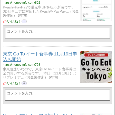
https://money-mfg.com/802
Kyash+PayPayで還元率UPを狙う所長です。
3Dセキュアに対応したKyashをPayPay…
お金
製作所
6年前
いいね！
1
東京 Go To イート食事券 11月19日申
込み開始
https://money-mfg.com/798
東京住まいなので、東京GoToイート食事券は
全力買いする所長です。 本日（11月19日）よ
りプレミア…
お金製作所
6年前
いいね！
0