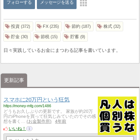
フォローする
メッセージを送る
投資
FX
節約
株式
372
235
187
32
貯金
節税
貯蓄
30
15
9
日々実践しているお金にまつわる記事を書いています。
更新記事
スマホに20万円という狂気
https://money-mfg.com/1486
どうもお久しぶりの更新です。 家族が約20万
円のiPhoneを買って狂気じみていたのでその感
想を書く…
お金製作所
4年前
いいね！
1