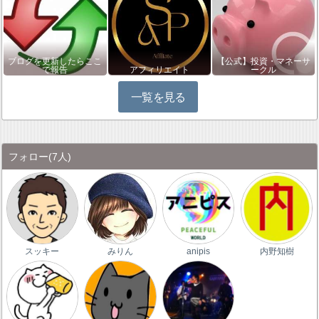
ブログを更新したらここ
【公式】投資・マネーサ
で報告
アフィリエイト
ークル
一覧を見る
フォロー
(7人)
スッキー
みりん
anipis
内野知樹