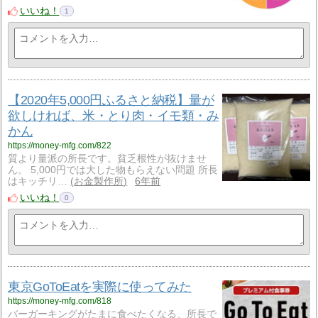
いいね！
1
【2020年5,000円ふるさと納税】量が
欲しければ、米・とり肉・イモ類・み
かん
https://money-mfg.com/822
質より量派の所長です。貧乏根性が抜けませ
ん。 5,000円では大した物もらえない問題 所長
はキッチリ…
お金製作所
6年前
いいね！
0
東京GoToEatを実際に使ってみた
https://money-mfg.com/818
バーガーキングがたまに食べたくなる、所長で