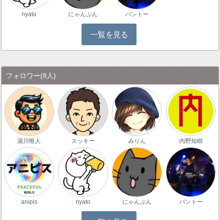
nyato
にゃんぷん
バントー
一覧を見る
フォロワー
(8人)
湯川唯人
スッキー
みりん
内野知樹
anipis
nyato
にゃんぷん
バントー