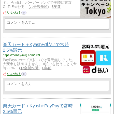
す。 今回は、バーガーキングで実際に東京
GoToEatを使…
お金製作所
6年前
いいね！
0
楽天カード＋Kyash+d払いで常時
2.5%還元
https://money-mfg.com/809
PayPayのカード支払いでは還元無しでした。
大変申し訳有りません。 d払いを使うことで常
時2.5%…
お金製作所
6年前
いいね！
0
楽天カード＋Kyash+PayPayで常時
2.5%還元