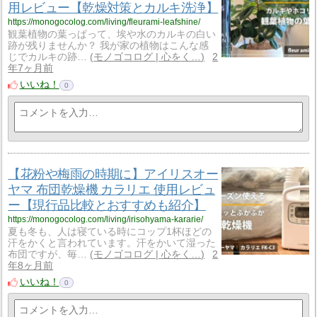
用レビュー【乾燥対策とカルキ洗浄】
https://monogocolog.com/living/fleurami-leafshine/
観葉植物の葉っぱって、埃や水のカルキの白い
跡が残りませんか？ 我が家の植物はこんな感
じでカルキの跡…
モノゴコログ | 心をく…
2
年7ヶ月前
いいね！
0
【花粉や梅雨の時期に】アイリスオー
ヤマ 布団乾燥機 カラリエ 使用レビュ
ー【現行品比較とおすすめも紹介】
https://monogocolog.com/living/irisohyama-kararie/
夏も冬も、人は寝ている時にコップ1杯ほどの
汗をかくと言われています。汗をかいて湿った
布団ですが、毎…
モノゴコログ | 心をく…
2
年8ヶ月前
いいね！
0