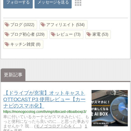
フォローする
メッセージを送る
ブログ
アフィリエイト
1022
534
ブログ初心者
レビュー
家電
229
73
53
キッチン雑貨
8
更新記事
【ドライブが充実】オットキャスト
OTTOCAST P3 使用レビュー【カー
ナビのスマホ化】
https://monogocolog.com/living/ottocast-ottoaiboxp3/
車に付いているカーナビがスマホみたいに、も
っと便利になったら良いのに…と思った事あり
ませんか？ 我…
モノゴコログ | 心をく…
1
年6ヶ月前