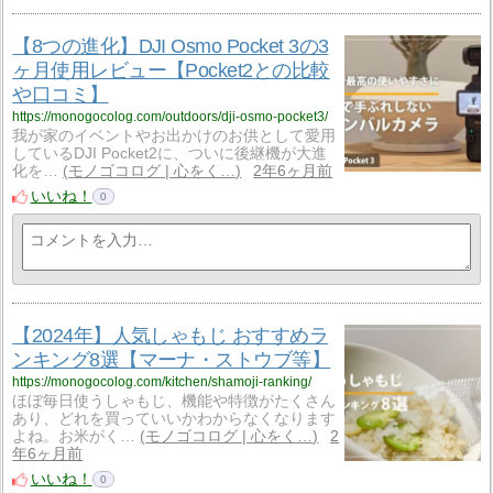
【8つの進化】DJI Osmo Pocket 3の3
ヶ月使用レビュー【Pocket2との比較
や口コミ】
https://monogocolog.com/outdoors/dji-osmo-pocket3/
我が家のイベントやお出かけのお供として愛用
しているDJI Pocket2に、ついに後継機が大進
化を…
モノゴコログ | 心をく…
2年6ヶ月前
いいね！
0
【2024年】人気しゃもじ おすすめラ
ンキング8選【マーナ・ストウブ等】
https://monogocolog.com/kitchen/shamoji-ranking/
ほぼ毎日使うしゃもじ、機能や特徴がたくさん
あり、どれを買っていいかわからなくなります
よね。お米がく…
モノゴコログ | 心をく…
2
年6ヶ月前
いいね！
0