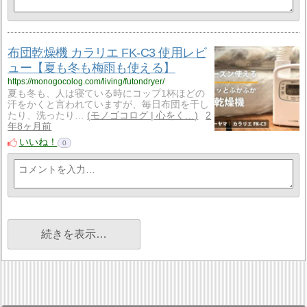
布団乾燥機 カラリエ FK-C3 使用レビ
ュー【夏も冬も梅雨も使える】
https://monogocolog.com/living/futondryer/
夏も冬も、人は寝ている時にコップ1杯ほどの
汗をかくと言われていますが、毎日布団を干し
たり、洗ったり…
モノゴコログ | 心をく…
2
年8ヶ月前
いいね！
0
続きを表示…