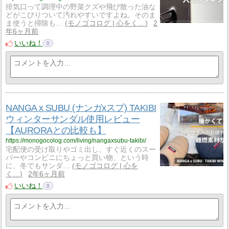
排気口って調理中の野菜クズや飛び散った油な
どがこびりついて汚れやすいですよね。そのま
ま使うと掃除も…
モノゴコログ | 心をく…
2
年6ヶ月前
いいね！
0
NANGA x SUBU (ナンガxスブ) TAKIBI
ウィンターサンダル使用レビュー
【AURORAとの比較も】
https://monogocolog.com/living/nangaxsubu-takibi/
宅配便の受け取りやゴミ出し、すぐ近くのスー
パーやコンビニにちょっと買い物、という時
に、冬でもサンダ…
モノゴコログ | 心を
く…
2年6ヶ月前
いいね！
0