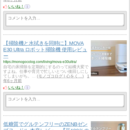
いいね！
1
【掃除機と水拭きを同時に】MOVA
E30 Ultra ロボット掃除機 使用レビュ
ー
https://monogocolog.com/living/mova-e30ultra/
自宅の床掃除を定期的にするのって結構大変で
すよね。仕事や育児で忙しいとつい後回しにし
てしまいがち。…
モノゴコログ | 心をく…
1
年6ヶ月前
いいね！
1
低糖質でグルテンフリーのZENBゼン