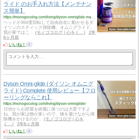
ライド のお手入れ方法【メンテナン
ス簡単】
https://monogocolog.com/living/dyson-omniglide-maintenance/
ヘッドが360度回転して自由自在に動かせるダ
イソンのスティック掃除機、オムニグライド。
我が家ではこ…
モノゴコログ | 心をく…
2年
6ヶ月前
いいね！
0
Dyson Omni-glide (ダイソン オムニグ
ライド) Complete 使用レビュー【フロ
ーリングならこれ】
https://monogocolog.com/living/dyson-omniglide/
日頃からお部屋を綺麗に保つのは大変ですよ
ね。我が家は物が多いので、物を避けながら掃
除機をかけるのが…
モノゴコログ | 心を
く…
2年6ヶ月前
いいね！
0