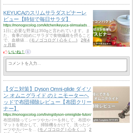
KEYUCAのスリムサラダスピナーレ
ビュー【時短で毎日サラダ】
https://monogocolog.com/kitchen/keyuca-slimsaladspinner/
1日に必要な野菜は350gと言われています。ま
た、食事の始めにサラダで食物繊維を摂ること
で、血糖値…
モノゴコログ | 心をく…
2年4
ヶ月前
いいね！
1
【ダニ対策】Dyson Omni-glide ダイソ
ン オムニグライド のミニモーターヘ
ッドで布団掃除レビュー【布団クリー
ナー】
https://monogocolog.com/living/dyson-omniglide-futon/
布団掃除ってシーツやカバーを外して、布団や
マットを乾かして、掃除機をかけて、洗ったシ
ーツやカバーを…
モノゴコログ | 心をく…
2