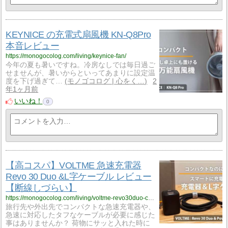
KEYNICE の充電式扇風機 KN-Q8Pro
本音レビュー
https://monogocolog.com/living/keynice-fan/
今年の夏も暑いですね。冷房なしでは毎日過ご
せませんが、暑いからといってあまりに設定温
度を下げ過ぎて…
モノゴコログ | 心をく…
2
年1ヶ月前
いいね！
0
【高コスパ】VOLTME 急速充電器
Revo 30 Duo &L字ケーブル レビュー
【断線しづらい】
https://monogocolog.com/living/voltme-revo30duo-cable/
旅行先や外出先でコンパクトな急速充電器や、
急速に対応したタフなケーブルが必要に感じた
事はありませんか？ 荷物にサッと入れた時に