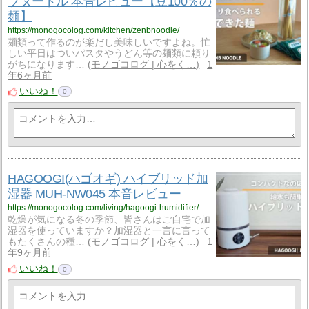
ブヌードル 本音レビュー【豆100％の
麺】
https://monogocolog.com/kitchen/zenbnoodle/
麺類って作るのが楽だし美味しいですよね。忙
しい平日はついパスタやうどん等の麺類に頼り
がちになります…
モノゴコログ | 心をく…
1
年6ヶ月前
いいね！
0
HAGOOGI(ハゴオギ) ハイブリッド加
湿器 MUH-NW045 本音レビュー
https://monogocolog.com/living/hagoogi-humidifier/
乾燥が気になる冬の季節、皆さんはご自宅で加
湿器を使っていますか？加湿器と一言に言って
もたくさんの種…
モノゴコログ | 心をく…
1
年9ヶ月前
いいね！
0