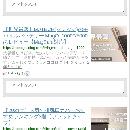
【世界最薄】MATECH(マテック)のモ
バイルバッテリー MagOn10000/5000
のレビュー【MagSafe対応】
https://monogocolog.com/living/matech-magon10000-5000/
大容量だけど厚い/重いモバイルバッテリーを
購入して、結局持ち歩かなくなった経験がある
方いるんじゃな…
モノゴコログ | 心をく…
2
年6ヶ月前
いいね！
0
【2024年】人気の排気口カバーおす
すめランキング3選【フラットタイ
プ】
https://monogocolog.com/kitchen/exhaustcover-ranking/