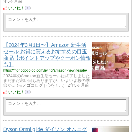
年5ヶ月前
いいね！
1
【2024年3月1日〜】Amazon 新生活
セール お得に買えるおすすめの目玉
商品【ポイントアップやクーポン情報
も】
https://monogocolog.com/living/amazon-newlifesale/
2024年のAmazon新生活セールは終了しました
まだまだ寒い日もありますが、いよいよ桜の季
節が…
モノゴコログ | 心をく…
2年5ヶ月前
いいね！
1
Dyson Omni-glide ダイソン オムニグ