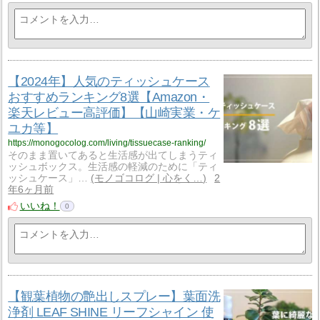
【2024年】人気のティッシュケース
おすすめランキング8選【Amazon・
楽天レビュー高評価】【山崎実業・ケ
ユカ等】
https://monogocolog.com/living/tissuecase-ranking/
そのまま置いてあると生活感が出てしまうティ
ッシュボックス。生活感の軽減のために「ティ
ッシュケース」…
モノゴコログ | 心をく…
2
年6ヶ月前
いいね！
0
【観葉植物の艶出しスプレー】葉面洗
浄剤 LEAF SHINE リーフシャイン 使