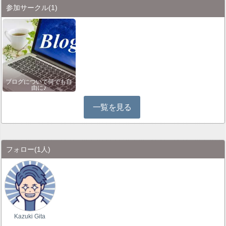
参加サークル
(1)
ブログについて何でも自
由に♪
一覧を見る
フォロー
(1人)
Kazuki Gita