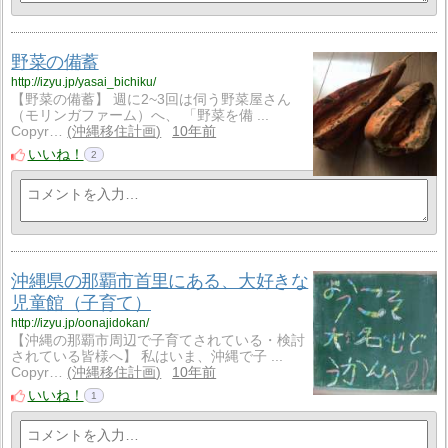
野菜の備蓄
http://izyu.jp/yasai_bichiku/
【野菜の備蓄】 週に2~3回は伺う野菜屋さん
（モリンガファーム）へ、 「野菜を備 ...
Copyr…
沖縄移住計画
10年前
いいね！
2
沖縄県の那覇市首里にある、大好きな
児童館（子育て）
http://izyu.jp/oonajidokan/
【沖縄の那覇市周辺で子育てされている・検討
されている皆様へ】 私はいま、沖縄で子 ...
Copyr…
沖縄移住計画
10年前
いいね！
1