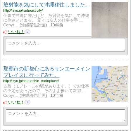
放射能を気にして沖縄移住しました。
http://izyu.jp/radioactivity/
仕事で沖縄に来たけど、放射能を気にして沖縄
に住みとどまる。 元々は友人の仕事を手 ...
Copyr…
沖縄移住計画
10年前
いいね！
2
那覇市の新都心にあるサンエーメイン
プレイスに行ってみた。
http://izyu.jp/shintoshin_mainplace/
古島（モノレールの駅があります。）でお仕事
の予定があったので、そのまま歩いて新都 ...
Copyr…
沖縄移住計画
10年前
いいね！
2