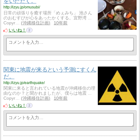
をいただく。
http://izyu.jp/omusubi/
日常の頑張りを癒す場所「めぇみち」 池さん
のおむすびが心をあったかくする。宜野湾 ...
Copyr…
沖縄移住計画
10年前
いいね！
2
関東に地震が来るという予測にすくん
だ。
http://izyu.jp/earthquake/
関東に来ると言われている地震が沖縄移住の理
由なのか？と聞かれましたが、僕らは地震 ...
Copyr…
沖縄移住計画
10年前
いいね！
2