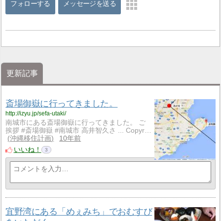
フォローする
メッセージを送る
更新記事
斎場御嶽に行ってきました。
http://izyu.jp/sefa-utaki/
南城市にある斎場御嶽に行ってきました。 ご
挨拶 #斎場御嶽 #南城市 高井智久さ ... Copyr…
沖縄移住計画
10年前
いいね！
3
宜野湾にある「めぇみち」でおむすび