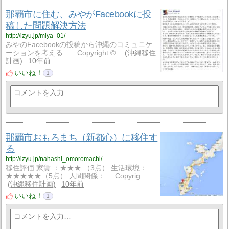
那覇市に住む、みやがFacebookに投
稿した問題解決方法
http://izyu.jp/miya_01/
みやのFacebookの投稿から沖縄のコミュニケ
ーションを考える ... Copyright ©…
沖縄移住
計画
10年前
いいね！
1
那覇市おもろまち（新都心）に移住す
る
http://izyu.jp/nahashi_omoromachi/
移住評価 家賃 ：★★★ （3点） 生活環境：
★★★★★（5点） 人間関係： ... Copyrig…
沖縄移住計画
10年前
いいね！
1