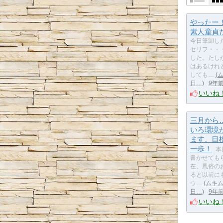
やったー
素人童貞
今日筆卸し
セリフ・・
した。たし
はあるけれ
しても…
日…
9年
いいね
三月から
いろ環境
ます。目
一歩！
本
書かせても
在、風俗の
ると以前に
ウ…
ムキ
日…
9年
いいね