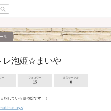
ール
トレ泡姫☆まいや
ロー
フォロワー
参加サークル
15
0
を目指している風俗嬢です！！
.mukimuki.xyz/