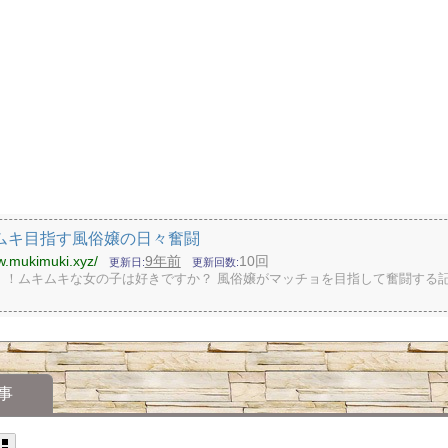
ムキ目指す風俗嬢の日々奮闘
w.mukimuki.xyz/
9年前
10回
更新日
更新回数
！！ムキムキな女の子は好きですか？ 風俗嬢がマッチョを目指して奮闘する
事