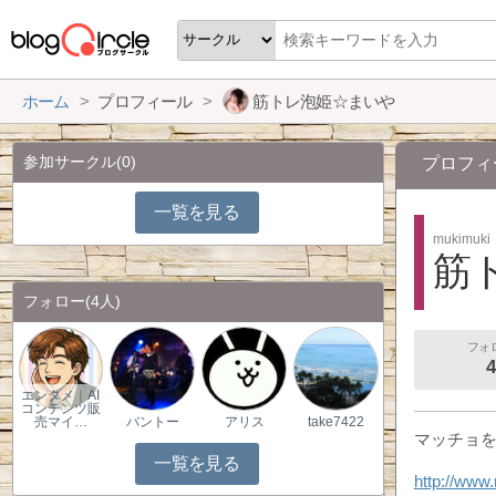
ホーム
プロフィール
筋トレ泡姫☆まいや
参加サークル
(0)
プロフィ
一覧を見る
mukimuki
筋
フォロー
(4人)
フォ
4
エンタメ｜AI
コンテンツ販
売マイ…
バントー
アリス
take7422
マッチョ
一覧を見る
http://www