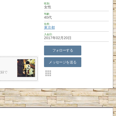
性別
女性
年齢
40代
住所
東京都
入会日
2017年02月20日
フォローする
メッセージを送る
記録で