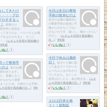
をしてきたけ
今日は先日の整形
・・・・グロ
手術の抜糸なのよ
グロすぎるぅ
先日のお腹の傷跡消し
！！
の整形手術の抜糸に午
面倒だけ
後から行かなくてはい
容外科に抜糸を
けないのです。遠いし、痛かったらい
ってきたのよ。べりべりとお腹
やだし…
ムキムキ目指す風俗嬢の
プをはがされると、そこに
日…
9年前
・…
ムキムキ目指す風俗嬢の
いいね！
9年前
3
いね！
4
今日で休みは最終
日！
切って整形手
起きたら傷に貼
たのよ
ってあるテープがべろ
私のお腹
んべろんにはがれかけ
跡があります。
ていたから、えいっと
に、盲腸になっ
全部はがしたら、血が噴き出…
ムキ
かもかなり放置
ムキ目指す風俗嬢の日…
9年前
まったため、大掛かりな手術…
いいね！
ムキ目指す風俗嬢の日…
9年
2
いね！
2
エロは日本を救
う！！規制反