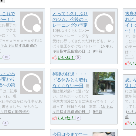
！これで
とっても久しぶり
抜糸
だ―！！
のジム。今後のト
れど
レーニングの予定
イ！
たお相手の
・・ウケま
~！
10日ぶりくらいにパー
かに・・で
ソナルトレーニングを
ど、美
どｗｗｗｗｗｗｗｗそれに
受けに行ってきたのだけれども。やっ
しに行
ムキムキ目指す風俗嬢の
ぱり腹圧をかけないトレー…
ムキム
のテー
前
キ目指す風俗嬢の日…
9年前
は・・
！
いいね！
日…
10
5
い
…・いろ
術後の経過・・・
が変わり
ずる休みとも取れ
思い
標への第
なくもない一日
術し
術
日は二記事
後は絶対痛いに違いな
には傷
らうわ。現
い。頭もボーっとして
数年前
お仕事のほかにも仕事があ
注意力散漫になるに決まってる！！と
て、し
も書きました。そちらは
思って、昨日と今日、本業…
ムキム
してし
ムキ目指す風俗嬢の
キ目指す風俗嬢の日…
9年前
ムキ
前
前
いいね！
2
！
い
4
今日は今までで一