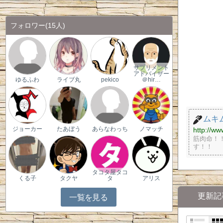
フォロワー
(15人)
サプリメント
アドバイザー
ゆるふわ
ライブ丸
pekico
＠hir…
ムキ
http://ww
ジョーカー
たあぼう
あらなわっち
ノマッチ
筋肉命！
す！！
タコタ屋タコ
くる子
タクヤ
タ
アリス
更新記
一覧を見る