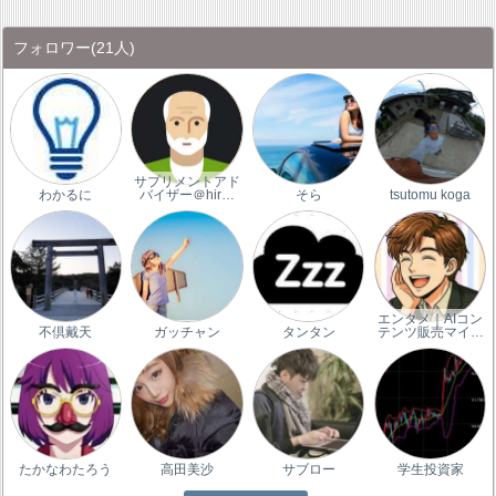
フォロワー
(21人)
サプリメントアド
わかるに
バイザー＠hir…
そら
tsutomu koga
エンタメ｜AIコン
不倶戴天
ガッチャン
タンタン
テンツ販売マイ…
たかなわたろう
高田美沙
サブロー
学生投資家