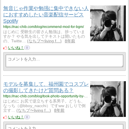
無音じゃ作業や勉强に集中できない人
におすすめしたい音楽配信サービス
Spotify
https://nac-chib.com/blog/recommend-mod-for-bgm/
はじめに 受験生の皆さん勉強は、捗っていま
すか？ やる気を出してテキストは開いたもの
の、Twitte…
なちブ〜living f…
8年前
いいね！
0
モデルを募集して、福州園でコスプレ
の撮影してきたけど質問ある？
https://nac-chib.com/blog/took-photo-opportunity-by-blog/
はじめに お尻で逆立ちする系男子。どうも、
なっち（@bboy_nacchi）ですww おしりで倒
立す…
なちブ〜living f…
8年前
いいね！
0