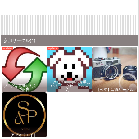
参加サークル
(4)
アクセスアップのお手伝
ブログを更新したらここ
い！ブログサークルあ
で報告
ん…
【公式】写真サークル
アフィリエイト