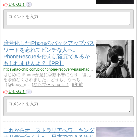
いいね！
0
暗号化したiPhoneのバックアップパス
ワードを忘れてピンチな人へ。
PhoneRescueを使えば復元できるか
もしれませんよ？【PR】
https://nac-chib.com/blog/iphone-recovery-pass-hack-phonerescue/
はじめに iPhoneが急に挙動不審になり、復元
を余儀なくされました。どうも、なっち
（@bboy_n…
なちブ〜living f…
8年前
いいね！
0
これからオーストラリアへワーキング
ホリデー行く人へ。日本でできるめち