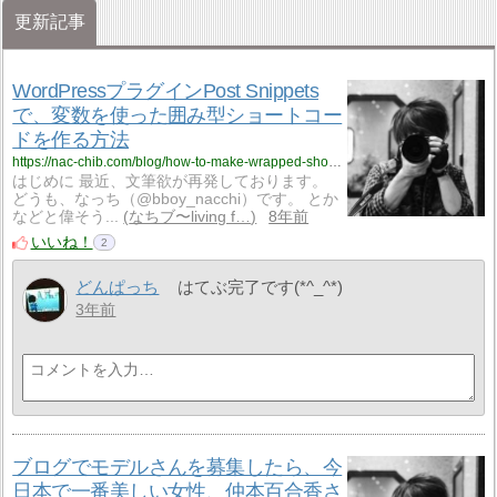
更新記事
WordPressプラグインPost Snippets
で、変数を使った囲み型ショートコー
ドを作る方法
https://nac-chib.com/blog/how-to-make-wrapped-shortcode-by-postsnippets/
はじめに 最近、文筆欲が再発しております。
どうも、なっち（@bboy_nacchi）です。 とか
などと偉そう...
なちブ〜living f…
8年前
いいね！
2
どんぱっち
はてぶ完了です(*^_^*)
3年前
ブログでモデルさんを募集したら、今
日本で一番美しい女性、仲本百合香さ