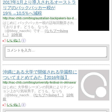
2017年1月より導入されるオーストラ
リアのバックパッカー税が
19％→10.5％へ減税
http://nac-chib.com/blog/australian-backpakers-tax-drop-down-to-10-5/
はじめに バックパッカー税の話毎回翻弄され
ております。どうも、なっち
（@bboy_nacchi）です…
なちブ〜living
f…
10年前
いいね！
1
沖縄にある大学で開催される学園祭に
ついてまとめてみた【2016年版】
http://nac-chib.com/blog/university-festival-in-okinawa/
はじめに 大学祭シーズンの到来によりテンシ
ョン上がり気味男子。どうも、なっち
（@bboy_nacch…
なちブ〜living f…
10年
前
いいね！
2