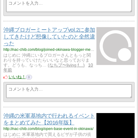
沖縄ブロガーミートアップvol.2に参加
してきたけど想像していたのと全然違
った
http://nac-chib.com/blog/joined-okinawa-blogger-meetup2/
はじめに 沖縄にいるブロガーさんともっと関
わりを持っていけたらいいなと思っておりま
す。どうも、なっち…
なちブ〜living f…
10
年前
いいね！
0
沖縄の米軍基地内で行われるイベント
をまとめてみた【2016年版】
http://nac-chib.com/blog/open-base-event-in-okinawa/
はじめに 米軍基地内で買えるピザが子供の頃