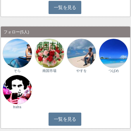
一覧を見る
フォロー
(5人)
そら
南国市場
やすを
つばめ
tratra
一覧を見る