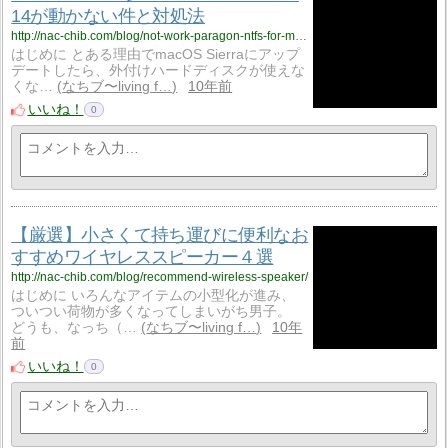
14が動かない件と対処法
http://nac-chib.com/blog/not-work-paragon-ntfs-for-mac14-on-mac-os-sierra/
はじめに とある理由でmacOS Sierraにアップ
デートしたら、外付けハードディスクが使えな
くな…
なちブ〜living f…
10年前
いいね！
0
【厳選】小さくて持ち運びに便利なお
すすめワイヤレススピーカー４選
http://nac-chib.com/blog/recommend-wireless-speaker/
はじめに いろんなアイテムの小型化が進み、
ついつい荷物が多くなってしまいがち男子。
どうも、なっち（…
なちブ〜living f…
10年
前
いいね！
0