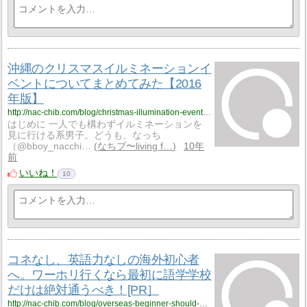
沖縄のクリスマスイルミネーションイ
ベントについてまとめてみた【2016
年版】
http://nac-chib.com/blog/christmas-illumination-event-okinawa/
はじめに 一人でも構わずイルミネーションを
見に行ける系男子。どうも、なっち
（@bboy_nacchi…
なちブ〜living f…
10年
前
いいね！
10
コネなし、英語力なしの海外初心者
へ。ワーホリ行くなら最初に語学学校
だけは絶対通うべき！[PR］
http://nac-chib.com/blog/overseas-beginner-should-go-to-english-school/