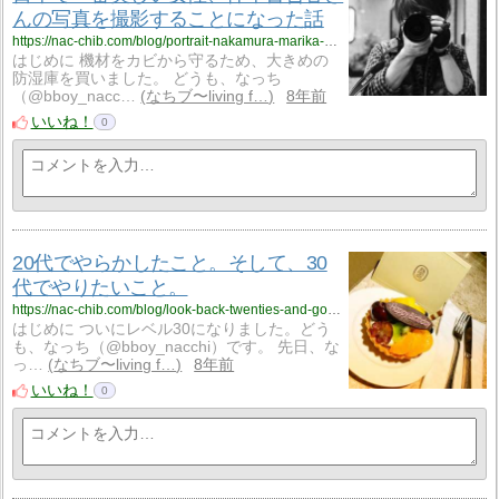
んの写真を撮影することになった話
https://nac-chib.com/blog/portrait-nakamura-marika-20180714/
はじめに 機材をカビから守るため、大きめの
防湿庫を買いました。 どうも、なっち
（@bboy_nacc…
なちブ〜living f…
8年前
いいね！
0
20代でやらかしたこと。そして、30
代でやりたいこと。
https://nac-chib.com/blog/look-back-twenties-and-goals-of-thirties/
はじめに ついにレベル30になりました。どう
も、なっち（@bboy_nacchi）です。 先日、な
っ…
なちブ〜living f…
8年前
いいね！
0