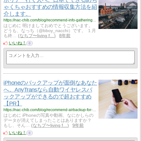
ゃくちゃおすすめの情報収集方法を紹
介します。
https://nac-chib.com/blog/recommend-info-gathering-for-workingholiday-in-australia/
はじめに 明けましておめでとうございます。
どうも、なっち（@bboy_nacchi）です。 １月
も終…
なちブ〜living f…
8年前
いいね！
0
iPhoneのバックアップが面倒なあなた
へ。AnyTransなら自動ワイヤレスバ
ックアップができるので超おすすめ
【PR】
https://nac-chib.com/blog/recommend-airbackup-for-iphone/
はじめに iPhoneの写真や動画、なにかしらの
データが消えてしまったことはありますか？
もし、そん…
なちブ〜living f…
9年前
いいね！
0