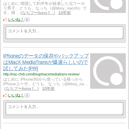
はじめに 帰国して約半年が経過した元ワーホ
リ男子。どうも、なっち（@bboy_nacchi）で
す。帰…
なちブ〜living f…
10年前
いいね！
6
iPhoneのデータの保存やバックアップ
はMacX MediaTransが爆速らしいので
試してみた[PR]
http://nac-chib.com/blog/macxmediatrans-review/
はじめに iPhone3Gから使っている根っから
iPhoneユーザ。どうも、なっち（@bboy_na…
なちブ〜living f…
10年前
いいね！
2