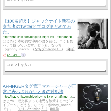
【100名超え】ジャックナイト新宿の
参加者のTwitterとブログまとめてみ
た。
https://nac-chib.com/blog/jacknight-vol1-attendance-list/
はじめに 本格的な沖縄の夏を前に、早くも夏
バテで困っています。どうも、なっち
（@bboy_nacch…
なちブ〜living f…
8年前
いいね！
0
AFFINGERタグ管理マネージャーが正
常に表示されないときの対処法
https://nac-chib.com/blog/how-to-fix-error-affinger-tag-manager/
はじめに 観光客ぶって地元を散策するのがマ
イブーム。どうも、なっち（@bboy_nacchi）
です。…
なちブ〜living f…
8年前