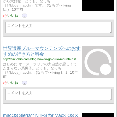
から大好物！どうも、なっち
（@bboy_nacchi）です…
なちブ〜living
f…
10年前
いいね！
0
世界遺産ブルーマウンテンズへのおす
すめの行き方と料金
http://nac-chib.com/blog/how-to-go-blue-mountains/
はじめに オーストラリアの大自然が恋しくて
たまらない系男子。どうも、なっち
（@bboy_nacchi…
なちブ〜living f…
10年
前
いいね！
0
macOS SierraでNTFS for Mac® OS X