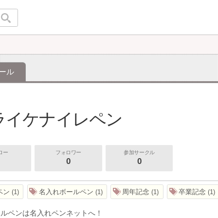
ール
ライケナイレペン
ロー
フォロワー
参加サークル
0
0
ペン
名入れボールペン
周年記念
卒業記念
1
1
1
1
ールペンは名入れペンネットへ！