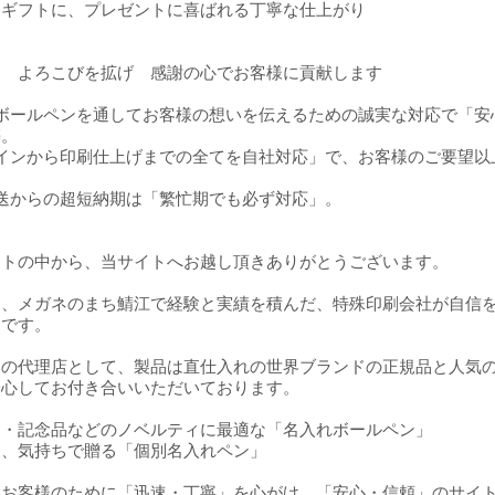
、ギフトに、プレゼントに喜ばれる丁寧な仕上がり
条
え よろこびを拡げ 感謝の心でお客様に貢献します
れボールペンを通してお客様の想いを伝えるための誠実な対応で「安
築。
インから印刷仕上げまでの全てを自社対応」で、お客様のご要望以
送からの超短納期は「繁忙期でも必ず対応」。
イトの中から、当サイトへお越し頂きありがとうございます。
は、メガネのまち鯖江で経験と実績を積んだ、特殊印刷会社が自信
トです。
ーの代理店として、製品は直仕入れの世界ブランドの正規品と人気
安心してお付き合いいただいております。
品・記念品などのノベルティに最適な「名入れボールペン」
に、気持ちで贈る「個別名入れペン」
もお客様のために「迅速・丁寧」を心がけ、「安心・信頼」のサイ