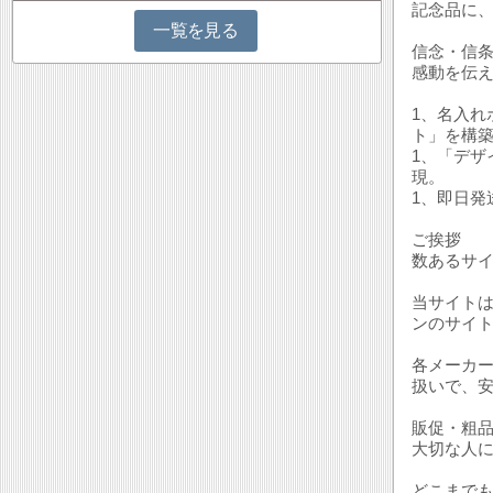
記念品に
一覧を見る
信念・信
感動を伝
1、名入
ト」を構
1、「デザ
現。
1、即日発
ご挨拶
数あるサ
当サイト
ンのサイ
各メーカ
扱いで、
販促・粗
大切な人
どこまで