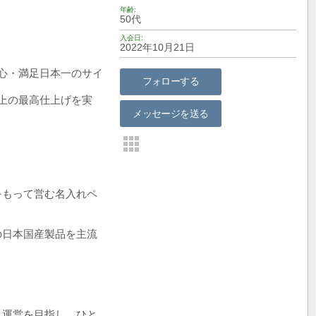
年齢
50代
入会日
2022年10月21日
心・満足日本一のサイ
フォローする
上の最高仕上げを実
メッセージを送る
をもって営む名入れペ
の日本国産製品を主流
ト運営を目指し、ひと