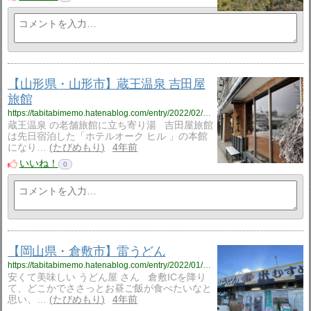
【山形県・山形市】蔵王温泉 吉田屋
旅館
https://tabitabimemo.hatenablog.com/entry/2022/02/01/180000
蔵王温泉 の老舗旅館に立ち寄り湯 吉田屋旅館
は先日宿泊した「ホテルオーク ヒル 」の本館
になり…
たびめもり
4年前
いいね！
0
【岡山県・倉敷市】雷うどん
https://tabitabimemo.hatenablog.com/entry/2022/01/09/122306
安くて美味しい うどん屋 さん 倉敷ICを降り
て、どこかでささっとお昼ご飯が食べたいなと
思い、…
たびめもり
4年前