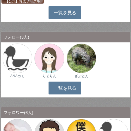
【公式】育児サークル
一覧を見る
フォロー
(3人)
ANAカモ
らそりん
ざぶとん
一覧を見る
フォロワー
(6人)