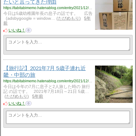
たいと言ってきた理由
https://tabitabimemo.hatenablog.com/entry/2021/12/07/180000
今日は5歳幼稚園年長の息子の話です。 広告
(adsbygoogle = window…
たびめもり
5年
前
いいね！
0
【旅行記】2021年7月 5歳子連れ近
畿・中部の旅
https://tabitabimemo.hatenablog.com/entry/2021/12/05/192159
今日は今年の7月に息子と2人旅した時の 旅行
記 の話です。 2021年7月18日～21日 5歳…
たびめもり
5年前
いいね！
0