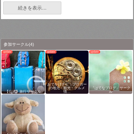
続きを表示…
参加サークル
(4)
おでかけナビ：ブロガー
の地元・観光・グルメ
『はてなブログ』サーク
【公式】旅行サークル
情…
ル