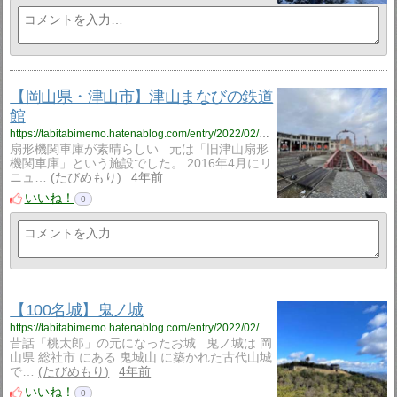
【岡山県・津山市】津山まなびの鉄道
館
https://tabitabimemo.hatenablog.com/entry/2022/02/05/180000
扇形機関車庫が素晴らしい 元は「旧津山扇形
機関車庫」という施設でした。 2016年4月にリ
ニュ…
たびめもり
4年前
いいね！
0
【100名城】鬼ノ城
https://tabitabimemo.hatenablog.com/entry/2022/02/03/193000
昔話「桃太郎」の元になったお城 鬼ノ城は 岡
山県 総社市 にある 鬼城山 に築かれた古代山城
で…
たびめもり
4年前
いいね！
0