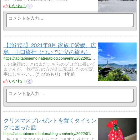
いいね！
2
【旅行記】2021年8月 家族で愛媛、広
島、山口旅行（ついでに父の旅も）
https://tabitabimemo.hatenablog.com/entry/2022/01/06/180000
この旅行のことはまだこちらのブログに書いて
ませんが、 旅行記 の方が先に完成したので記
事にしちゃい…
たびめもり
4年前
いいね！
0
クリスマスプレゼントを置くタイミン
グに困った話
https://tabitabimemo.hatenablog.com/entry/2022/01/04/171452
あけましておめでとうございます！ 今年もよ