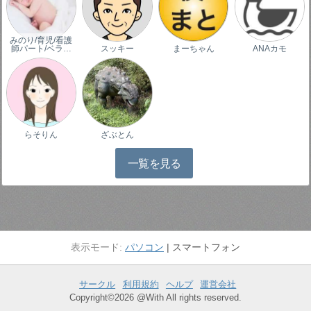
みのり/育児/看護
師パート/ベラ…
スッキー
まーちゃん
ANAカモ
らそりん
ざぶとん
一覧を見る
パソコン
スマートフォン
サークル
利用規約
ヘルプ
運営会社
Copyright©2026 @With All rights reserved.