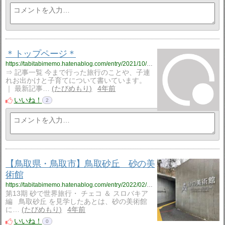
＊トップページ＊
https://tabitabimemo.hatenablog.com/entry/2021/10/13/115545
⇒ 記事一覧 今まで行った旅行のことや、子連
れお出かけと子育てについて書いています。
｜ 最新記事…
たびめもり
4年前
いいね！
2
【鳥取県・鳥取市】鳥取砂丘 砂の美
術館
https://tabitabimemo.hatenablog.com/entry/2022/02/14/200111
第13期 砂で世界旅行・ チェコ ＆ スロバキア
編 鳥取砂丘 を見学したあとは、砂の美術館
に…
たびめもり
4年前
いいね！
0