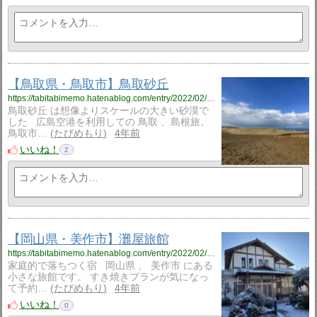
【鳥取県・鳥取市】鳥取砂丘
https://tabitabimemo.hatenablog.com/entry/2022/02/09/192257
鳥取砂丘 は想像よりスケールの大きい砂漠で
した 広島空港を利用しての 鳥取 、島根旅。
鳥取市…
たびめもり
4年前
いいね！
2
【岡山県・美作市】灘屋旅館
https://tabitabimemo.hatenablog.com/entry/2022/02/07/180000
家庭的で落ちつく宿 岡山県 、 美作市 にある
小さな旅館です。 すき焼きプランが気になっ
て予約…
たびめもり
4年前
いいね！
0