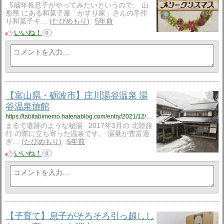
5歳年長息子がやってみたいというので、 山
形県 にある和菓子屋「かすり家」さんの手作
り和菓子キ…
たびめもり
5年前
いいね！
0
【富山県・砺波市】庄川湯谷温泉 湯
谷温泉旅館
https://tabitabimemo.hatenablog.com/entry/2021/12/09/180000
まるで遺跡のような秘湯 2017年3月の 北陸旅
行 の際に立ち寄った温泉です。 湯量が豊富過
ぎ…
たびめもり
5年前
いいね！
0
【子育て】息子がそろそろ引っ越しし