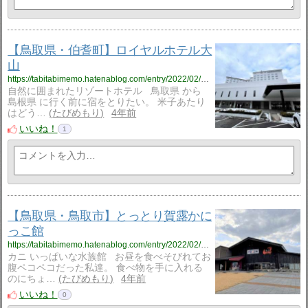
【鳥取県・伯耆町】ロイヤルホテル大
山
https://tabitabimemo.hatenablog.com/entry/2022/02/22/200000
自然に囲まれたリゾートホテル 鳥取県 から
島根県 に行く前に宿をとりたい。 米子あたり
はどう…
たびめもり
4年前
いいね！
1
【鳥取県・鳥取市】とっとり賀露かに
っこ館
https://tabitabimemo.hatenablog.com/entry/2022/02/19/165142
カニ いっぱいな水族館 お昼を食べそびれてお
腹ペコペコだった私達。 食べ物を手に入れる
のにちょ…
たびめもり
4年前
いいね！
0