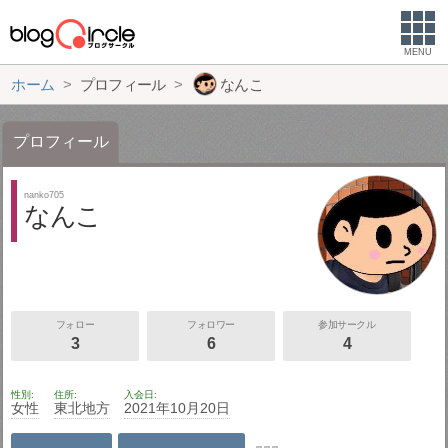
MENU
ホーム
プロフィール
なんこ
プロフィール
nanko705
なんこ
フォロー
フォロワー
参加サークル
3
6
4
性別
住所
入会日
女性
東北地方
2021年10月20日