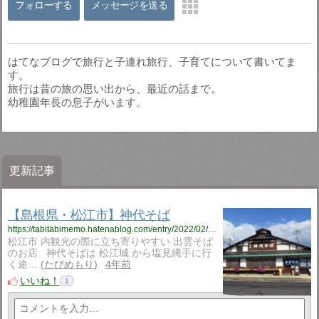
フォローする
メッセージを送る
はてなブログで旅行と子連れ旅行、子育てについて書いてま
す。
旅行は昔の旅の思い出から、最近の話まで。
幼稚園年長の息子がいます。
更新記事
【島根県・松江市】神代そば
https://tabitabimemo.hatenablog.com/entry/2022/02/28/170000
松江市 内観光の際に立ち寄りやすい 出雲そば
のお店 神代そばは 松江城 から塩見縄手に行
く途…
たびめもり
4年前
いいね！
1