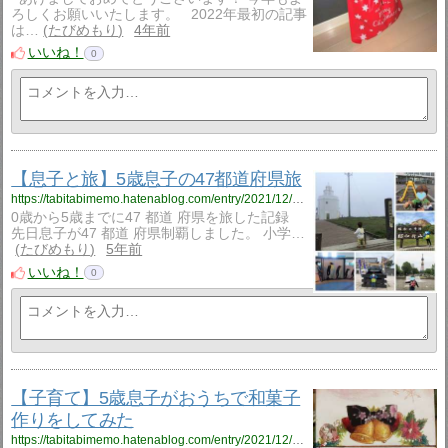
ろしくお願いいたします。 2022年最初の記事
は…
たびめもり
4年前
いいね！
0
【息子と旅】5歳息子の47都道府県旅
https://tabitabimemo.hatenablog.com/entry/2021/12/31/195332
0歳から5歳までに47 都道 府県を旅した記録
先日息子が47 都道 府県制覇しました。 小学…
たびめもり
5年前
いいね！
0
【子育て】5歳息子がおうちで和菓子
作りをしてみた
https://tabitabimemo.hatenablog.com/entry/2021/12/22/132545