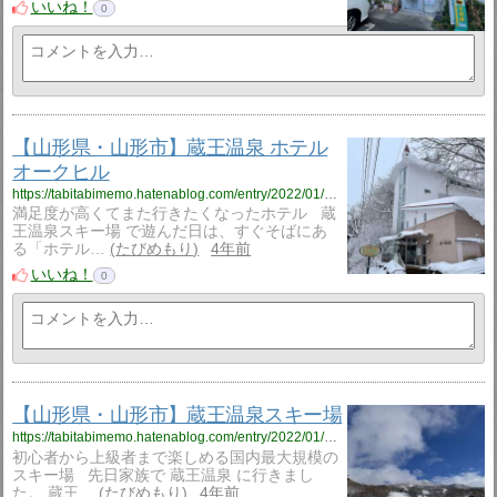
いいね！
0
【山形県・山形市】蔵王温泉 ホテル
オークヒル
https://tabitabimemo.hatenablog.com/entry/2022/01/28/193007
満足度が高くてまた行きたくなったホテル 蔵
王温泉スキー場 で遊んだ日は、すぐそばにあ
る「ホテル…
たびめもり
4年前
いいね！
0
【山形県・山形市】蔵王温泉スキー場
https://tabitabimemo.hatenablog.com/entry/2022/01/11/180000
初心者から上級者まで楽しめる国内最大規模の
スキー場 先日家族で 蔵王温泉 に行きまし
た。 蔵王…
たびめもり
4年前