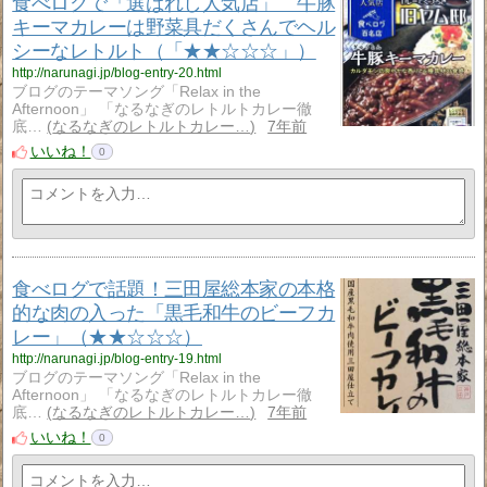
食べログで「選ばれし人気店」 牛豚
キーマカレーは野菜具だくさんでヘル
シーなレトルト（「★★☆☆☆」）
http://narunagi.jp/blog-entry-20.html
ブログのテーマソング「Relax in the
Afternoon」 「なるなぎのレトルトカレー徹
底…
なるなぎのレトルトカレー…
7年前
いいね！
0
食べログで話題！三田屋総本家の本格
的な肉の入った「黒毛和牛のビーフカ
レー」（★★☆☆☆）
http://narunagi.jp/blog-entry-19.html
ブログのテーマソング「Relax in the
Afternoon」 「なるなぎのレトルトカレー徹
底…
なるなぎのレトルトカレー…
7年前
いいね！
0