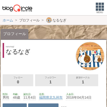
MENU
ホーム
プロフィール
なるなぎ
プロフィール
narunagi
なるなぎ
フォロー
フォロワー
参加サークル
0
1
1
性別
年齢
誕生日
住所
入会日
男性
48歳
11月4日
福岡県
北九州市
2018年04月14日