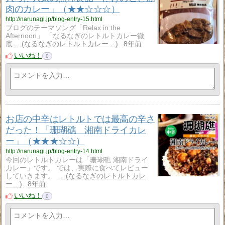
肉のカレー」（★★☆☆☆）
http://narunagi.jp/blog-entry-15.html
ブログのテーマソング「Relax in the
Afternoon」 「なるなぎのレトルトカレー徹
底…
なるなぎのレトルトカレー…
8年前
いいね！
0
お店の中辛はレトルトでは最高の辛さ
だった！「珊瑚礁 湘南ドライカレ
ー」（★★★☆☆）
http://narunagi.jp/blog-entry-14.html
今回のレトルトカレーは「珊瑚礁 湘南ドライ
カレー」です。 では、実際に食べてレビュー
していきます。 …
なるなぎのレトルトカレ
ー…
8年前
いいね！
0