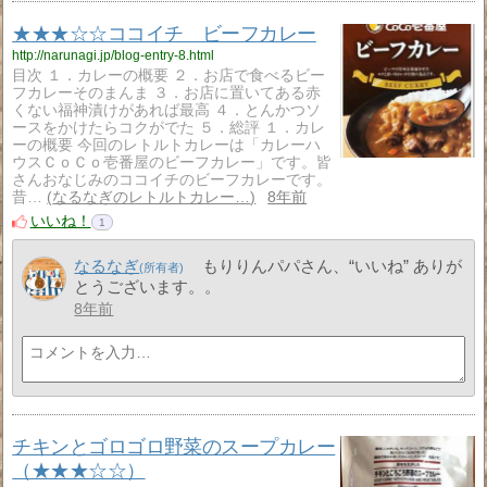
★★★☆☆ココイチ ビーフカレー
http://narunagi.jp/blog-entry-8.html
目次 １．カレーの概要 ２．お店で食べるビー
フカレーそのまんま ３．お店に置いてある赤
くない福神漬けがあれば最高 ４．とんかつソ
ースをかけたらコクがでた ５．総評 １．カレ
ーの概要 今回のレトルトカレーは「カレーハ
ウスＣｏＣｏ壱番屋のビーフカレー」です。皆
さんおなじみのココイチのビーフカレーです。
昔…
なるなぎのレトルトカレー…
8年前
いいね！
1
なるなぎ
もりりんパパさん、“いいね” ありが
とうございます。。
8年前
チキンとゴロゴロ野菜のスープカレー
（★★★☆☆）