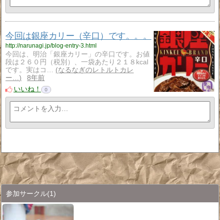
今回は銀座カリー（辛口）です。。。
http://narunagi.jp/blog-entry-3.html
今回は、明治「銀座カリー」の辛口です。お値
段は２６０円（税別）、一袋あたり２１８kcal
です。実はコ…
なるなぎのレトルトカレ
ー…
8年前
いいね！
0
参加サークル
(1)