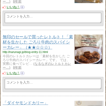
ー…
8年前
いいね！
0
無印のセールで買ったレトルト！「素
材を生かした ごろり牛肉のスパイシ
ーカレー」（★★☆☆☆）
http://narunagi.jp/blog-entry-11.html
今回のレトルトカレーは「素材を生かした ご
ろり牛肉のスパイシーカレー」です。 では、
実際に食べてレビ…
なるなぎのレトルトカレ
ー…
8年前
いいね！
0
「ダイヤモンドカリー」