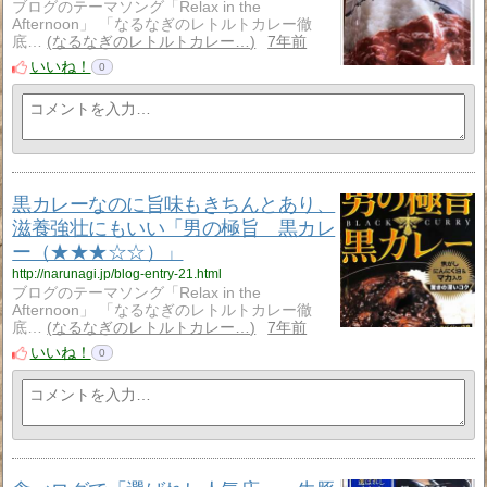
ブログのテーマソング「Relax in the
Afternoon」 「なるなぎのレトルトカレー徹
底…
なるなぎのレトルトカレー…
7年前
いいね！
0
黒カレーなのに旨味もきちんとあり、
滋養強壮にもいい「男の極旨 黒カレ
ー（★★★☆☆）」
http://narunagi.jp/blog-entry-21.html
ブログのテーマソング「Relax in the
Afternoon」 「なるなぎのレトルトカレー徹
底…
なるなぎのレトルトカレー…
7年前
いいね！
0