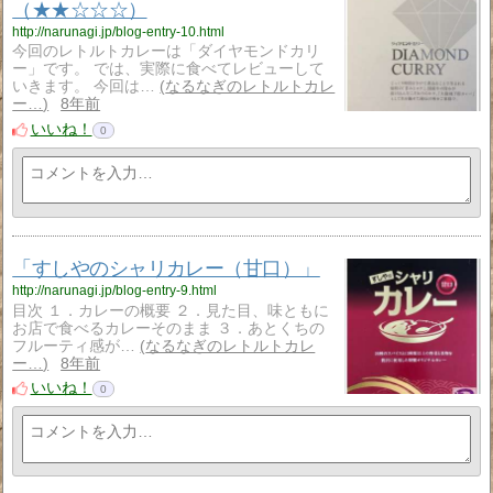
（★★☆☆☆）
http://narunagi.jp/blog-entry-10.html
今回のレトルトカレーは「ダイヤモンドカリ
ー」です。 では、実際に食べてレビューして
いきます。 今回は…
なるなぎのレトルトカレ
ー…
8年前
いいね！
0
「すしやのシャリカレー（甘口）」
http://narunagi.jp/blog-entry-9.html
目次 １．カレーの概要 ２．見た目、味ともに
お店で食べるカレーそのまま ３．あとくちの
フルーティ感が…
なるなぎのレトルトカレ
ー…
8年前
いいね！
0