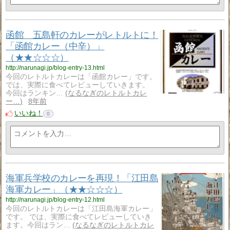
函館 五島軒のカレーがレトルトに！
「函館カレー（中辛）」
（★★☆☆☆）
http://narunagi.jp/blog-entry-13.html
今回のレトルトカレーは「函館カレー」です。
では、実際に食べてレビューしていきます。
今回はランキン…
なるなぎのレトルトカレ
ー…
8年前
いいね！
0
海軍兵学校のカレーを再現！「江田島
海軍カレー」（★★☆☆☆）
http://narunagi.jp/blog-entry-12.html
今回のレトルトカレーは「江田島海軍カレー」
です。 では、実際に食べてレビューしていき
ます。今回はラン…
なるなぎのレトルトカレ