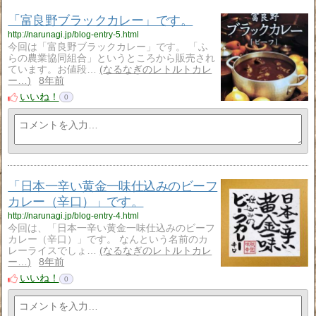
「富良野ブラックカレー」です。
http://narunagi.jp/blog-entry-5.html
今回は「富良野ブラックカレー」です。 「ふ
らの農業協同組合」というところから販売され
ています。お値段…
なるなぎのレトルトカレ
ー…
8年前
いいね！
0
「日本一辛い黄金一味仕込みのビーフ
カレー（辛口）」です。
http://narunagi.jp/blog-entry-4.html
今回は、「日本一辛い黄金一味仕込みのビーフ
カレー（辛口）」です。 なんという名前のカ
レーライスでしょ…
なるなぎのレトルトカレ
ー…
8年前
いいね！
0