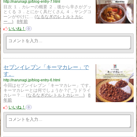
http://narunagi.jp/blog-entry-7.html
目次 １．カレーの概要 ２．後から辛さがグッ
とくる ３．とにかく具だくさん ４．ヤングコ
ーンがやけに…
なるなぎのレトルトカレ
ー…
8年前
いいね！
0
セブンイレブン「キーマカレー」で
す。
http://narunagi.jp/blog-entry-6.html
今回はセブンイレブン「キーマカレー」です。
キーマカレーとは何でしょうか？(°_°) ドライ
カレー？…
なるなぎのレトルトカレー…
8
年前
いいね！
0