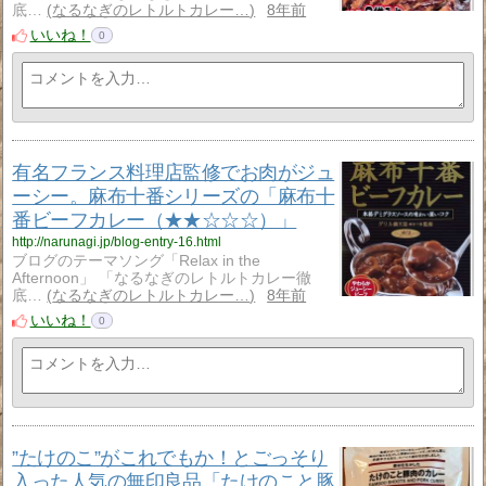
底…
なるなぎのレトルトカレー…
8年前
いいね！
0
有名フランス料理店監修でお肉がジュ
ーシー。麻布十番シリーズの「麻布十
番ビーフカレー（★★☆☆☆）」
http://narunagi.jp/blog-entry-16.html
ブログのテーマソング「Relax in the
Afternoon」 「なるなぎのレトルトカレー徹
底…
なるなぎのレトルトカレー…
8年前
いいね！
0
”たけのこ”がこれでもか！とごっそり
入った人気の無印良品「たけのこと豚