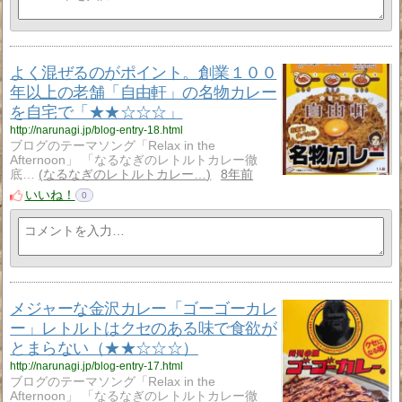
よく混ぜるのがポイント。創業１００
年以上の老舗「自由軒」の名物カレー
を自宅で「★★☆☆☆」
http://narunagi.jp/blog-entry-18.html
ブログのテーマソング「Relax in the
Afternoon」 「なるなぎのレトルトカレー徹
底…
なるなぎのレトルトカレー…
8年前
いいね！
0
メジャーな金沢カレー「ゴーゴーカレ
ー」レトルトはクセのある味で食欲が
とまらない（★★☆☆☆）
http://narunagi.jp/blog-entry-17.html
ブログのテーマソング「Relax in the
Afternoon」 「なるなぎのレトルトカレー徹