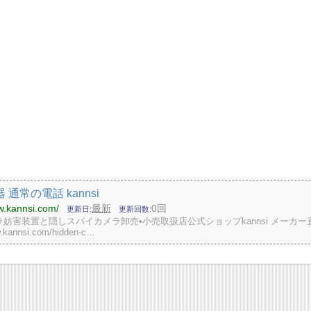
 通常の電話 kannsi
w.kannsi.com/
最新
0回
更新日
更新回数
妨害装置と隠しスパイカメラ卸売•小売取扱店公式ショップkannsi メーカー
w.kannsi.com/hidden-c…