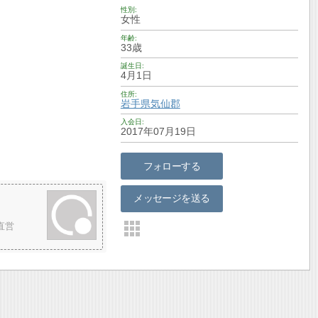
性別
女性
年齢
33歳
誕生日
4月1日
住所
岩手県
気仙郡
入会日
2017年07月19日
フォローする
メッセージを送る
直営