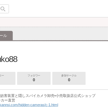
ール
uko88
ロー
フォロワー
参加サークル
0
0
妨害装置と隠しスパイカメラ卸売•小売取扱店公式ショップ
メーカー直営
.kannsi.com/hidden-cameras/c-1.html