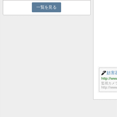
一覧を見る
妨害器
http://ww
監視カメラ
http://ww