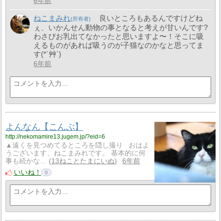
6年前
ねこまみれ
良いところもあるんですけどね
ぇ、いかんせん動物の事となると考えが甘いんです?
わさびお乳出てなかったと思いますよ〜！そこに吸
えるものがあれば吸うのが子猫なのかなと思ってま
す(*´艸`)
6年前
よんなん【こんぶ】
http://nekomamire13.jugem.jp/?eid=6
▲遠くを見つめてるところを隠し撮り おはよ
うございます、ねこまみれです。 基本的に何
事も続かな…
13ねことたまにいぬ
6年前
いいね！
0