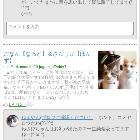
が、ごくたま〜に昔を思い出して疑似親子してます(*
´˘`*)
6年前
ごなん【なると】＆さんじょ【ぽん
ず】
http://nekomamire13.jugem.jp/?eid=7
▲リアル猫じゃらしに釘付けのなるぽん 13
匹の紹介大変ですね(真顔) お犬さまも控えてま
すので若干巻きでいきます笑 我が家の兄妹
猫、なると(茶トラ白)とぽんず(三毛)です 年齢
は5歳、愛称はなる・にゃる / ぽん・ぽんち
ゃ...
13ねことたまにいぬ
6年前
いいね！
2
ねぇやん(プロフご確認ください）
ホント、コノヤ
ロウだわ(^▽^;)
わさびちゃんはお乳が出たの？一生懸命吸ってます
ねー(*´ω`*)