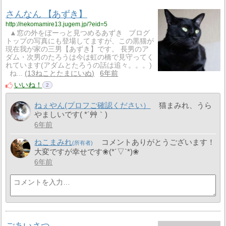
さんなん 【あずき】
http://nekomamire13.jugem.jp/?eid=5
▲窓の外をぼーっと見つめるあずき ブログ
トップの写真にも登場してますが、この黒猫が
現在我が家の三男【あずき】です。 長男のア
ダム・次男のたろうは今は虹の橋で見守ってく
れています(アダムとたろうの話は追々。。。)
ね...
13ねことたまにいぬ
6年前
いいね！
2
ねぇやん(プロフご確認ください）
猫まみれ、うら
やましいです( *´艸｀)
6年前
ねこまみれ
コメントありがとうございます！
大変ですが幸せです❀(*´▽`*)❀
6年前