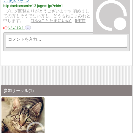
ごあいさつ
http://nekomamire13.jugem.jp/?eid=1
ブログ閲覧ありがとうございます✨ 初めまし
ての方もそうでない方も、どうもねこまみれと
申します。 …
13ねことたまにいぬ
6年前
いいね！
1
参加サークル
(1)