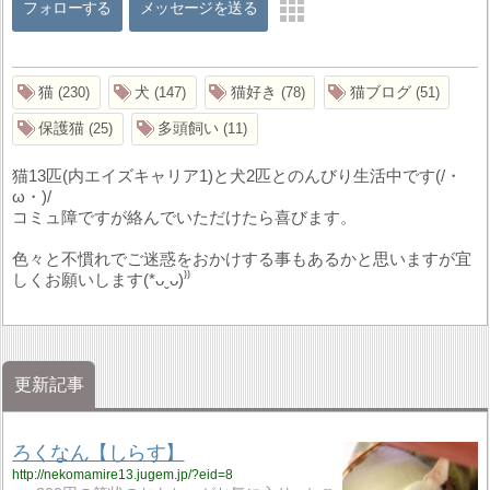
フォローする
メッセージを送る
猫
犬
猫好き
猫ブログ
230
147
78
51
保護猫
多頭飼い
25
11
猫13匹(内エイズキャリア1)と犬2匹とのんびり生活中です(/・
ω・)/
コミュ障ですが絡んでいただけたら喜びます。
色々と不慣れでご迷惑をおかけする事もあるかと思いますが宜
しくお願いします(*ᴗˬᴗ)⁾⁾
更新記事
ろくなん【しらす】
http://nekomamire13.jugem.jp/?eid=8