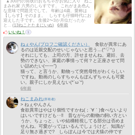
▲300円の筒状のおもちゃがお気に入り ねこ
まみれ家 六男のしらすです。 これがまあ色ん
な意味で問題児でして。 年齢は4歳、愛称は
【しらす】そのまま。 しらすも仔猫時代にお
迎えした子です。 生後2〜3か月位だったか
と...
13ねことたまにいぬ
6年前
いいね！
1
ねぇやん(プロフご確認ください）
食欲が異常にあ
るのは近親交配のせいじゃないと思う…(^▽^;)
それにしても、上司の方、許せませんね。避妊、去
勢のできない、家庭の事情って何？と正座させて問
い詰めたい(一一")
猫って、と言うか、動物って突然母性がわくらしい
ですね。動画のしらすちゃんもぽんずちゃんも可愛
い。親子にしか見えない(*´ω`*)
6年前
ねこまみれ
> ねぇやんさん
食欲異常はやはり個性ですかね(；´∀｀)食べないより
はいいですけども‥‼ 昔ながらの動物の飼い方とい
うか、ちょっと、いや結構軽視してる部分は否めま
せんね。可愛がってはいるんでしょうけど、知識が
足り無さ過ぎで? しらぽんは今では犬猿の仲です