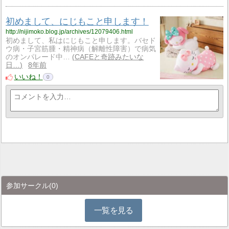
初めまして、にじもこと申します！
http://nijimoko.blog.jp/archives/12079406.html
初めまして、私はにじもこと申します。バセド
ウ病・子宮筋腫・精神病（解離性障害）で病気
のオンパレード中…
CAFEと奇跡みたいな
日…
8年前
いいね！
0
参加サークル
(0)
一覧を見る