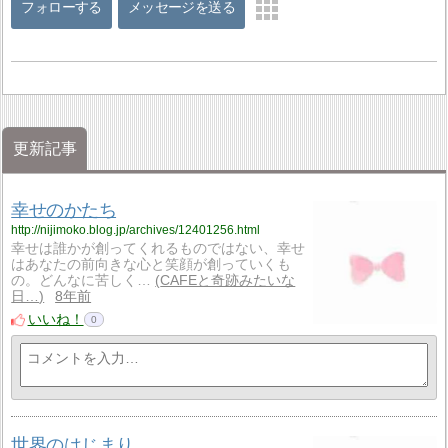
フォローする
メッセージを送る
更新記事
幸せのかたち
http://nijimoko.blog.jp/archives/12401256.html
幸せは誰かが創ってくれるものではない、幸せ
はあなたの前向きな心と笑顔が創っていくも
の。どんなに苦しく…
CAFEと奇跡みたいな
日…
8年前
いいね！
0
世界のはじまり