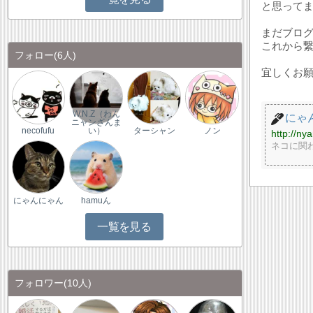
と思ってま
まだブロ
これから繋
フォロー
(6人)
宜しくお願い
W.N.Z（わん
にゃん
ニャンざんま
necofufu
い）
ターシャン
ノン
http://ny
ネコに関
にゃんにゃん
hamuん
一覧を見る
フォロワー
(10人)