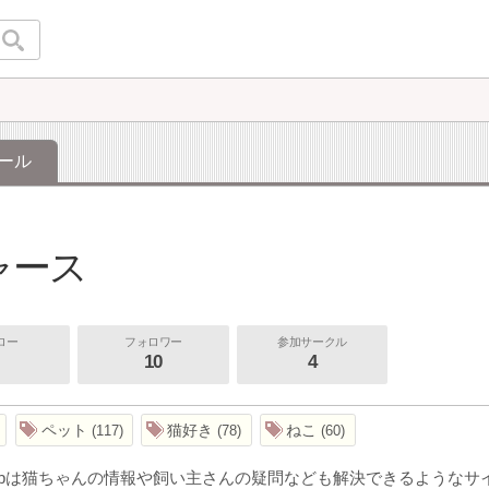
ール
b
ャース
ロー
フォロワー
参加サークル
10
4
ペット
猫好き
ねこ
117
78
60
obは猫ちゃんの情報や飼い主さんの疑問なども解決できるようなサ