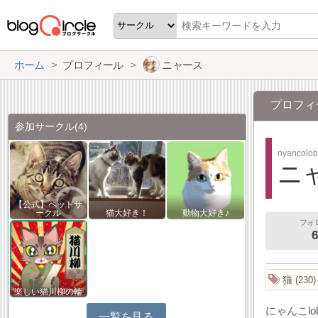
ホーム
プロフィール
ニャース
プロフィ
参加サークル
(4)
nyancolo
ニ
【公式】ペットサ
ークル
猫大好き！
動物大好き♪
フォ
6
猫
230
楽しい猫川柳の輪
にゃんこl
一覧を見る