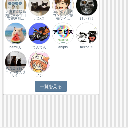
大阪府京阪結
エンタメ｜AI
婚門真市守口
コンテンツ販
市寝屋川…
ポンス
売マイ…
けいすけ
hamuん
てんてん
anipis
necofufu
W.N.Z（わん
ニャンざんま
い）
ノン
一覧を見る