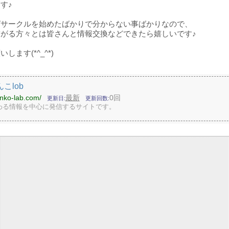
す♪
グサークルを始めたばかりで分からない事ばかりなので、
がる方々とは皆さんと情報交換などできたら嬉しいです♪
します(*^_^*)
こlob
anko-lab.com/
最新
0回
更新日
更新回数
わる情報を中心に発信するサイトです。