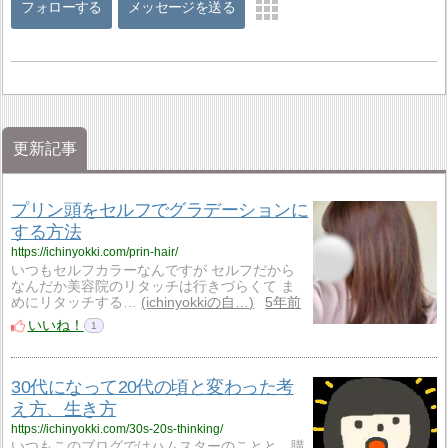
フォローする
メッセージを送る
更新記事
プリン頭をセルフでグラデーションに
する方法
https://ichinyokki.com/prin-hair/
いつもセルフカラーなんですが セルフだから
なんだか美容院のリタッチは行きづらくて ま
めにリタッチする…
ichinyokkiの自…
5年前
いいね！
1
30代になって20代の頃と変わった考
え方、生き方
https://ichinyokki.com/30s-20s-thinking/
いつもこのブログではハムスターのことと、購