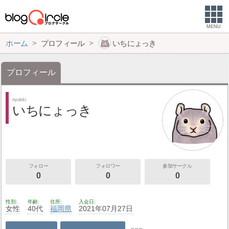
MENU
ホーム
プロフィール
いちにょっき
プロフィール
nyokki
いちにょっき
フォロー
フォロワー
参加サークル
0
0
0
性別
年齢
住所
入会日
女性
40代
福岡県
2021年07月27日