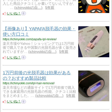
入した商品クチコミしか書いてないんですが、
…
ichinyokkiの自…
5年前
いいね！
0
【画像あり】YAPAFA脱毛器の効果・
使い方口コミ
https://ichinyokki.com/yapafa-ipl-review/
楽天市場やYahoo！ショッピングでは1万円前
後で購入できる中国製の光脱毛器が多く販売さ
れていますが…
ichinyokkiの自…
5年前
いいね！
0
1万円前後の光脱毛器は効果がある
の？おすすめ製品比較
https://ichinyokki.com/ipl-hair-removal/
楽天市場などの通販サイトで1万円前後で購入
できる家庭用の光脱毛器の性能、クチコミ比較
をまとめました。…
ichinyokkiの自…
5年前
いいね！
0