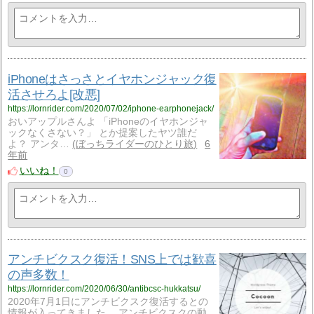
iPhoneはさっさとイヤホンジャック復
活させろよ[改悪]
https://lornrider.com/2020/07/02/iphone-earphonejack/
おいアップルさんよ 「iPhoneのイヤホンジャ
ックなくさない？」 とか提案したヤツ誰だ
よ？ アンタ…
ぼっちライダーのひとり旅
6
年前
いいね！
0
アンチビクスク復活！SNS上では歓喜
の声多数！
https://lornrider.com/2020/06/30/antibcsc-hukkatsu/
2020年7月1日にアンチビクスク復活するとの
情報が入ってきました。 アンチビクスクの動