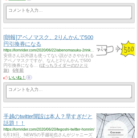
[朗報]アベノマスク、2りんかんで500
円引換券になる
https://lornrider.com/2020/06/22/abenomasuku-2rinkan/
安倍さん以外誰も使ってない説がささやかれる
アベノマスクですが、なんと2りんかんで500
円引換券になる…
ぼっちライダーのひとり
旅
6年前
いいね！
0
手越のtwitter開設は本人？早すぎだと
話題！！
https://lornrider.com/2020/06/20/tegoshi-twitter-honnin/
6月19日、NEWSの手越祐也さんがジャニーズ