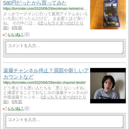
580円だったから買ってみた
https://lornrider.com/2020/06/29/workman-helmet-innner/
さっきワークマンに行って夏用アイテムをいろ
いろ見に行ったんだけど、 まあ驚くほど安い
ね。 その中には…
ぼっちライダーのひとり
旅
6年前
いいね！
0
遠藤チャンネル停止？原因や新しいア
カウントなど
https://lornrider.com/2020/06/29/endo-channel-teishi/
どう考えても悪い人たちを「悪くないっすね」
と擁護することでおなじみの遠藤チャンネルが
今後遠藤チャンネ…
ぼっちライダーのひとり
旅
6年前
いいね！
0