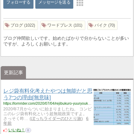
フォローする
メッセージを送る
ブログ
ワードプレス
バイク
1022
101
70
ブログ仲間欲しいです。始めたばかりで分からないことが多い
ですが、よろしくお願いします。
更新記事
レジ袋有料化考えたやつは無能だと思
う7つの理由[無意味]
https://lornrider.com/2020/07/04/rejibukuro-yuuryouka-munou/
2020年7月からついに始まりましたね。 コンビ
ニのレジ袋有料化という超無能政策ですよ。
さっそく昨…
ぼっちライダーのひとり旅
6
年前
いいね！
0