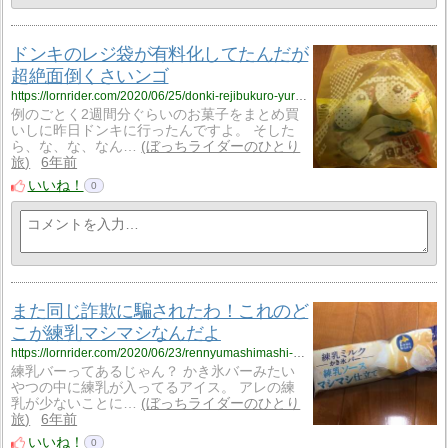
ドンキのレジ袋が有料化してたんだが
超絶面倒くさいンゴ
https://lornrider.com/2020/06/25/donki-rejibukuro-yuryouka/
例のごとく2週間分ぐらいのお菓子をまとめ買
いしに昨日ドンキに行ったんですよ。 そした
ら、な、な、なん…
ぼっちライダーのひとり
旅
6年前
いいね！
0
また同じ詐欺に騙されたわ！これのど
こが練乳マシマシなんだよ
https://lornrider.com/2020/06/23/rennyumashimashi-sukunai/
練乳バーってあるじゃん？ かき氷バーみたい
やつの中に練乳が入ってるアイス。 アレの練
乳が少ないことに…
ぼっちライダーのひとり
旅
6年前
いいね！
0