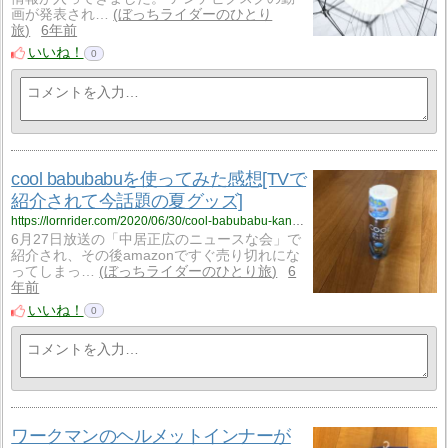
画が発表され…
ぼっちライダーのひとり
旅
6年前
いいね！
0
cool babubabuを使ってみた感想[TVで
紹介されて今話題の夏グッズ]
https://lornrider.com/2020/06/30/cool-babubabu-kansou/
6月27日放送の「中居正広のニュースな会」で
紹介され、その後amazonですぐ売り切れにな
ってしまっ…
ぼっちライダーのひとり旅
6
年前
いいね！
0
ワークマンのヘルメットインナーが