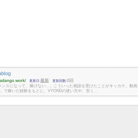
ablog
kadango.work/
最新
0回
更新日
更新回数
ランスになって、稼げない...」こういった相談を受けたことがキッカケ。動画
D」で稼いだ経験をもとに、VYONDの使い方や、安く…