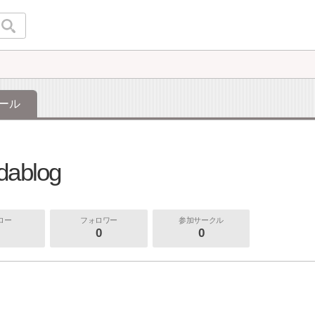
ール
g
dablog
ロー
フォロワー
参加サークル
0
0