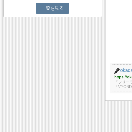
一覧を見る
okad
https://o
「フリー
「VYON