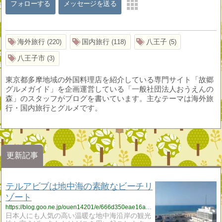
フォローする
メッセージを送る
海外旅行
国内旅行
八王子
220
118
5
八王子市
3
東京都多摩地域の外国料理店を紹介している専門サイト「故郷
グルメガイド」を企画運営している「一般社団法人おうえんの
森」のスタッフがブログを書いています。主なテーマは海外旅
行・国内旅行とグルメです。
更新記事
テルアビブは地中海の素敵なビーチリ
ゾート
https://blog.goo.ne.jp/ouen14201/e/666d350eae16aca1b0c688d0379c060a?fm=rss
日本人にも人気の高い温暖な地中海沿岸の観光