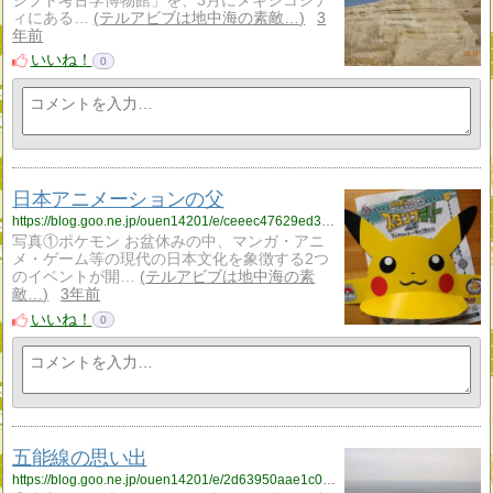
ジプト考古学博物館」を、3月にメキシコシテ
ィにある…
テルアビブは地中海の素敵…
3
年前
いいね！
0
日本アニメーションの父
https://blog.goo.ne.jp/ouen14201/e/ceeec47629ed39cbf15632dab8199f21?fm=rss
写真①ポケモン お盆休みの中、マンガ・アニ
メ・ゲーム等の現代の日本文化を象徴する2つ
のイベントが開…
テルアビブは地中海の素
敵…
3年前
いいね！
0
五能線の思い出
https://blog.goo.ne.jp/ouen14201/e/2d63950aae1c02d3be12545f10655ac9?fm=rss