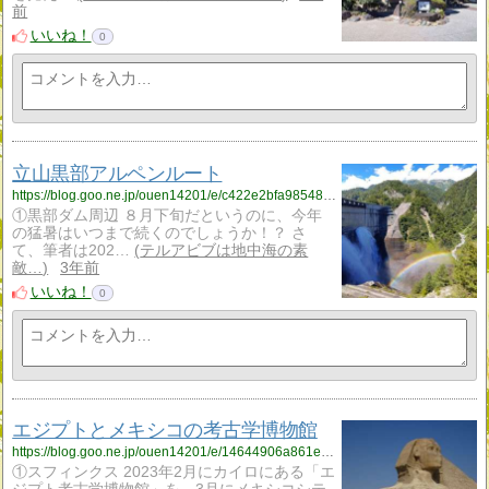
前
いいね！
0
立山黒部アルペンルート
https://blog.goo.ne.jp/ouen14201/e/c422e2bfa98548615b8023cecc39f5d5?fm=rss
①黒部ダム周辺 ８月下旬だというのに、今年
の猛暑はいつまで続くのでしょうか！？ さ
て、筆者は202…
テルアビブは地中海の素
敵…
3年前
いいね！
0
エジプトとメキシコの考古学博物館
https://blog.goo.ne.jp/ouen14201/e/14644906a861e0ecd10538975a893674?fm=rss
①スフィンクス 2023年2月にカイロにある「エ