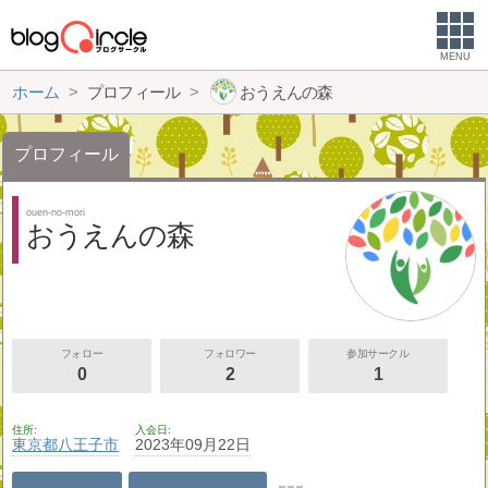
MENU
ホーム
プロフィール
おうえんの森
プロフィール
ouen-no-mori
おうえんの森
フォロー
フォロワー
参加サークル
0
2
1
住所
入会日
東京都
八王子市
2023年09月22日