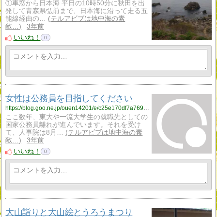
①車窓から日本海 平日の10時50分に秋田を出
発して青森県弘前まで、日本海に沿って走る五
能線経由の…
テルアビブは地中海の素
敵…
3年前
いいね！
0
女性は公務員を目指してください
https://blog.goo.ne.jp/ouen14201/e/c25e170df7a769721221fa000aea2405?fm=rss
ここ数年、東大や一流大学生の就職先としての
国家公務員離れが進んでいます。それを受け
て、人事院は8月…
テルアビブは地中海の素
敵…
3年前
いいね！
0
大山詣りと大山絵とうろうまつり