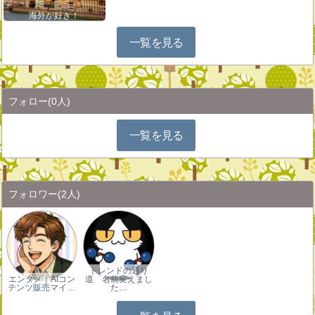
海外が好き！
一覧を見る
フォロー
(0人)
一覧を見る
フォロワー
(2人)
トレンドの通り
エンタメ｜AIコン
道 名前変えまし
テンツ販売マイ…
た…