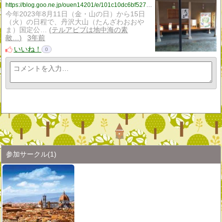
https://blog.goo.ne.jp/ouen14201/e/101c10dc6bf5271190afd8c1acf71a72?fm=rss
今年2023年8月11日（金・山の日）から15日
（火）の日程で、丹沢大山（たんざわおおや
ま）国定公…
テルアビブは地中海の素
敵…
3年前
いいね！
0
参加サークル
(1)