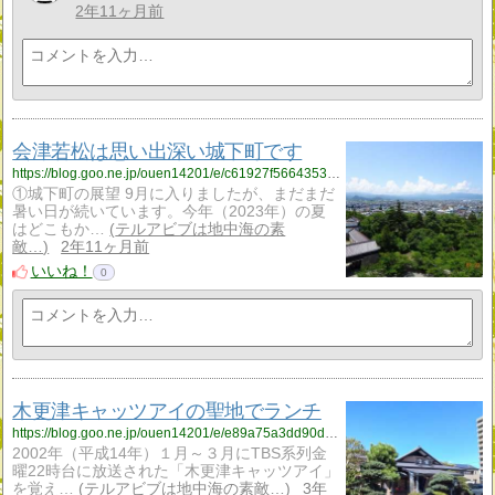
2年11ヶ月前
会津若松は思い出深い城下町です
https://blog.goo.ne.jp/ouen14201/e/c61927f56643535edb1585a4a1f441d0?fm=rss
①城下町の展望 9月に入りましたが、まだまだ
暑い日が続いています。今年（2023年）の夏
はどこもか…
テルアビブは地中海の素
敵…
2年11ヶ月前
いいね！
0
木更津キャッツアイの聖地でランチ
https://blog.goo.ne.jp/ouen14201/e/e89a75a3dd90d68bc6358540f506ca09?fm=rss
2002年（平成14年）１月～３月にTBS系列金
曜22時台に放送された「木更津キャッツアイ」
を覚え…
テルアビブは地中海の素敵…
3年