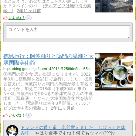
地と言えば、あなたはどこを思い起こします
か？スペインのバ…
テルアビブは地中海の素
敵…
2年11ヶ月前
いいね！
0
徳島旅行：阿波踊りと鳴門の渦潮と大
塚国際美術館
https://blog.goo.ne.jp/ouen14201/e/1258fde8bac65c315aca3703c83eddd1?fm=rss
①鳴門の宿夕食 思い出話になりますが、2022
年3月に徳島県を2泊3日で旅行しました。 徳島
と言えば、阿波踊りと鳴門の渦潮が最も有名で
しょうか。加えて2018年（平成30年）末の
NHK紅白歌合戦で初出場の米津玄師さんの中継
場所（写真⑨）となった大塚国際美術館を訪問
しました。 阿波踊りは例年8月開催…
テルア
ビブは地中海の素敵…
2年11ヶ月前
いいね！
2
トレンドの通り道 名前変えました、しばらくお休
み中
やはり食事ですね！何でもウマイ(*^^)v