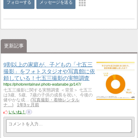
フォローする
メッセージを送る
更新記事
9割以上の家庭が、子どもの「七五三
撮影」をフォトスタジオや写真館に依
頼している！七五三撮影の実態調査
https://photorentalnavi.photo-watanabe.jp/147/
七五三撮影に関する実態調査 ＜背景＞ 七五三
は3歳、5歳、7歳の子供の成長を祝い、今後の
健やかな成…
写真撮影・着物レンタル
ナ…
1年9ヶ月前
いいね！
0