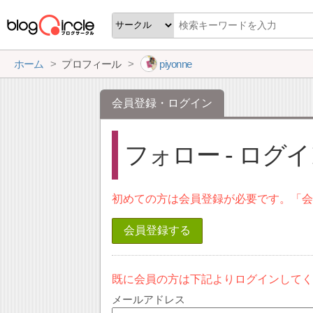
ホーム
プロフィール
piyonne
会員登録・ログイン
フォロー - ログ
初めての方は会員登録が必要です。「
会員登録する
既に会員の方は下記よりログインして
メールアドレス