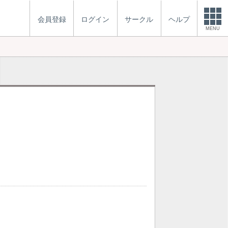
会員登録
ログイン
サークル
ヘルプ
MENU