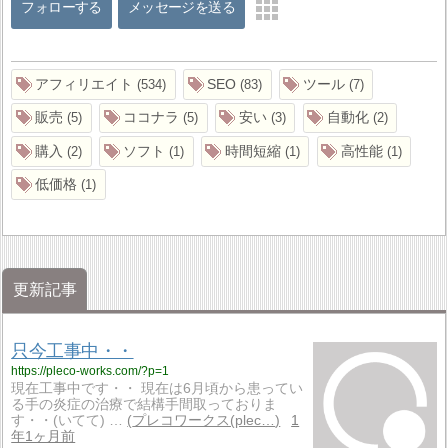
フォローする
メッセージを送る
アフィリエイト
SEO
ツール
534
83
7
販売
ココナラ
安い
自動化
5
5
3
2
購入
ソフト
時間短縮
高性能
2
1
1
1
低価格
1
更新記事
只今工事中・・
https://pleco-works.com/?p=1
現在工事中です・・ 現在は6月頃から患ってい
る手の炎症の治療で結構手間取っておりま
す・・(いてて) …
プレコワークス(plec…
1
年1ヶ月前