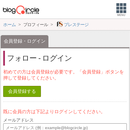
MENU
ホーム
プロフィール
プレステージ
会員登録・ログイン
フォロー - ログイン
初めての方は会員登録が必要です。「会員登録」ボタンを
押して登録してください。
会員登録する
既に会員の方は下記よりログインしてください。
メールアドレス