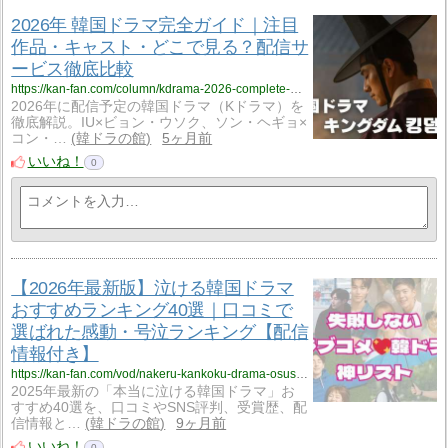
2026年 韓国ドラマ完全ガイド｜注目
作品・キャスト・どこで見る？配信サ
ービス徹底比較
https://kan-fan.com/column/kdrama-2026-complete-guide.html
2026年に配信予定の韓国ドラマ（Kドラマ）を
徹底解説。IU×ビョン・ウソク、ソン・ヘギョ×
コン・…
韓ドラの館
5ヶ月前
いいね！
0
【2026年最新版】泣ける韓国ドラマ
おすすめランキング40選｜口コミで
選ばれた感動・号泣ランキング【配信
情報付き】
https://kan-fan.com/vod/nakeru-kankoku-drama-osusume-2025.html
2025年最新の「本当に泣ける韓国ドラマ」お
すすめ40選を、口コミやSNS評判、受賞歴、配
信情報と…
韓ドラの館
9ヶ月前
いいね！
0