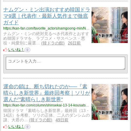
ナムグン・ミン出演おすすめ韓国ドラ
マ9選｜代表作・最新人気作まで徹底
ガイド
https://kan-fan.com/favorite_actors/namgoong-min/Namgung-Min-drama-list.html
ナムグン・ミンの絶対見るべき代表作とおすす
め韓国ドラマを、ラブコメ・サスペンス・悪
役・純愛別に厳選…
韓ドラの館
26日前
いいね！
0
運命の鎖は、断ち切れたのか──『素
晴らしき新世界』最終回考察｜ソリが
選んだ"素晴らしき新世界"
https://kan-fan.com/column/shinsekai-13-14-kousatsu.html
韓国ドラマ『素晴らしき新世界』最終回（13・
14話）を考察。ソリの正体、二人のダンシムの
謎、大君の…
韓ドラの館
49日前
いいね！
0