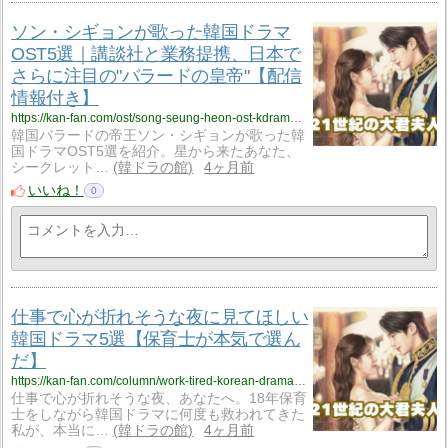
ソン・シギョンが歌った韓国ドラマ
OST5選｜講談社と業務提携、日本で
さらに注目の"バラードの皇帝"【配信
情報付き】
https://kan-fan.com/ost/song-seung-heon-ost-kdrama-5sen.html
韓国バラードの帝王ソン・シギョンが歌った韓
国ドラマOST5選を紹介。星から来たあなた、
シークレット…
韓ドラの館
4ヶ月前
いいね！
0
仕事で心が折れそうな夜に見てほしい
韓国ドラマ5選【保育士が本気で選ん
だ】
https://kan-fan.com/column/work-tired-korean-drama.html
仕事で心が折れそうな夜、あなたへ。18年保育
士をしながら韓国ドラマに何度も救われてきた
私が、本当に…
韓ドラの館
4ヶ月前