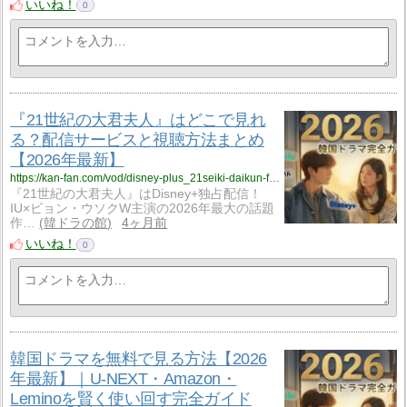
いいね！
0
『21世紀の大君夫人』はどこで見れ
る？配信サービスと視聴方法まとめ
【2026年最新】
https://kan-fan.com/vod/disney-plus_21seiki-daikun-fujin-haishin.html
『21世紀の大君夫人』はDisney+独占配信！
IU×ビョン・ウソクW主演の2026年最大の話題
作…
韓ドラの館
4ヶ月前
いいね！
0
韓国ドラマを無料で見る方法【2026
年最新】｜U-NEXT・Amazon・
Leminoを賢く使い回す完全ガイド