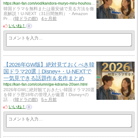
https://kan-fan.com/vod/kandora-muryo-miru-houhou.html
韓国ドラマを無料または最安値で見る方法を徹
底解説！U-NEXT（31日間無料）・Amazon
Pr…
韓ドラの館
4ヶ月前
いいね！
0
【2026年GW版】絶対見ておくべき韓
国ドラマ20選｜Disney+・U-NEXTで
一気見できる話題作＆名作まとめ
https://kan-fan.com/column/gw-kdrama-20sen.html
2026年GWに絶対観ておきたい韓国ドラマ20選
を韓ドラ歴18年の管理人が厳選！Disney+の
話…
韓ドラの館
5ヶ月前
いいね！
0