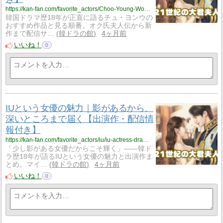
https://kan-fan.com/favorite_actors/Choo-Young-Woo/choo-youngwoo-osusume-drama-order.html
韓国ドラマ歴18年が正直に語るチュ・ヨンウの
おすすめ作品と見る順番。オク氏夫人伝から新
作まで配信サ…
韓ドラの館
4ヶ月前
いいね！
0
IUという女優の魅力｜影があるから、
深いところまで届く【出演作・配信情
報付き】
https://kan-fan.com/favorite_actors/iu/iu-actress-drama-guide.html
「少し影がある女優だからこそ輝く」——韓ド
ラ歴18年が語るIUという女優の魅力と出演作ま
とめ。マイ…
韓ドラの館
4ヶ月前
いいね！
0