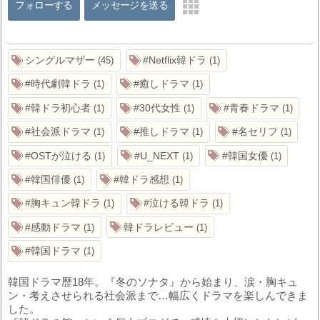
フォローする
メッセージを送る
シングルマザー
#Netflix韓ドラ
45
1
#時代劇韓ドラ
#癒しドラマ
1
1
#韓ドラ初心者
#30代女性
#青春ドラマ
1
1
1
#社会派ドラマ
#推しドラマ
#名セリフ
1
1
1
#OSTが泣ける
#U_NEXT
#韓国女優
1
1
1
#韓国俳優
#韓ドラ感想
1
1
#胸キュン韓ドラ
#泣ける韓ドラ
1
1
#感動ドラマ
韓ドラレビュー
1
1
#韓国ドラマ
1
韓国ドラマ歴18年。『冬のソナタ』から始まり、涙・胸キュ
ン・考えさせられる社会派まで…幅広くドラマを楽しんできま
した。