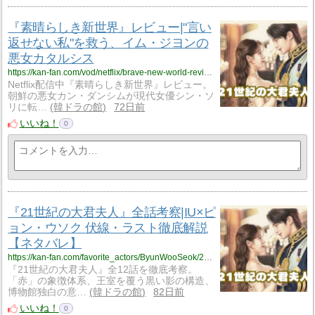
『素晴らしき新世界』レビュー|"言い
返せない私"を救う、イム・ジヨンの
悪女カタルシス
https://kan-fan.com/vod/netflix/brave-new-world-review.html
Netflix配信中『素晴らしき新世界』レビュー。
朝鮮の悪女カン・ダンシムが現代女優シン・ソ
リに転…
韓ドラの館
72日前
いいね！
0
『21世紀の大君夫人』全話考察|IU×ピ
ョン・ウソク 伏線・ラスト徹底解説
【ネタバレ】
https://kan-fan.com/favorite_actors/ByunWooSeok/21seiki-daikun-fujin-zenwa-kousatsu.html
『21世紀の大君夫人』全12話を徹底考察。
「赤」の象徴体系、王室を覆う黒い影の構造、
博物館独白の意…
韓ドラの館
82日前
いいね！
0