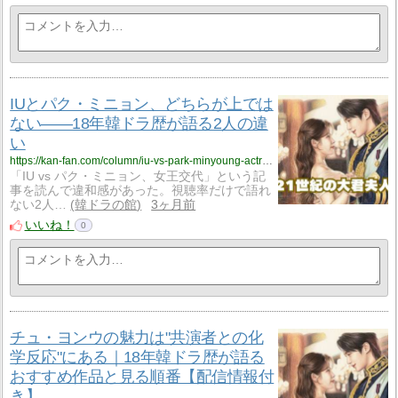
IUとパク・ミニョン、どちらが上では
ない——18年韓ドラ歴が語る2人の違
い
https://kan-fan.com/column/iu-vs-park-minyoung-actress-comparison.html
「IU vs パク・ミニョン、女王交代」という記
事を読んで違和感があった。視聴率だけで語れ
ない2人…
韓ドラの館
3ヶ月前
いいね！
0
チュ・ヨンウの魅力は"共演者との化
学反応"にある｜18年韓ドラ歴が語る
おすすめ作品と見る順番【配信情報付
き】