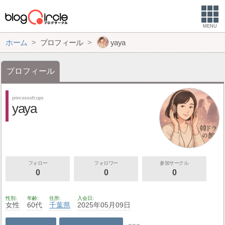
MENU
ホーム
プロフィール
yaya
プロフィール
princessofcups
yaya
フォロー
フォロワー
参加サークル
0
0
0
性別
年齢
住所
入会日
女性
60代
千葉県
2025年05月09日