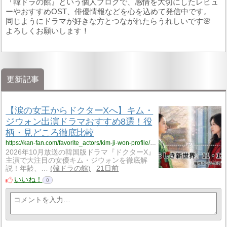
『韓ドラの館』という個人ブログで、感情を大切にしたレビュ
ーやおすすめOST、俳優情報などを心を込めて発信中です。
同じようにドラマが好きな方とつながれたらうれしいです🌸
よろしくお願いします！
更新記事
【涙の女王からドクターXへ】キム・
ジウォン出演ドラマおすすめ8選！役
柄・見どころ徹底比較
https://kan-fan.com/favorite_actors/kim-ji-won-profile/kim-ji-won-dramas.html
2026年10月放送の韓国版ドラマ『ドクターX』
主演で大注目の女優キム・ジウォンを徹底解
説！年齢、…
韓ドラの館
21日前
いいね！
0