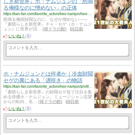
しき新世界』ホ・ナムジュンの「怒鳴
る俺様なのに憎めない」の正体
https://kan-fan.com/favorite_actors/heo-namjun/heo-namjun_cha-sege.html
怒鳴る俺様財閥なのに、なぜか憎めない——
『素晴らしき新世界』チャ・セゲ（ホ・ナムジ
ュン）に世界が沼…
韓ドラの館
65日前
いいね！
0
ホ・ナムジュンとは何者か｜冷血財閥
セゲの裏にある「遅咲き」の物語
https://kan-fan.com/favorite_actors/heo-namjun/profile.html
『素晴らしき新世界』の財閥セゲ役で注目を集
める俳優ホ・ナムジュン。ミュージシャン志望
からの転向、名…
韓ドラの館
68日前
いいね！
0