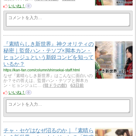
いいね！
0
『素晴らしき新世界』神クオリティの
秘密｜監督ハン・テソプ×脚本カン・
ヒョンジュという新鋭コンビを知って
いるか？
https://kan-fan.com/column/shinsekai-staff.html
なぜ『素晴らしき新世界』はこんなに面白いの
か？その答えは、監督ハン・テソプと脚本カ
ン・ヒョンジュに…
韓ドラの館
63日前
いいね！
0
チャ・セゲはなぜ沼るのか｜『素晴ら