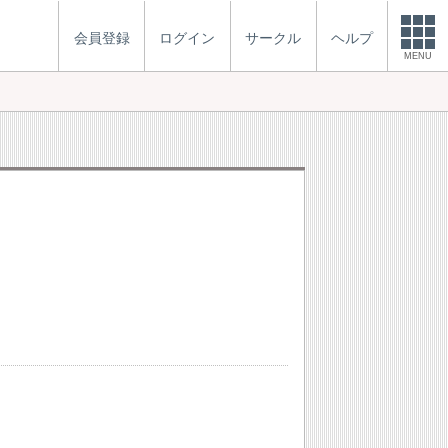
会員登録
ログイン
サークル
ヘルプ
MENU