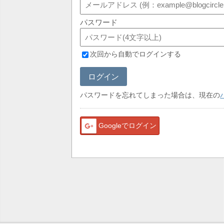
パスワード
次回から自動でログインする
ログイン
パスワードを忘れてしまった場合は、現在の
Googleでログイン