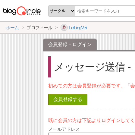
ホーム
プロフィール
LeiLingVei
会員登録・ログイン
メッセージ送信 -
初めての方は会員登録が必要です。「
会員登録する
既に会員の方は下記よりログインして
メールアドレス