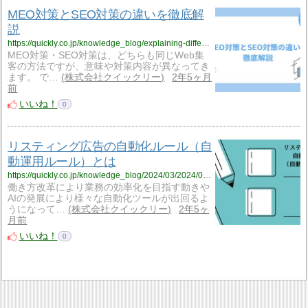
MEO対策とSEO対策の違いを徹底解
説
https://quickly.co.jp/knowledge_blog/explaining-difference-meo-seo
MEO対策・SEO対策は、どちらも同じWeb集
客の方法ですが、意味や対策内容が異なってき
ます。 で…
株式会社クイックリー
2年5ヶ月
前
いいね！
0
リスティング広告の自動化ルール（自
動運用ルール）とは
https://quickly.co.jp/knowledge_blog/2024/03/2024/03/14/5283/
働き方改革により業務の効率化を目指す動きや
AIの発展により様々な自動化ツールが出回るよ
うになって…
株式会社クイックリー
2年5ヶ
月前
いいね！
0