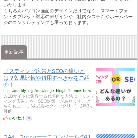
いたします。
もちろんパソコン画面のデザインだけでなく、スマートフォ
ン・タブレット対応のデザインや、社内システムやホームペー
ジのコンサルティングも承っております。
更新記事
リスティング広告とSEOの違いと
は？効果比較や併用すべきかをご紹
介！
https://quickly.co.jp/knowledge_blog/difference_between_listingads_and_seo
WEBサイトに集客する代表的な方法に「リステ
ィング広告」や「SEO対策」があります。 ど
ちらもユー…
株式会社クイックリー
2年3ヶ
月前
いいね！
0
GA4・Googleサーチコンソールの初