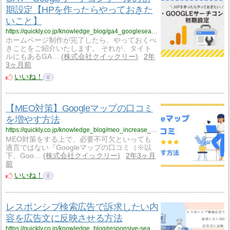
期設定【HPを作ったらやっておきた
いこと】
https://quickly.co.jp/knowledge_blog/ga4_googlesearchconsole_initial_setting
ホームページ制作が完了したら、やっておくべ
きことをご紹介いたします。 それが、タイト
ルにもあるGA…
株式会社クイックリー
2年
3ヶ月前
いいね！
0
【MEO対策】Googleマップの口コミ
を増やす方法
https://quickly.co.jp/knowledge_blog/meo_increase_review
MEO対策をする上で、必要不可欠といっても
過言ではない『Googleマップの口コミ（※以
下、Goo…
株式会社クイックリー
2年3ヶ月
前
いいね！
0
レスポンシブ検索広告で訴求したい内
容を広告文に反映させる方法
https://quickly.co.jp/knowledge_blog/responsive-search-ads-content-reflection