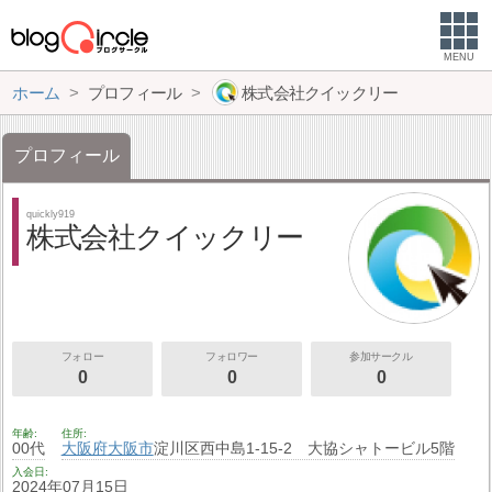
MENU
ホーム
プロフィール
株式会社クイックリー
プロフィール
quickly919
株式会社クイックリー
フォロー
フォロワー
参加サークル
0
0
0
年齢
住所
00代
大阪府
大阪市
淀川区西中島1-15-2 大協シャトービル5階
入会日
2024年07月15日