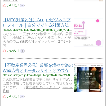
いいね！
0
【MEO対策とは】Googleビジネスプ
ロフィール｜自分でできる対策方法
https://quickly.co.jp/knowledge_blog/meo_gbp_yourself
みなさん、一度はGoogle検索で「地域名+居酒
屋」「地域名+ホテル」などと検索したことが
あるので…
株式会社クイックリー
2年5ヶ月
前
いいね！
0
【不動産業界必見】反響を増やす為の
Web広告とポータルサイトとの共存
https://quickly.co.jp/knowledge_blog/2024/03/2024/03/19/5941/
この記事は不動産業界で主に自社サイトでWeb
広告を使用して反響を増やしていく内容となっ
ています。 …
株式会社クイックリー
2年5ヶ
月前
いいね！
0