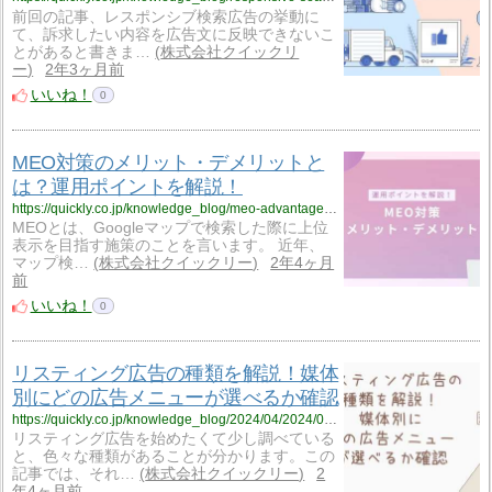
前回の記事、レスポンシブ検索広告の挙動に
て、訴求したい内容を広告文に反映できないこ
とがあると書きま…
株式会社クイックリ
ー
2年3ヶ月前
いいね！
0
MEO対策のメリット・デメリットと
は？運用ポイントを解説！
https://quickly.co.jp/knowledge_blog/meo-advantages-and-disadvantages
MEOとは、Googleマップで検索した際に上位
表示を目指す施策のことを言います。 近年、
マップ検…
株式会社クイックリー
2年4ヶ月
前
いいね！
0
リスティング広告の種類を解説！媒体
別にどの広告メニューが選べるか確認
https://quickly.co.jp/knowledge_blog/2024/04/2024/04/05/5285/
リスティング広告を始めたくて少し調べている
と、色々な種類があることが分かります。この
記事では、それ…
株式会社クイックリー
2
年4ヶ月前