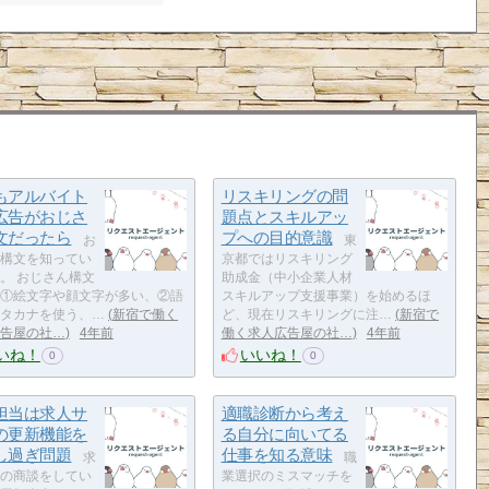
もアルバイト
リスキリングの問
広告がおじさ
題点とスキルアッ
文だったら
プへの目的意識
お
東
構文を知ってい
京都ではリスキリング
。 おじさん構文
助成金（中小企業人材
①絵文字や顔文字が多い、②語
スキルアップ支援事業）を始めるほ
タカナを使う、…
新宿で働く
ど、現在リスキリングに注…
新宿で
告屋の社…
4年前
働く求人広告屋の社…
4年前
いね！
いいね！
0
0
担当は求人サ
適職診断から考え
の更新機能を
る自分に向いてる
し過ぎ問題
仕事を知る意味
求
職
の商談をしてい
業選択のミスマッチを