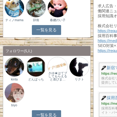
求人広告
働関連ニ
採用知識
ティノmama
卯侑
春總のい子
株式会社
一覧を見る
https://requ
採用百科
https://med
SEO対策
https://req
フォロワー
(5人)
新宿
https://r
さゆ★はてブ
してもらえる
株式会社
kinta
どんぱっち
と喜びま…
リクト
提供して
採用
https://m
biyo
採用百科
イト・パ
一覧を見る