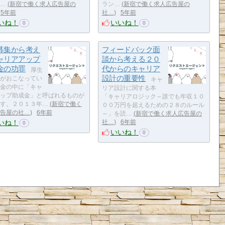
…
新宿で働く求人広告屋の
ラン…
新宿で働く求人広告屋の
5年前
社…
5年前
いね！
いいね！
0
0
募集から考え
フィードバック面
ャリアアップ
談から考える２０
金の功罪
代からのキャリア
厚生
設計の重要性
がおこなってい
キャ
金の中に「キャ
リア設計に関する本
ップ助成金」と呼ばれるものが
「キャリアロジック～誰でも年収１０
す。２０１３年…
新宿で働く
００万円を超えるための２８のルール
告屋の社…
6年前
～」を読…
新宿で働く求人広告屋の
いね！
社…
6年前
0
いいね！
0