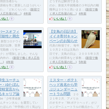
用担当者から
どうすれば解消できる
原稿を常に更新したほうがいい
のか。新規大卒就職者の３年以内の離
た」「どれくらいの…
新宿で
職率は３０％と高いまま…
新宿で働
人広告屋の社…
4年前
く求人広告屋の社…
4年前
いね！
いいね！
0
0
バースオフィ
【文鳥の日記念】
可能性と懸念
イイネ寄付キャン
ペーンのお知らせ
新型コロナウイ
流行以降、世界
代表の秋場です。 毎年
宅勤務（リモー
１０月２４日は文鳥の
ク）が増加しました。そんな
日です。文鳥の日は、２００５年３月
内外の…
新宿で働く求人広告
に文鳥の飼育本など多数…
新宿で働
…
4年前
く求人広告屋の社…
5年前
いね！
いいね！
0
1
学生ユーチュ
ミスター・ポテト
ー・ゆたぼん
ヘッド改名から学
登校宣言から
ぶジェンダーニュ
るキャリア論
ートラル問題
２０
Tube「少年革命家
２１年２月、アメリカ
んチャンネル」を運営してい
のオモチャ「Mr.ポテトヘッド」がジ
たぼんの「中学校に行く気はな
ェンダーニュートラルの観点から、ブ