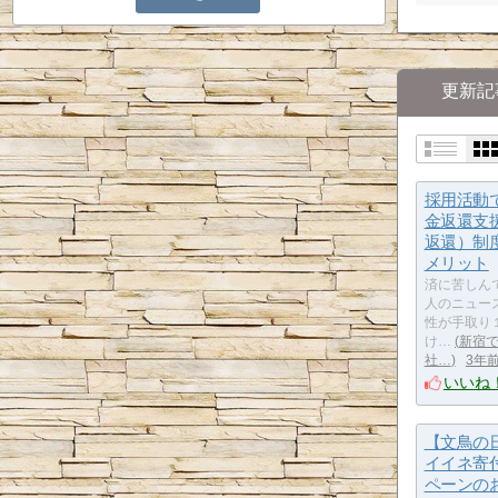
更新記
採用活動
金返還支
返還）制
メリット
済に苦しん
人のニュー
性が手取り
け…
新宿
社…
3年
いいね
【文鳥の
イイネ寄
ペーンの