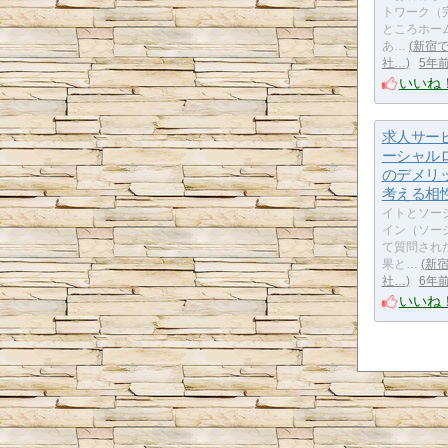
トワーク（
ところホー
あ…
新宿
社…
5年
いいね
求人サー
ーシャル
のデメリ
考える相
イトとソー
イン（ソー
て質問され
果と…
新
社…
6年
いいね