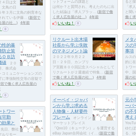
ットフォームの課題と
ると採
２４日は文
は何か？と質問され、考えたのちに出
「求人
。文鳥の日
した結論は「求人プラッ…
新宿で働
と聞い
５年３月に文鳥の飼育本な
く求人広告屋の社…
4年前
働く求
されている伊藤…
新宿で
いいね！
い
告屋の社…
4年前
0
！
0
リクルート出木場
メタ
の性的暴
社長から学ぶ失敗
スの
発防止策
のマネジメント論
事項
るＯＢ訪
２０２２年９月２２
ルスの
価値
日・２９日、カンブリ
的に在
２０
ア宮殿８００回記念スペシャルとして
トワー
月、株式会
リクルートが２週連続で特集…
新宿
中、国
トコミュニケーションズの
で働く求人広告屋の社…
4年前
屋の社
庁に準強制性交等の容疑で
いいね！
い
新宿で働く求人広告屋の
0
前
！
0
イーベイ・ジャパ
元小
ンから学ぶ求める
ーバ
ートワー
人物像・人材要件
の不
在宅勤
フレーム
考え
オンライン
の効果と
マーケットプレイス
You
『Qoo10（キューテン）』を運営する
ゆたぼ
先日、弊社
eBay Japan合同会社（イ…
新宿で働
る、ゆ
フルリモー