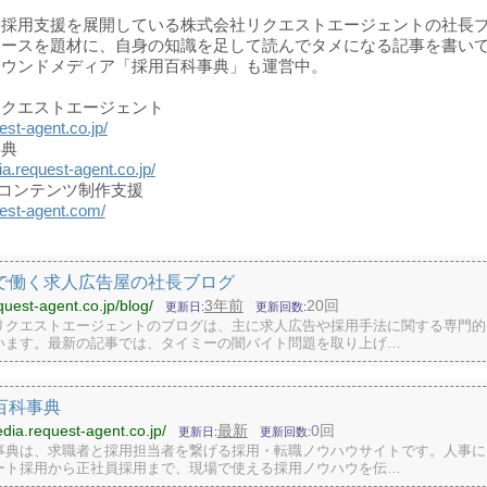
・採用支援を展開している株式会社リクエストエージェントの社長
ュースを題材に、自身の知識を足して読んでタメになる記事を書い
オウンドメディア「採用百科事典」も運営中。
リクエストエージェント
est-agent.co.jp/
事典
ia.request-agent.co.jp/
×コンテンツ制作支援
uest-agent.com/
で働く求人広告屋の社長ブログ
equest-agent.co.jp/blog/
3年前
20回
更新日
更新回数
リクエストエージェントのブログは、主に求人広告や採用手法に関する専門的
います。最新の記事では、タイミーの闇バイト問題を取り上げ…
百科事典
edia.request-agent.co.jp/
最新
0回
更新日
更新回数
事典は、求職者と採用担当者を繋げる採用・転職ノウハウサイトです。人事に
ート採用から正社員採用まで、現場で使える採用ノウハウを伝…