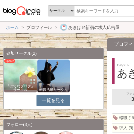
ホーム
プロフィール
あきば＠新宿の求人広告屋
プロフィ
参加サークル
(2)
r-agent
あ
『はてなブログ』
サークル
転職活動サークル
フォ
3
一覧を見る
転職
19
フォロー
(3人)
求人
9