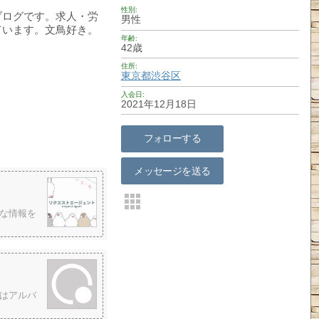
性別
ブログです。求人・労
男性
ています。文鳥好き。
年齢
42歳
住所
東京都
渋谷区
入会日
2021年12月18日
フォローする
メッセージを送る
な情報を
はアルバ