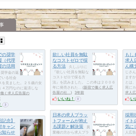
事
での奨学
欲しい社員を無駄
もし
援（代理
なコストゼロで採
求人
度の活用
る方法
ん構
久しぶりに
『欲しい社員を無駄な
じさん
奨学金の返
コストゼロで採る方
ますか
でいる社会
法』を読みました。 この本は２００６
とは、
スを見ました。２５歳の女
年に発売された…
新宿で働く求人広
尾にカ
１４万円なのに返済しな
告屋の社…
3年前
求人広
で働く求人広告屋の
いいね！
い
前
0
！
3
日本の求人プラッ
採用
日記念】
トフォームが抱え
イト
付キャン
る課題と解決策
気に
異
お知らせ
業種の方から求人プラ
人広告