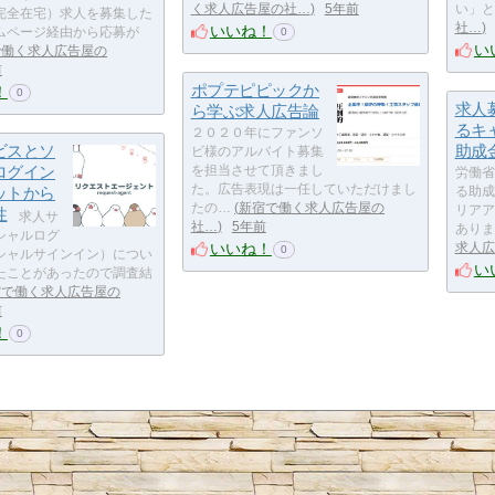
く求人広告屋の社…
5年前
い」と
完全在宅）求人を募集した
社…
いいね！
ムページ経由から応募が
0
い
で働く求人広告屋の
前
ポプテピピックか
！
0
求人
ら学ぶ求人広告論
るキ
２０２０年にファンソ
ビスとソ
助成
ビ様のアルバイト募集
ログイン
を担当させて頂きまし
労働省
た。広告表現は一任していただけまし
ットから
る助成
たの…
新宿で働く求人広告屋の
リアア
性
求人サ
社…
5年前
ありま
シャルログ
いいね！
求人広
0
シャルサインイン）につい
い
たことがあったので調査結
宿で働く求人広告屋の
前
！
0