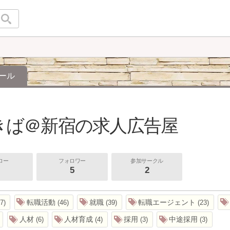
ール
きば＠新宿の求人広告屋
ロー
フォロワー
参加サークル
5
2
転職活動
就職
転職エージェント
7
46
39
23
人材
人材育成
採用
中途採用
6
4
3
3