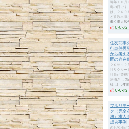
毎年１０月
鳥の日です
は、２００
ど多数出版
働く求人広
いいね
住友商事
行事件再
から考え
問の存在
２０年１２
社リクルー
社員が警視
逮捕さ…
社…
5年
いいね
フルリモ
ク（完全
務）求人
成功事例
のお客様が