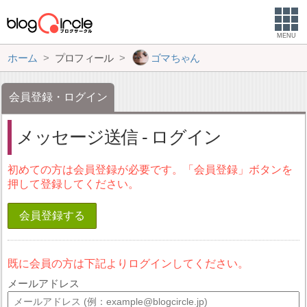
MENU
ホーム
プロフィール
ゴマちゃん
会員登録・ログイン
メッセージ送信 - ログイン
初めての方は会員登録が必要です。「会員登録」ボタンを
押して登録してください。
会員登録する
既に会員の方は下記よりログインしてください。
メールアドレス