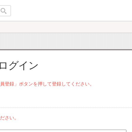
 ログイン
会員登録」ボタンを押して登録してください。
ください。