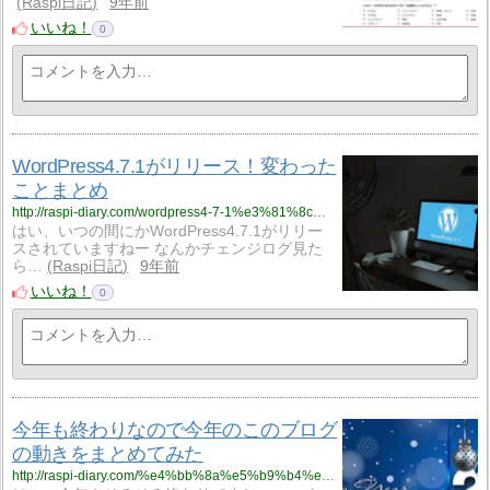
Raspi日記
9年前
いいね！
0
WordPress4.7.1がリリース！変わった
ことまとめ
http://raspi-diary.com/wordpress4-7-1%e3%81%8c%e3%83%aa%e3%83%aa%e3%83%bc%e3%82%b9%ef%bc%81%e5%a4%89%e3%82%8f%e3%81%a3%e3%81%9f%e3%81%93%e3%81%a8%e3%81%be%e3%81%a8%e3%82%81/
はい、いつの間にかWordPress4.7.1がリリー
スされていますねー なんかチェンジログ見た
ら…
Raspi日記
9年前
いいね！
0
今年も終わりなので今年のこのブログ
の動きをまとめてみた
http://raspi-diary.com/%e4%bb%8a%e5%b9%b4%e3%82%82%e7%b5%82%e3%82%8f%e3%82%8a%e3%81%aa%e3%81%ae%e3%81%a7%e4%bb%8a%e5%b9%b4%e3%81%ae%e3%81%93%e3%81%ae%e3%83%96%e3%83%ad%e3%82%b0%e3%81%ae%e5%8b%95%e3%81%8d%e3%82%92%e3%81%be/