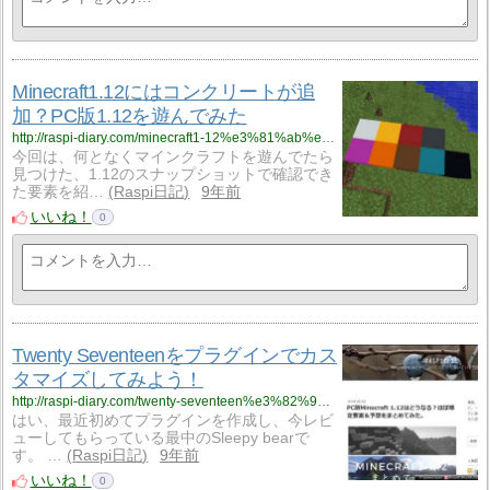
Minecraft1.12にはコンクリートが追
加？PC版1.12を遊んでみた
http://raspi-diary.com/minecraft1-12%e3%81%ab%e3%81%af%e3%82%b3%e3%83%b3%e3%82%af%e3%83%aa%e3%83%bc%e3%83%88%e3%81%8c%e8%bf%bd%e5%8a%a0%ef%bc%9f1-12%e3%82%92%e9%81%8a%e3%82%93%e3%81%a7%e3%81%bf%e3%81%9f/
今回は、何となくマインクラフトを遊んでたら
見つけた、1.12のスナップショットで確認でき
た要素を紹…
Raspi日記
9年前
いいね！
0
Twenty Seventeenをプラグインでカス
タマイズしてみよう！
http://raspi-diary.com/twenty-seventeen%e3%82%92%e3%83%97%e3%83%a9%e3%82%b0%e3%82%a4%e3%83%b3%e3%81%a7%e3%82%ab%e3%82%b9%e3%82%bf%e3%83%9e%e3%82%a4%e3%82%ba%e3%81%97%e3%81%a6%e3%81%bf%e3%82%88%e3%81%86%ef%bc%81/
はい、最近初めてプラグインを作成し、今レビ
ューしてもらっている最中のSleepy bearで
す。 …
Raspi日記
9年前
いいね！
0