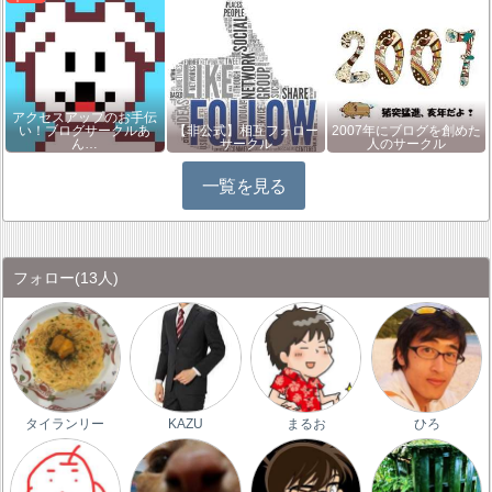
アクセスアップのお手伝
い！ブログサークルあ
【非公式】相互フォロー
2007年にブログを創めた
ん…
サークル
人のサークル
一覧を見る
フォロー
(13人)
タイランリー
KAZU
まるお
ひろ