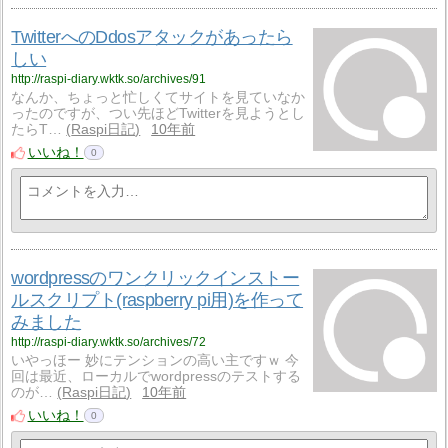
TwitterへのDdosアタックがあったら
しい
http://raspi-diary.wktk.so/archives/91
なんか、ちょっと忙しくてサイトを見ていなか
ったのですが、つい先ほどTwitterを見ようとし
たらT…
Raspi日記
10年前
いいね！
0
wordpressのワンクリックインストー
ルスクリプト(raspberry pi用)を作って
みました
http://raspi-diary.wktk.so/archives/72
いやっほー 妙にテンションの高い主ですｗ 今
回は最近、ローカルでwordpressのテストする
のが…
Raspi日記
10年前
いいね！
0