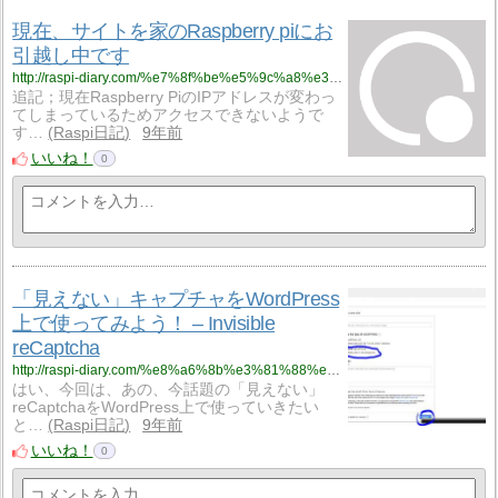
現在、サイトを家のRaspberry piにお
引越し中です
http://raspi-diary.com/%e7%8f%be%e5%9c%a8%e3%80%81%e3%82%b5%e3%82%a4%e3%83%88%e3%82%92%e5%ae%b6%e3%81%aeraspberry-pi%e3%81%ab%e3%81%8a%e5%bc%95%e8%b6%8a%e3%81%97%e4%b8%ad%e3%81%a7%e3%81%99/
追記；現在Raspberry PiのIPアドレスが変わっ
てしまっているためアクセスできないようで
す…
Raspi日記
9年前
いいね！
0
「見えない」キャプチャをWordPress
上で使ってみよう！ – Invisible
reCaptcha
http://raspi-diary.com/%e8%a6%8b%e3%81%88%e3%81%aa%e3%81%84recaptcha%e3%82%92wordpress%e4%b8%8a%e3%81%a7%e4%bd%bf%e3%81%a3%e3%81%a6%e3%81%bf%e3%82%88%e3%81%86%ef%bc%81/
はい、今回は、あの、今話題の「見えない」
reCaptchaをWordPress上で使っていきたい
と…
Raspi日記
9年前
いいね！
0