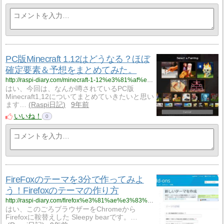
PC版Minecraft 1.12はどうなる？ほぼ
確定要素＆予想をまとめてみた。
http://raspi-diary.com/minecraft-1-12%e3%81%af%e3%81%a9%e3%81%86%e3%81%aa%e3%82%8b%ef%bc%9f%e3%81%bb%e3%81%bc%e7%a2%ba%e5%ae%9a%e8%a6%81%e7%b4%a0%ef%bc%86%e4%ba%88%e6%83%b3%e3%82%92%e3%81%be%e3%81%a8%e3%82%81%e3%81%a6/
はい、今回は、なんか噂されているPC版
Minecraft1,12についてまとめていきたいと思い
ます…
Raspi日記
9年前
いいね！
0
FireFoxのテーマを3分で作ってみよ
う！Firefoxのテーマの作り方
http://raspi-diary.com/firefox%e3%81%ae%e3%83%86%e3%83%bc%e3%83%9e%e3%82%923%e5%88%86%e3%81%a7%e4%bd%9c%e3%81%a3%e3%81%a6%e3%81%bf%e3%82%88%e3%81%86%ef%bc%81firefox%e3%81%ae%e3%83%86%e3%83%bc%e3%83%9e%e3%81%ae%e4%bd%9c/
はい、このごろブラウザーをChromeから
Firefoxに鞍替えした Sleepy bearです。…