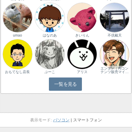
umao
はなのあ
きいりん
不倶戴天
エンタメ｜AIコン
おもてなし店長
ぷーこ
アリス
テンツ販売マイ…
一覧を見る
パソコン
スマートフォン