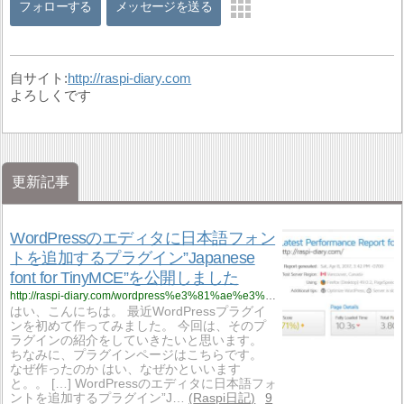
フォローする
メッセージを送る
自サイト:
http://raspi-diary.com
よろしくです
更新記事
WordPressのエディタに日本語フォン
トを追加するプラグイン”Japanese
font for TinyMCE”を公開しました
http://raspi-diary.com/wordpress%e3%81%ae%e3%82%a8%e3%83%87%e3%82%a3%e3%82%bf%e3%81%ab%e6%97%a5%e6%9c%ac%e8%aa%9e%e3%83%95%e3%82%a9%e3%83%b3%e3%83%88%e3%82%92%e8%bf%bd%e5%8a%a0%e3%81%99%e3%82%8b%e3%83%97%e3%83%a9%e3%82%b0/
はい、こんにちは。 最近WordPressプラグイ
ンを初めて作ってみました。 今回は、そのプ
ラグインの紹介をしていきたいと思います。
ちなみに、プラグインページはこちらです。
なぜ作ったのか はい、なぜかといいます
と。。 […] WordPressのエディタに日本語フォ
ントを追加するプラグイン”J…
Raspi日記
9