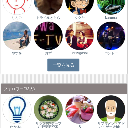
りんご
トラベルとらら
タクヤ
karuma
やすを
おず
Mr higashi
バントー
一覧を見る
フォロワー
(33人)
サラダ男?チープ
サプリメントアド
わかるに
な野菜研究家
S
バイザー＠hir…