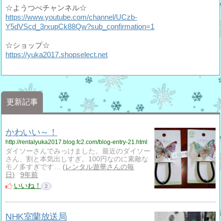
☆ようつべチャンネル☆
https://www.youtube.com/channel/UCzb-
Y5dVScd_3rxupCk88Qw?sub_confirmation=1
☆ショップ☆
https://yuka2017.shopselect.net
更新記事
かわいい～！
http://rentalyuka2017.blog.fc2.com/blog-entry-21.html
ダイソーさんでみっけました。最近のダイソー
さん、割と本気出しすぎ。100円なのに素敵な
モノ多すぎです…
レンタル遊華さんの毎
日
9年前
いいね！
2
NHK室蘭放送局