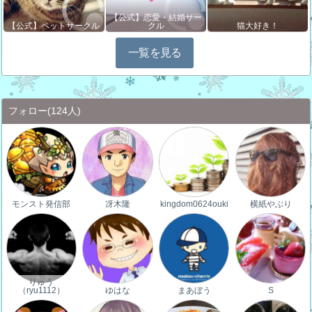
【公式】恋愛・結婚サー
【公式】ペットサークル
クル
猫大好き！
一覧を見る
フォロー
(124人)
モンスト発信部
冴木隆
kingdom0624ouki
横紙やぶり
りゅう
（ryu1112）
ゆはな
まあぼう
S