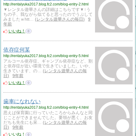
http://rentalyuka2017.blog.fc2.com/blog-entry-2.html
▼レンタル遊華さんの詳細はこちらです▼↑う
ちの子、我ながら似てると思ったのでうぷして
みましたｗhtt…
レンタル遊華さんの毎日
9
年前
いいね！
0
依存症何某
http://rentalyuka2017.blog.fc2.com/blog-entry-5.html
アルコール依存症、ギャンブル依存症など、割
と依存症が近い環境で生きていました。いや、
生きています、の…
レンタル遊華さんの毎
日
9年前
いいね！
0
歯車になれない
http://rentalyuka2017.blog.fc2.com/blog-entry-4.html
思えば保育園に行っていたころからみんなと同
じことができませんでした。要領が悪く、お友
だちも先生にも呆…
レンタル遊華さんの毎
日
9年前
いいね！
0