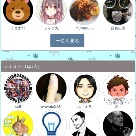
くま太郎
ライブ丸
murder666
自画自讃
一覧を見る
フォロワー
(127人)
しるべ@元ブラッ
ク企業出身で２
colt
oyayubiSAN
ふじまる
児…