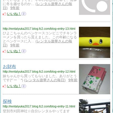
に冬を越せるのか…
レンタル遊華さんの毎
日
9年前
いいね！
2
http://rentalyuka2017.blog.fc2.com/blog-entry-13.html
ひよこちゃんのペンケースコンビニでチキンラ
ーメンを買ったら貰えました。この年齢になる
とペンケースに入…
レンタル遊華さんの毎
日
9年前
いいね！
2
お財布
http://rentalyuka2017.blog.fc2.com/blog-entry-12.html
妹ちゃんから買ってもらいました。ありがとう
です(*´ー｀*)
レンタル遊華さんの毎日
9年前
いいね！
2
探検
http://rentalyuka2017.blog.fc2.com/blog-entry-11.html
登別市刈田神社☆自分レンタルやってます