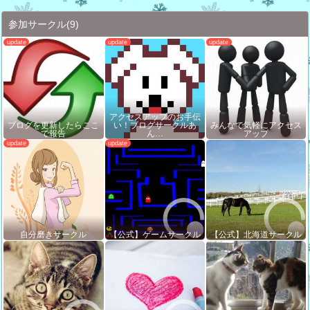
参加サークル
(9)
アクセスアップのお手伝
ブログを更新したらここ
い！ブログサークルあ
みんなで気軽にアクセス
で報告
ん…
アップ
自分磨きサークル
【公式】ゲームサークル
【公式】北海道サークル