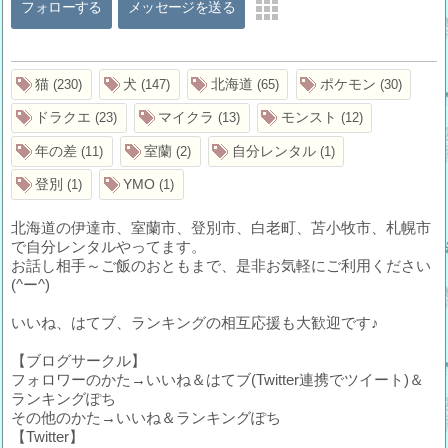
フォローする
メッセージを送る
猫
犬
北海道
ポケモン
230
147
65
30
ドラクエ
マイクラ
モンスト
23
13
12
年の差
室蘭
自分レンタル
11
2
1
登別
YMO
1
1
北海道の伊達市、室蘭市、登別市、白老町、苫小牧市、札幌市
で自分レンタルやってます。
お話し相手～ご飯のおともまで、是非お気軽にご利用ください
(^ー^)
いいね、はてブ、ランキングの相互応援も大歓迎です♪
【ブログサークル】
フォロワーのかた→いいね＆はてブ(Twitter連携でツイート)＆
ランキングぽち
その他のかた→いいね＆ランキングぽち
【Twitter】