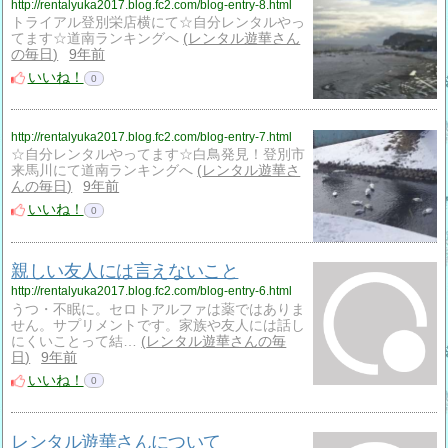
http://rentalyuka2017.blog.fc2.com/blog-entry-8.html
トライアル登別栄店横にて☆自分レンタルやっ
てます☆道南ランキングへ
レンタル遊華さん
の毎日
9年前
いいね！
0
http://rentalyuka2017.blog.fc2.com/blog-entry-7.html
☆自分レンタルやってます☆白鳥発見！登別市
来馬川にて道南ランキングへ
レンタル遊華さ
んの毎日
9年前
いいね！
0
親しい友人には言えないこと
http://rentalyuka2017.blog.fc2.com/blog-entry-6.html
うつ・不眠に。セロトアルファは薬ではありま
せん。サプリメントです。家族や友人には話し
にくいことって結…
レンタル遊華さんの毎
日
9年前
いいね！
0
レンタル遊華さんについて