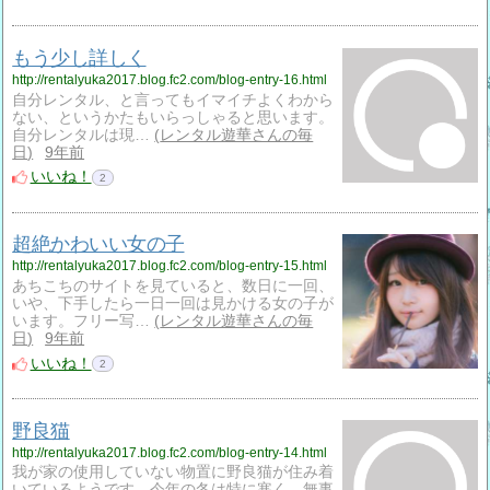
もう少し詳しく
http://rentalyuka2017.blog.fc2.com/blog-entry-16.html
自分レンタル、と言ってもイマイチよくわから
ない、というかたもいらっしゃると思います。
自分レンタルは現…
レンタル遊華さんの毎
日
9年前
いいね！
2
超絶かわいい女の子
http://rentalyuka2017.blog.fc2.com/blog-entry-15.html
あちこちのサイトを見ていると、数日に一回、
いや、下手したら一日一回は見かける女の子が
います。フリー写…
レンタル遊華さんの毎
日
9年前
いいね！
2
野良猫
http://rentalyuka2017.blog.fc2.com/blog-entry-14.html
我が家の使用していない物置に野良猫が住み着
いているようです。今年の冬は特に寒く、無事