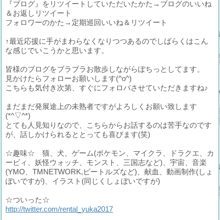
『ブログ』をリツイートしていただいたかた→ブログのいいね
＆お返しリツイート
フォロワーのかた→定期巡回いいね＆リツイート
↑最近応援に手がまわらなくなりつつあるのでしばらくはこん
な感じでいこうかと思います。
皆様のブログをブラブラお散歩しながらぽちっとしてます。
見かけたらフォローお願いします(^o^)
こちらも気付き次第、すぐにフォロバさせていただきますね♪
まだまだ発展途上の未熟者ですがよろしくお願い致します
(*^▽^*)
とても人見知りなので、こちらからお話するのは苦手なのです
が、話しかけられるととっても喜びます(笑)
☆趣味☆ 猫、犬、ゲーム(ポケモン、マイクラ、ドラクエ、カ
ービィ、妖怪ウォッチ、モンスト、三国志など)、宇宙、音楽
(YMO、TMNETWORK,ビートルズなど)、献血、動画制作(しょ
ぼいですが)、イラスト(同じくしょぼいですが)
☆ついった☆
http://twitter.com/rental_yuka2017