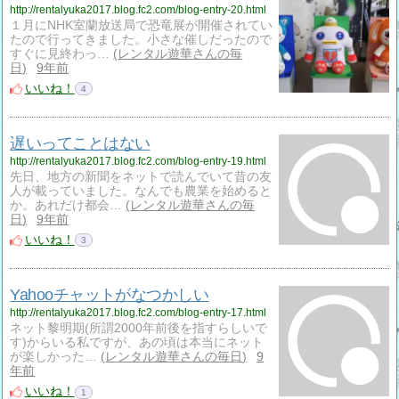
http://rentalyuka2017.blog.fc2.com/blog-entry-20.html
１月にNHK室蘭放送局で恐竜展が開催されてい
たので行ってきました。小さな催しだったので
すぐに見終わっ…
レンタル遊華さんの毎
日
9年前
いいね！
4
遅いってことはない
http://rentalyuka2017.blog.fc2.com/blog-entry-19.html
先日、地方の新聞をネットで読んでいて昔の友
人が載っていました。なんでも農業を始めると
か。あれだけ都会…
レンタル遊華さんの毎
日
9年前
いいね！
3
Yahooチャットがなつかしい
http://rentalyuka2017.blog.fc2.com/blog-entry-17.html
ネット黎明期(所謂2000年前後を指すらしいで
す)からいる私ですが、あの頃は本当にネット
が楽しかった…
レンタル遊華さんの毎日
9
年前
いいね！
1