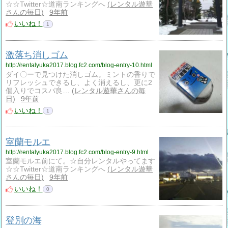
☆☆Twitter☆道南ランキングへ
レンタル遊華
さんの毎日
9年前
いいね！
1
激落ち消しゴム
http://rentalyuka2017.blog.fc2.com/blog-entry-10.html
ダイ〇ーで見つけた消しゴム。ミントの香りで
リフレッシュできるし、よく消えるし、更に2
個入りでコスパ良…
レンタル遊華さんの毎
日
9年前
いいね！
1
室蘭モルエ
http://rentalyuka2017.blog.fc2.com/blog-entry-9.html
室蘭モルエ前にて。☆自分レンタルやってます
☆☆Twitter☆道南ランキングへ
レンタル遊華
さんの毎日
9年前
いいね！
0
登別の海