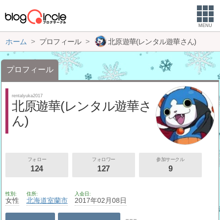
MENU
ホーム
プロフィール
北原遊華(レンタル遊華さん)
プロフィール
rentalyuka2017
北原遊華(レンタル遊華さ
ん)
フォロー
フォロワー
参加サークル
124
127
9
性別
住所
入会日
女性
北海道
室蘭市
2017年02月08日