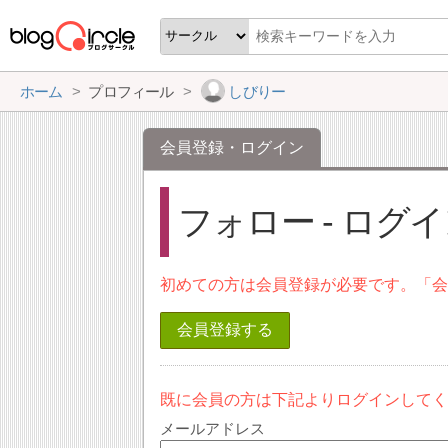
ホーム
プロフィール
しびりー
会員登録・ログイン
フォロー - ログ
初めての方は会員登録が必要です。「
会員登録する
既に会員の方は下記よりログインして
メールアドレス