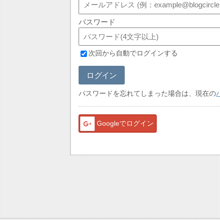
パスワード
次回から自動でログインする
ログイン
パスワードを忘れてしまった場合は、現在の
Googleでログイン