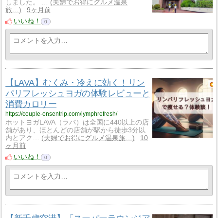
しました。 …
夫婦でお得にグルメ温泉
旅…
9ヶ月前
いいね！
0
【LAVA】むくみ・冷えに効く！リン
パリフレッシュヨガの体験レビューと
消費カロリー
https://couple-onsentrip.com/lymphrefresh/
ホットヨガLAVA（ラバ）は全国に440以上の店
舗があり、ほとんどの店舗が駅から徒歩3分以
内とアク…
夫婦でお得にグルメ温泉旅…
10
ヶ月前
いいね！
0