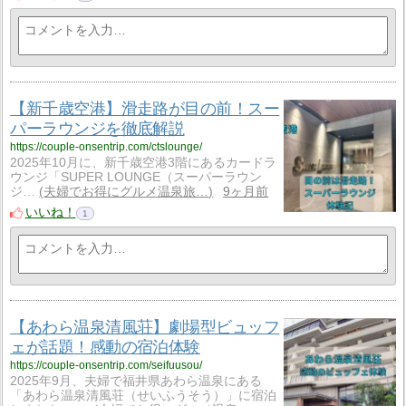
【新千歳空港】滑走路が目の前！スー
パーラウンジを徹底解説
https://couple-onsentrip.com/ctslounge/
2025年10月に、新千歳空港3階にあるカードラ
ウンジ「SUPER LOUNGE（スーパーラウン
ジ…
夫婦でお得にグルメ温泉旅…
9ヶ月前
いいね！
1
【あわら温泉清風荘】劇場型ビュッフ
ェが話題！感動の宿泊体験
https://couple-onsentrip.com/seifuusou/
2025年9月、夫婦で福井県あわら温泉にある
「あわら温泉清風荘（せいふうそう）」に宿泊