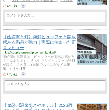
し…
夫婦でお得にグルメ温泉旅…
5ヶ月前
いいね！
0
【函館海と灯】海鮮ビュッフェと開放
感ある温泉が魅力｜実際に泊まった正
直レビュー
https://couple-onsentrip.com/umitoakari/
函館湯の川温泉は、ビュッフェが有名な宿がた
くさんあります。その中でもビュッフェの評判
が高く、目の前…
夫婦でお得にグルメ温泉
旅…
6ヶ月前
いいね！
0
【鬼怒川温泉あさやホテル】2026宿