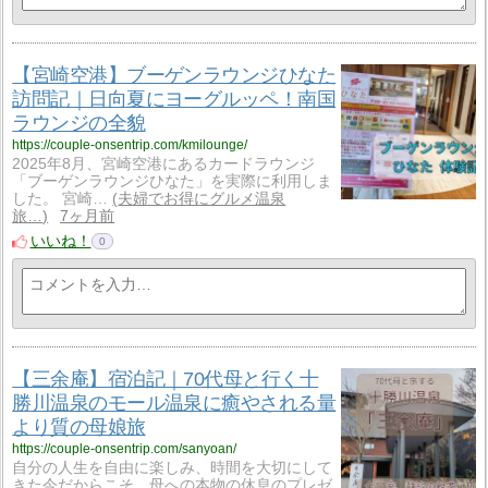
【宮崎空港】ブーゲンラウンジひなた
訪問記｜日向夏にヨーグルッペ！南国
ラウンジの全貌
https://couple-onsentrip.com/kmilounge/
2025年8月、宮崎空港にあるカードラウンジ
「ブーゲンラウンジひなた」を実際に利用しま
した。 宮崎…
夫婦でお得にグルメ温泉
旅…
7ヶ月前
いいね！
0
【三余庵】宿泊記｜70代母と行く十
勝川温泉のモール温泉に癒やされる量
より質の母娘旅
https://couple-onsentrip.com/sanyoan/
自分の人生を自由に楽しみ、時間を大切にして
きた今だからこそ、母への本物の休息のプレゼ