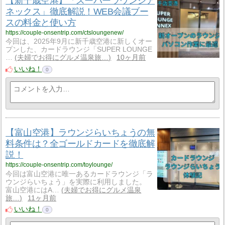
【新千歳空港】「スーパーラウンジア
ネックス」徹底解説！WEB会議ブー
スの料金と使い方
https://couple-onsentrip.com/ctsloungenew/
今回は、2025年9月に新千歳空港に新しくオー
プンした、カードラウンジ「SUPER LOUNGE
…
夫婦でお得にグルメ温泉旅…
10ヶ月前
いいね！
0
【富山空港】ラウンジらいちょうの無
料条件は？全ゴールドカードを徹底解
説！
https://couple-onsentrip.com/toylounge/
今回は富山空港に唯一あるカードラウンジ「ラ
ウンジらいちょう」を実際に利用しました。
富山空港にはA…
夫婦でお得にグルメ温泉
旅…
11ヶ月前
いいね！
0