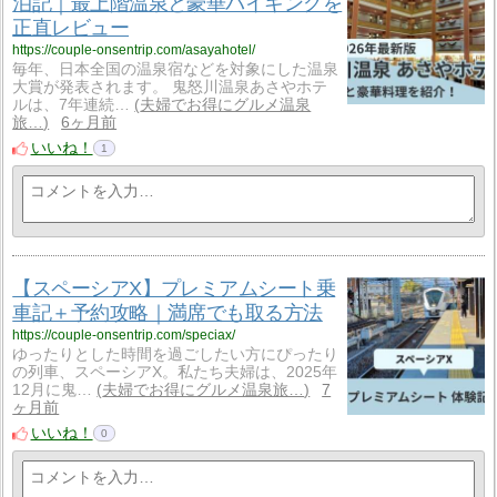
泊記｜最上階温泉と豪華バイキングを
正直レビュー
https://couple-onsentrip.com/asayahotel/
毎年、日本全国の温泉宿などを対象にした温泉
大賞が発表されます。 鬼怒川温泉あさやホテ
ルは、7年連続…
夫婦でお得にグルメ温泉
旅…
6ヶ月前
いいね！
1
【スペーシアX】プレミアムシート乗
車記＋予約攻略｜満席でも取る方法
https://couple-onsentrip.com/speciax/
ゆったりとした時間を過ごしたい方にぴったり
の列車、スペーシアX。私たち夫婦は、2025年
12月に鬼…
夫婦でお得にグルメ温泉旅…
7
ヶ月前
いいね！
0