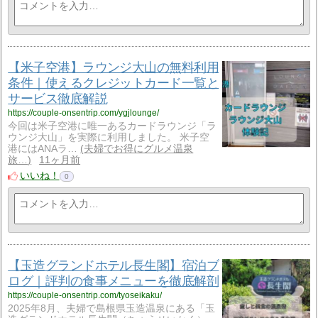
【米子空港】ラウンジ大山の無料利用
条件｜使えるクレジットカード一覧と
サービス徹底解説
https://couple-onsentrip.com/ygjlounge/
今回は米子空港に唯一あるカードラウンジ「ラ
ウンジ大山」を実際に利用しました。 米子空
港にはANAラ…
夫婦でお得にグルメ温泉
旅…
11ヶ月前
いいね！
0
【玉造グランドホテル長生閣】宿泊ブ
ログ｜評判の食事メニューを徹底解剖
https://couple-onsentrip.com/tyoseikaku/
2025年8月、夫婦で島根県玉造温泉にある「玉