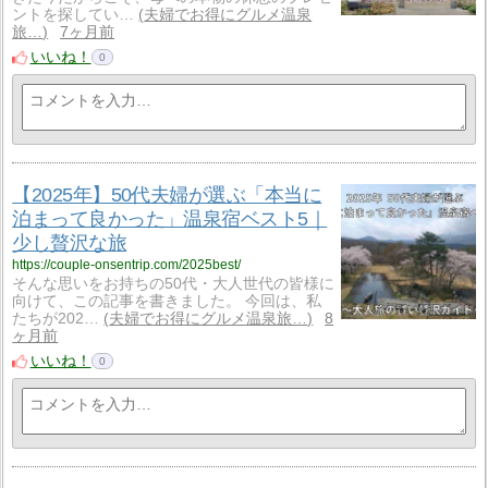
ントを探してい…
夫婦でお得にグルメ温泉
旅…
7ヶ月前
いいね！
0
【2025年】50代夫婦が選ぶ「本当に
泊まって良かった」温泉宿ベスト5｜
少し贅沢な旅
https://couple-onsentrip.com/2025best/
そんな思いをお持ちの50代・大人世代の皆様に
向けて、この記事を書きました。 今回は、私
たちが202…
夫婦でお得にグルメ温泉旅…
8
ヶ月前
いいね！
0