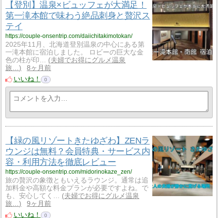
【登別】温泉×ビュッフェが大満足！
第一滝本館で味わう絶品刺身と贅沢ス
テイ
https://couple-onsentrip.com/daiichitakimotokan/
2025年11月、北海道登別温泉の中心にある第
一滝本館に宿泊しました。 ロビーの巨大な金
色の柱が印…
夫婦でお得にグルメ温泉
旅…
8ヶ月前
いいね！
0
【緑の風リゾートきたゆざわ】ZENラ
ウンジは無料？会員特典・サービス内
容・利用方法を徹底レビュー
https://couple-onsentrip.com/midorinokaze_zen/
旅の贅沢の象徴ともいえるラウンジ。通常は追
加料金や高額な料金プランが必要ですよね。で
も、安心してく…
夫婦でお得にグルメ温泉
旅…
9ヶ月前
いいね！
0