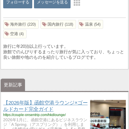
フォローする
メッセージを送る
海外旅行
国内旅行
温泉
220
118
54
空港
4
旅行に年20泊以上行っています。
旅館でのんびりするまったり旅行が気に入っており、ちょっと
良い旅館や地のものを紹介しているブログです。
更新記事
【2026年版】函館空港ラウンジ×ゴー
ルドカード完全ガイド
https://couple-onsentrip.com/hkdlounge/
2026年1月に、函館空港にあるビジネスラウン
ジ「A Spring.（アスプリング）」を利用しま