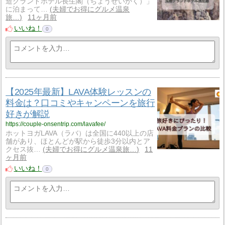
造グランドホテル長生閣（ちょうせいかく）」
に泊まって…
夫婦でお得にグルメ温泉
旅…
11ヶ月前
いいね！
0
【2025年最新】LAVA体験レッスンの
料金は？口コミやキャンペーンを旅行
好きが解説
https://couple-onsentrip.com/lavafee/
ホットヨガLAVA（ラバ）は全国に440以上の店
舗があり、ほとんどが駅から徒歩3分以内とア
クセス抜…
夫婦でお得にグルメ温泉旅…
11
ヶ月前
いいね！
0