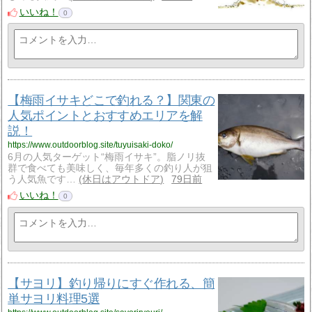
いいね！
0
【梅雨イサキどこで釣れる？】関東の
人気ポイントとおすすめエリアを解
説！
https://www.outdoorblog.site/tuyuisaki-doko/
6月の人気ターゲット“梅雨イサキ”。脂ノリ抜
群で食べても美味しく、毎年多くの釣り人が狙
う人気魚です…
休日はアウトドア
79日前
いいね！
0
【サヨリ】釣り帰りにすぐ作れる、簡
単サヨリ料理5選