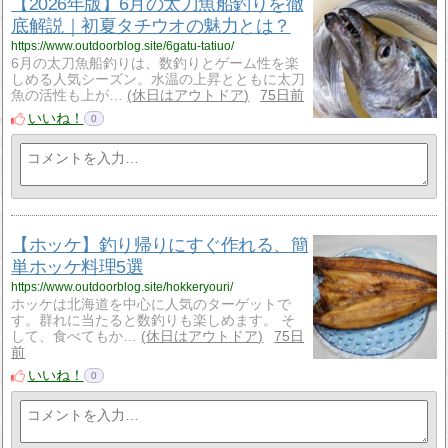
【2026年版】6月の太刀魚船釣りを徹
底解説｜初夏タチウオの魅力とは？
https://www.outdoorblog.site/6gatu-tatiuo/
6月の太刀魚船釣りは、数釣りとゲーム性を楽
しめる人気シーズン。水温の上昇とともに太刀
魚の活性も上が…
休日はアウトドア
75日前
いいね！
0
【ホッケ】釣り帰りにすぐ作れる、簡
単ホッケ料理5選
https://www.outdoorblog.site/hokkeryouri/
ホッケは北海道を中心に人気のターゲットで
す。群れに当たると数釣りも楽しめます。 そ
して、食べてもか…
休日はアウトドア
75日
前
いいね！
0