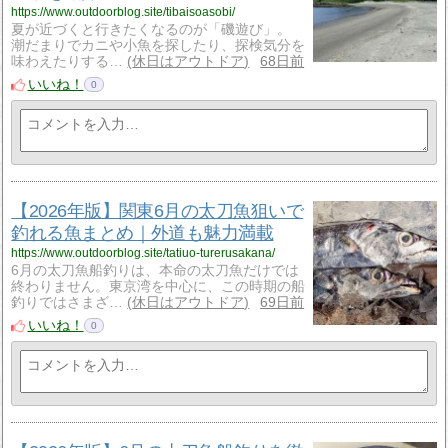
https://www.outdoorblog.site/tibaisoasobi/
夏が近づくと行きたくなるのが「磯遊び」。
潮だまりでカニや小魚を探したり、探検気分を
味わえたりする…
休日はアウトドア
68日前
いいね！
0
【2026年版】関東6月の太刀魚狙いで
釣れる魚まとめ｜外道も魅力満載
https://www.outdoorblog.site/tatiuo-turerusakana/
6月の太刀魚船釣りは、本命の太刀魚だけでは
終わりません。東京湾を中心に、この時期の船
釣りではさまざ…
休日はアウトドア
69日前
いいね！
0