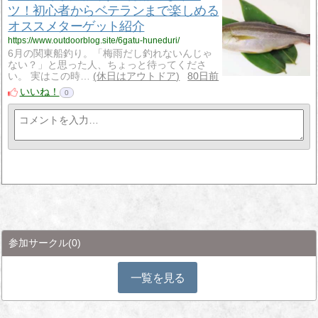
ツ！初心者からベテランまで楽しめる
オススメターゲット紹介
https://www.outdoorblog.site/6gatu-huneduri/
6月の関東船釣り。「梅雨だし釣れないんじゃ
ない？」と思った人、ちょっと待ってくださ
い。 実はこの時…
休日はアウトドア
80日前
いいね！
0
参加サークル
(0)
一覧を見る