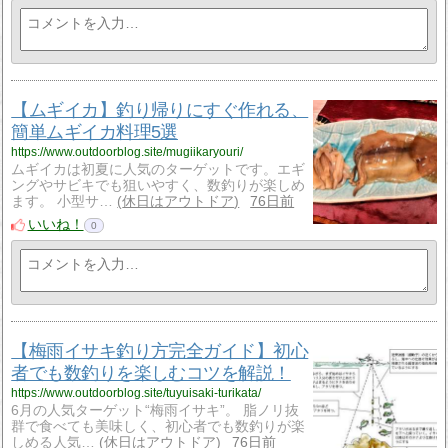
【ムギイカ】釣り帰りにすぐ作れる、
簡単ムギイカ料理5選
https://www.outdoorblog.site/mugiikaryouri/
ムギイカは初夏に人気のターゲットです。エギ
ングやサビキでも狙いやすく、数釣りが楽しめ
ます。 小型サ…
休日はアウトドア
76日前
いいね！
0
【梅雨イサキ釣り方完全ガイド】初心
者でも数釣りを楽しむコツを解説！
https://www.outdoorblog.site/tuyuisaki-turikata/
6月の人気ターゲット“梅雨イサキ”。 脂ノリ抜
群で食べても美味しく、初心者でも数釣りが楽
しめる人気…
休日はアウトドア
76日前