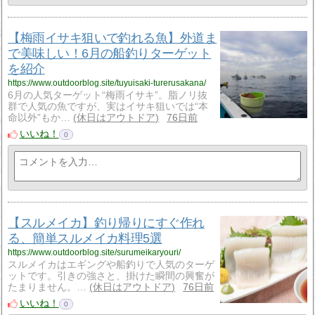
【梅雨イサキ狙いで釣れる魚】外道ま
で美味しい！6月の船釣りターゲット
を紹介
https://www.outdoorblog.site/tuyuisaki-turerusakana/
6月の人気ターゲット“梅雨イサキ”。脂ノリ抜
群で人気の魚ですが、実はイサキ狙いでは“本
命以外”もか…
休日はアウトドア
76日前
いいね！
0
【スルメイカ】釣り帰りにすぐ作れ
る、簡単スルメイカ料理5選
https://www.outdoorblog.site/surumeikaryouri/
スルメイカはエギングや船釣りで人気のターゲ
ットです。引きの強さと、掛けた瞬間の興奮が
たまりません。…
休日はアウトドア
76日前
いいね！
0