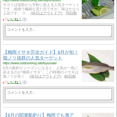
https://www.outdoorblog.site/sayoriryouri/
サヨリは堤防から手軽に狙える人気ターゲット
です。細身で繊細な見た目ですが、味はかなり
上品です。 ク…
休日はアウトドア
79日前
いいね！
0
【梅雨イサキ完全ガイド】6月が旬！
脂ノリ抜群の人気ターゲット
https://www.outdoorblog.site/tuyuisaki/
6月の船釣りシーズンになると、人気が一気に
高まるのが“梅雨イサキ”。この時期のイサキは
脂ノリが良く…
休日はアウトドア
80日前
いいね！
0
【6月の関東船釣り】梅雨でも激ア