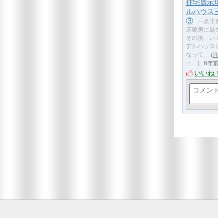
住宅展示
ルハウス
③
一条工
床暖房に魅
その後、い
デルハウス
なって…
ー…
6年
いいね