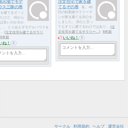
展示場でモデ
注文住宅で家を建
ウス三昧の巻
てるぞの巻
私、40
代の転勤族サラリーマ
を建てるぞ！と
ンが家を建てる決心を
たけど、何から
しました。 決心と言っ
ば良いのか分か
てもすぐに建てるわけではあり…
注
。。 とりあえずモデルハウスを
文住宅を建てるサラリー…
6年前
…
注文住宅を建てるサラリ
いいね！
6年前
0
いね！
0
サークル
利用規約
ヘルプ
運営会社