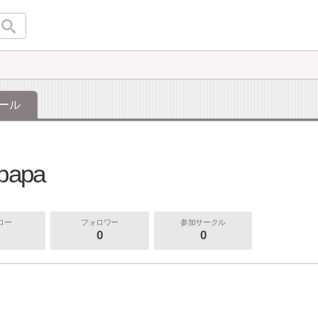
ール
opapa
ロー
フォロワー
参加サークル
0
0