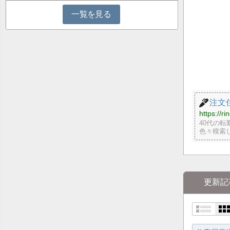
一覧を見る
注文
https://r
40代の
色々模索
更新記