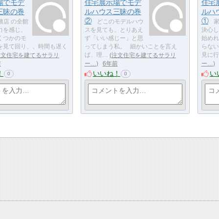
場でモデ
住宅展示場でモデ
住宅
三昧の巻
ルハウス三昧の巻
ルハ
②
①
務店 の全館
どこのモデルハウ
家
力を感じ、
スを見ても、とりあえ
決心し
くつかのモ
ず「いい感じー」と思
始めれ
を見て回り、、時間も遅く
ってしまう私。 細かいことを言え
らない
注文住宅を建てるサラリ
ば、理…
注文住宅を建てるサラリ
見に行
前
ー…
6年前
ー…
！
いいね！
い
0
0