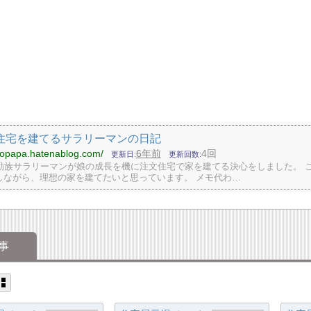
住宅を建てるサラリーマンの日記
inopapa.hatenablog.com/
6年前
4回
更新日
更新回数
転勤族サラリーマンが娘の成長を機に注文住宅で家を建てる決心をしました。 
しながら、理想の家を建てたいと思っています。 メモ代わ…
事