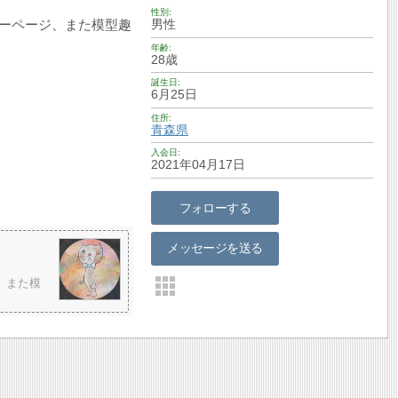
性別
リーページ、また模型趣
男性
年齢
28歳
誕生日
6月25日
住所
青森県
入会日
2021年04月17日
フォローする
メッセージを送る
、また模