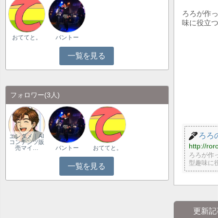
ろろが作っ
味に役立
おててと。
バントー
一覧を見る
フォロワー
(3人)
ろろ
エンタメ｜AI
コンテンツ販
http://ro
売マイ…
バントー
おててと。
ろろが作
型趣味に
一覧を見る
更新記