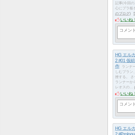
記事(今回
心にプラ板
のブログ
いいね
HG エル
2 #01 
作
ランナ
しむプラン
挫する。 
ランナーか
レオスの…
いいね
HG エル
2 #Prolo