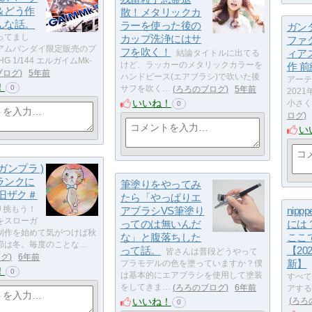
＆どう作
散！メタリックカ
んな話。
ラーを使った後の
ガン
ってまし
カップ洗浄にはサ
ファ
アムバンダイ限定販売のプ
フを吹く！
ィアス
結論タイトルに出てる
G 1/144 エルガイムMk-
けど、ラッカーのメタリックカラーを
作 前
ブログ
5年前
ハンドピース(エアブラシ)で吹いた後
アーテ
！
0
サフを吹く…
ろろのブログ
5年前
202
いいね！
小さく
0
ログ
い
ガンプラ )
ランクに
筆塗りをやってみ
 旧ザク＃
たら「やっぱりエ
り挑もう！
アブラシVS筆塗り
nip
をスローガ
ってのは無いんだ
には
制作を始めて気がつけば秋
な」と腹落ちした
ここ
節は冬。毎度のことな…
って話。
【20
皆さんは普段どうやって
ログ
6年前
新】
プラモデルの色を塗っていますか？僕
！
0
は基本的にエアブラシを使用して塗装
すべて
をしてきま…
ろろのブログ
6年前
アするサ
いいね！
ろろ
0