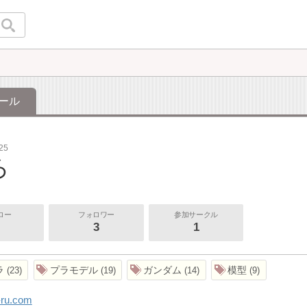
ール
625
ろ
ロー
フォロワー
参加サークル
3
1
ラ
プラモデル
ガンダム
模型
23
19
14
9
o-ru.com