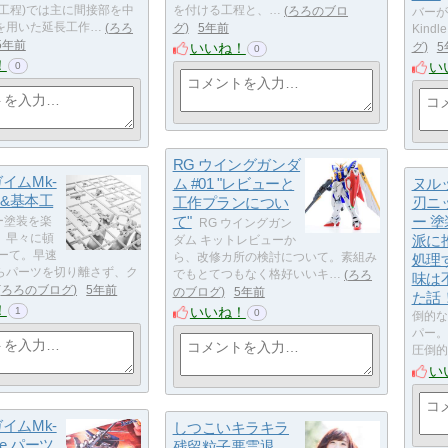
の工程)では主に間接部を中
を付ける工程と、…
ろろのブロ
バーが
を用いた延長工作…
ろろ
グ
5年前
Kindl
5年前
いいね！
グ
5
0
！
い
0
RG ウイングガンダ
ガイムMk-
ム #01 "レビューと
ヌル
仮組&基本工
工作プランについ
刃ニ
て"
ー 
ー塗装を楽
RG ウイングガン
、早々に頓
派に
ダム キットレビューか
さーて。早速
ら、改修カ所の検討について。素組み
処理
らパーツを切り離さず、ク
でもとてつもなく格好いいキ…
ろろ
味は
ろろのブログ
5年前
のブログ
5年前
た話
！
いいね！
1
0
倒的な
パー。
圧倒的
い
ガイムMk-
しつこいキラキラ
gue パーツ
残留粒子悪霊退