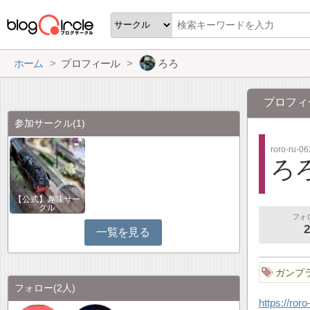
ホーム
プロフィール
ろろ
プロフィ
参加サークル
(1)
roro-ru-0
ろ
【公式】趣味サー
クル
フォ
2
一覧を見る
ガンプ
フォロー
(2人)
https://ror