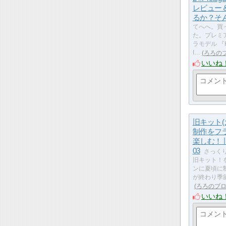
レビュー
るか？そ
てへへ。買
た。プレミ
ラモデル 『H
I…
ろろの
いいね
旧キット(
制作をフ
楽しむ！
03
さっく
旧キット！
ンに夏頃に
が終わり季
ろろのブ
いいね