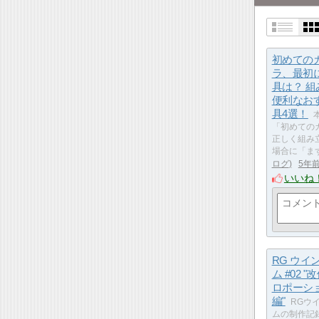
初めての
ラ、最初
具は？ 
便利なお
具4選！
「初めての
正しく組み
場合に「ま
ログ
5年
いいね
RG ウイ
ム #02 
ロポーシ
編"
RGウ
ムの制作記