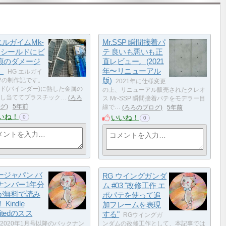
エルガイムMk-
Mr.SSP 瞬間接着パ
03 シールドにビ
テ 良いも悪いも正
痕のダメージ
直レビュー。(2021
。
年〜リニューアル
HG エルガイ
版)
-2の制作記です。
2021年に仕様変更
ド(バインダー)に熱した金属の
の上、リニューアル販売されたクレオ
し当ててプラスチック…
ろろ
ス Mr-SSP 瞬間接着パテをモデラー目
グ
5年前
線で…
ろろのブログ
5年前
いね！
いいね！
0
0
ージャパン バ
RG ウイングガンダ
ナンバー1年分
ム #03 "改修工作 エ
が無料で読み
ポパテを使って追
Kindle
加フレームを表現
mitedのスス
する"
RGウイングガ
2020年1月号以降のバックナン
ンダムの改修工作として、本記事では