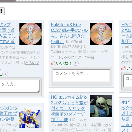
ガンプ
KuMiTe ni KiKiTe
HG 
に買う道
09/27 組み手のハル
2 #
組み立てに
キ。さんに聞きた
ーム
すすめ道
い事。
加工
KuMiTe ni
KiKiTe 09/27 23時より
ムmk
本記事では
Twitterスペースで開催！ 学生モデラ
シール
ガンプラを説明書の通りに
ー…
ろろのブログ
5年前
棒を押
立てる事をゴール」とした
のブロ
いいね！
ずこれだけ有…
ろろのブ
1
い
前
！
1
HG エルガイムMk-
ホビ
2 #02 ちょっと差が
ングガンダ
ック
付くウェザリング
"改修工作 プ
以上
塗装前のダメージ
ョン調整
放題！ 
加工。他
HG エルガ
Unli
イングガンダ
イムmk-2の制作記です。本記事ではダ
メ！
録です。本
メージ表現の手法の一つ。パーツに傷