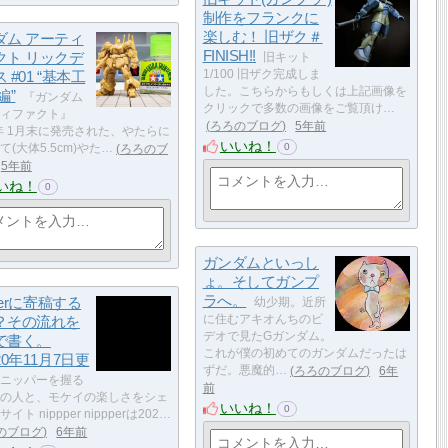
制作をフランクに
楽しむ！ 旧ザク＃
ダム アーティ
FINISH!!
クト リックデ
旧キット
 #01 “基本工
1/100 旧ザク完成しま
した。こちらからもしくは上記画像を
編”
『ガンダム
クリックで多数の画像をご覧頂け…
ィファクト』
ろろのブログ
5年前
1年 1月末に発売された、やたらに
いいね！
0
て(大体5.5cm)やた…
ろろのブ
5年前
いね！
0
ガンダムといっし
ょ。そしてガンプ
ラへ。
pperに寄稿する
幼少期。近所
？その流れを
に住むアキオんちのビ
デオで見たGガンダム。
で書く。
これが僕の初めてのガンダムだったは
20年11月7日更
ずだ。悪魔的…
ろろのブログ
6年
ニッパーを握る
前
の人と、モケイの楽しさをシェ
いいね！
0
イト nippper nippperは202…
のブログ
6年前