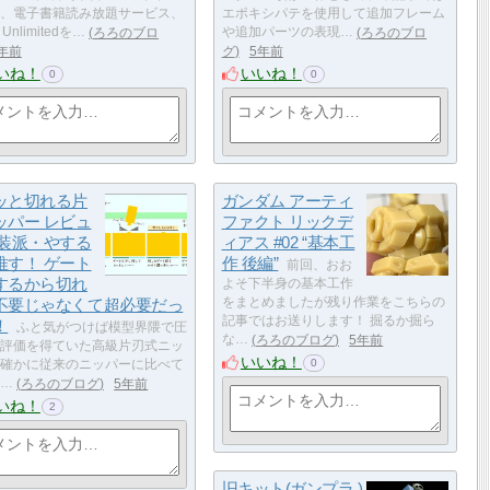
、電子書籍読み放題サービス、
エポキシパテを使用して追加フレーム
e Unlimitedを…
ろろのブロ
や追加パーツの表現…
ろろのブロ
年前
グ
5年前
いね！
いいね！
0
0
ッと切れる片
ガンダム アーティ
ッパー レビュ
ファクト リックデ
塗装派・やする
ィアス #02 “基本工
推す！ ゲート
作 後編”
前回、おお
するから切れ
よそ下半身の基本工作
不要じゃなくて超必要だっ
をまとめましたが残り作業をこちらの
記事ではお送りします！ 掘るか掘ら
！
ふと気がつけば模型界隈で圧
な…
ろろのブログ
5年前
評価を得ていた高級片刃式ニッ
いいね！
0
確かに従来のニッパーに比べて
…
ろろのブログ
5年前
いね！
2
旧キット(ガンプラ )