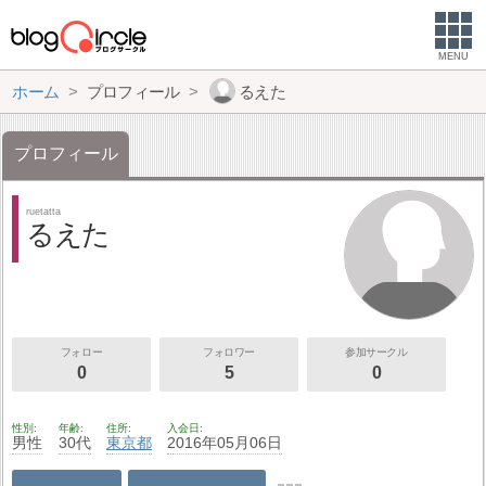
MENU
ホーム
プロフィール
るえた
プロフィール
ruetatta
るえた
フォロー
フォロワー
参加サークル
0
5
0
性別
年齢
住所
入会日
男性
30代
東京都
2016年05月06日