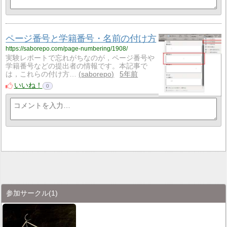
ページ番号と学籍番号・名前の付け方
https://saborepo.com/page-numbering/1908/
実験レポートで忘れがちなのが，ページ番号や
学籍番号などの提出者の情報です。本記事で
は，これらの付け方…
saborepo
5年前
いいね！
0
参加サークル
(1)