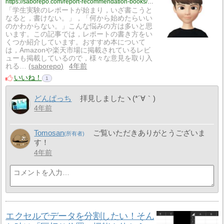
https://saborepo.com/report-recommendation-books/2482/
「学生実験のレポートが始まり，いざ書こうと
なると，書けない。」，「何から始めたらいい
のかわからない。」こんな悩みの方は多いと思
います。この記事では，レポートの書き方をい
くつか紹介しています。おすすめ本について
は，Amazonや楽天市場に掲載されているレビ
ューも掲載しているので，様々な意見を取り入
れる…
saborepo
4年前
いいね！
1
どんぱっち
拝見しましたヽ(*´∀｀)
4年前
Tomosan
ご覧いただきありがとうございま
す！
4年前
エクセルでデータを分割したい！そん