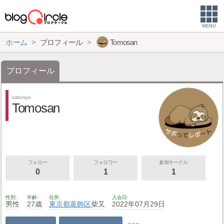
MENU
ホーム
プロフィール
Tomosan
プロフィール
saborepo
Tomosan
フォロー
フォロワー
参加サークル
0
1
1
性別
年齢
住所
入会日
男性
27歳
東京都
葛飾区
柴又
2022年07月29日