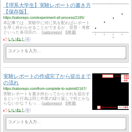
【理系大学生】実験レポートの書き方
【保存版】
https://saborepo.com/experiment-all-process/2185/
本記事では，実験中に何に気を配ればレポート
を早く終わらせることができるか，背景・考察
といった各項目の…
saborepo
5年前
いいね！
0
実験レポートの作成完了から提出まで
の流れ
https://saborepo.com/from-complete-to-submit/2167/
実験レポートを書き終わってからそれを提出す
るという行為は同じ作業の繰り返しで何とかな
らないかな？もっ…
saborepo
5年前
いいね！
0