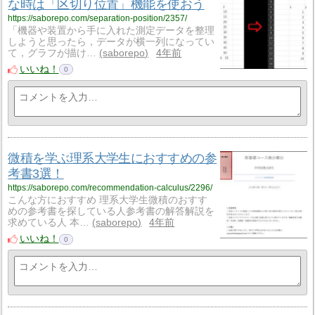
な時は「区切り位置」機能を使おう
https://saborepo.com/separation-position/2357/
「機器や装置から手に入れた測定データを整理
しようと思ったら，データが横一列になってい
て，グラフが描け…
saborepo
4年前
いいね！
0
微積を学ぶ理系大学生におすすめの参
考書3選！
https://saborepo.com/recommendation-calculus/2296/
こんな方におすすめ 理系大学生微積のおすす
めの参考書を探している人参考書の解答解説を
求めている人 本…
saborepo
4年前
いいね！
0