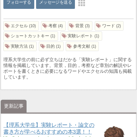
フォローする
メッセージを送る
エクセル
考察
背景
ワード
10
4
3
2
ショートカットキー
実験レポート
1
1
実験方法
目的
参考文献
1
1
1
理系大学生の前に必ず立ちはだかる「実験レポート」に関する
情報を掲載しています。背景，目的，考察など章別の解説やレ
ポートを書くときに必要になるワードやエクセルの知識も掲載
しています。
更新記事
【理系大学生】実験レポート・論文の
書き方が学べるおすすめの本3選！！