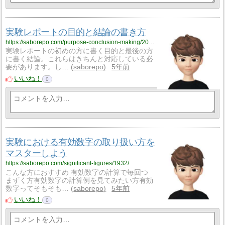
実験レポートの目的と結論の書き方
https://saborepo.com/purpose-conclusion-making/2019/
実験レポートの初めの方に書く目的と最後の方
に書く結論。これらはきちんと対応している必
要があります。し…
saborepo
5年前
いいね！
0
実験における有効数字の取り扱い方を
マスターしよう
https://saborepo.com/significant-figures/1932/
こんな方におすすめ 有効数字の計算で毎回つ
まずく方有効数字の計算例を見てみたい方有効
数字ってそもそも…
saborepo
5年前
いいね！
0