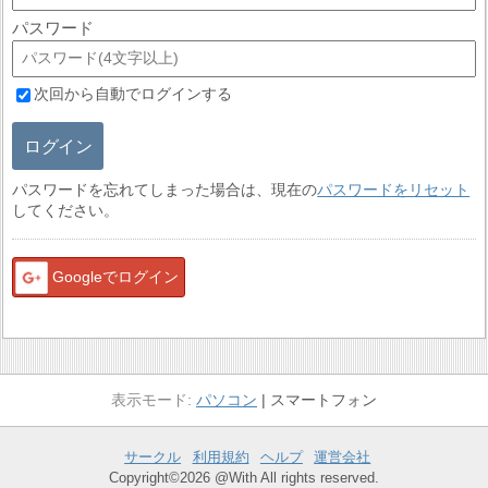
パスワード
次回から自動でログインする
ログイン
パスワードを忘れてしまった場合は、現在の
パスワードをリセット
してください。
Googleでログイン
パソコン
スマートフォン
サークル
利用規約
ヘルプ
運営会社
Copyright©2026 @With All rights reserved.