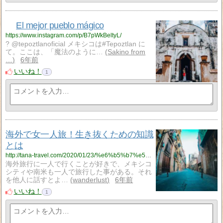
El mejor pueblo mágico
https://www.instagram.com/p/B7pWkBeltyL/
? @tepoztlanoficial メキシコは#Tepoztlan に
て。ここは、「魔法のように…
Sakino from
…
6年前
いいね！
1
海外で女一人旅！生き抜くための知識
とは
http://tana-travel.com/2020/01/23/%e6%b5%b7%e5%a4%96%e3%81%a7%e5%a5%b3%e4%b8%80%e4%ba%ba%e6%97%85%ef%bc%81%e7%94%9f%e3%81%8d%e6%8a%9c%e3%81%8f%e3%81%9f%e3%82%81%e3%81%ae%e7%9f%a5%e8%ad%98/
海外旅行に一人で行くことが好きで、メキシコ
シティや南米も一人で旅行した事がある。それ
を他人に話すとよ…
wanderlust
6年前
いいね！
1