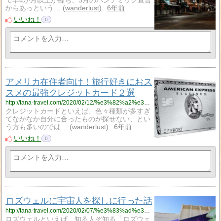
て早4か月以上が経ち、3月のパンデミック宣言
からあっという…
wanderlust
6年前
いいね！
0
アメリカ在住者向け！旅行好きにおス
スメの最強クレジットカード２選
http://tana-travel.com/2020/02/12/%e3%82%a2%e3%83%a1%e3%83%aa%e3%82%ab%e5%9c%a8%e4%bd%8f%e8%80%85%e5%90%91%e3%81%91%ef%bc%81%e6%97%85%e8%a1%8c%e5%a5%bd%e3%81%8d%e3%81%ab%e3%81%8a%e3%82%b9%e3%82%b9%e3%83%a1%e3%81%ae%e6%9c%80%e5%bc%b7/
クレジットカードといえば、色々種類が多すぎ
てなかなか自分に合ったものが探せない、とい
う方も多いのでは…
wanderlust
6年前
いいね！
0
ロズウェルに宇宙人を探しに行った話
http://tana-travel.com/2020/02/07/%e3%83%ad%e3%82%ba%e3%82%a6%e3%82%a7%e3%83%ab%e3%81%ab%e5%ae%87%e5%ae%99%e4%ba%ba%e3%82%92%e6%8e%a2%e3%81%97%e3%81%ab%e8%a1%8c%e3%81%a3%e3%81%9f%e8%a9%b1/
ロズウェルといえば、知る人ぞ知る「ロズウェ