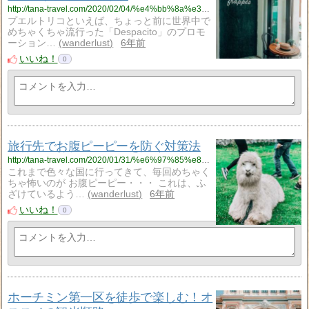
http://tana-travel.com/2020/02/04/%e4%bb%8a%e3%81%99%e3%81%90%e3%83%97%e3%82%a8%e3%83%ab%e3%83%88%e3%83%aa%e3%82%b3%e3%81%ab%e8%a1%8c%e3%81%8d%e3%81%9f%e3%81%8f%e3%81%aa%e3%82%8b%ef%bc%81%e5%a5%b3%e5%ad%90%e4%b8%80%e4%ba%ba%e6%97%85/
プエルトリコといえば、ちょっと前に世界中で
めちゃくちゃ流行った「Despacito」のプロモ
ーション…
wanderlust
6年前
いいね！
0
旅行先でお腹ピーピーを防ぐ対策法
http://tana-travel.com/2020/01/31/%e6%97%85%e8%a1%8c%e5%85%88%e3%81%a7%e3%81%8a%e8%85%b9%e3%83%94%e3%83%bc%e3%83%94%e3%83%bc%e3%82%92%e9%98%b2%e3%81%90%e5%af%be%e7%ad%96%e6%b3%95/
これまで色々な国に行ってきて、毎回めちゃく
ちゃ怖いのが お腹ピーピー・・・ これは、ふ
ざけているよう…
wanderlust
6年前
いいね！
0
ホーチミン第一区を徒歩で楽しむ！オ