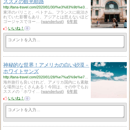
ススメの観光順路
http://tana-travel.com/2020/01/30/%e3%83%9b%e3%83%bc%e3%83%81%e3%83%9f%e3%83%b3%e7%ac%ac%e4%b8%80%e5%8c%ba%e3%82%92%e5%be%92%e6%ad%a9%e3%81%a7%e6%a5%bd%e3%81%97%e3%82%80%ef%bc%81%e3%82%aa%e3%82%b9%e3%82%b9%e3%83%a1%e3%81%ae%e8%a6%b3/
東洋のパリこと、ベトナム。フランスに統治さ
れていた影響もあり、アジアとは思えないほど
ゴージャスでヨー…
wanderlust
6年前
いいね！
0
神秘的な世界！アメリカの白い砂漠－
ホワイトサンズ
http://tana-travel.com/2020/01/28/%e7%a5%9e%e7%a7%98%e7%9a%84%e3%81%aa%e4%b8%96%e7%95%8c%ef%bc%81%e3%82%a2%e3%83%a1%e3%83%aa%e3%82%ab%e3%81%ae%e7%99%bd%e3%81%84%e7%a0%82%e6%bc%a0%ef%bc%8d%e3%83%9b%e3%83%af%e3%82%a4%e3%83%88%e3%82%b5/
海外旅行も良いけれど、アメリカ国内にも素敵
な場所はたくさんある！今回は、その中でもお
ススメの「ホワイ…
wanderlust
6年前
いいね！
0