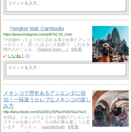
?Angkor Wat, Cambodia
https://www.instagram.com/p/B7kC3S_lcck/
??念願叶ってようやく訪れる事が出来たアンコ
ールワット。思った以上に大規模で、これを当
時の人がこんな…
Sakino from …
6年前
いいね！
0
メキシコで歴史あるアシエンダに宿
泊！一味違うセレブなメキシコの楽し
み方
http://tana-travel.com/2020/01/20/%e3%83%a1%e3%82%ad%e3%82%b7%e3%82%b3%e3%81%a7%e6%ad%b4%e5%8f%b2%e3%81%82%e3%82%8b%e3%82%a2%e3%82%b7%e3%82%a8%e3%83%b3%e3%83%80%e3%81%ab%e5%ae%bf%e6%b3%8a%ef%bc%81%e4%b8%80%e5%91%b3%e9%81%95%e3%81%86/
今回は、メキシコでようやく念願のアシエンダ
ステイが出来たので、その時の事を書こうと思
います。アシエン…
wanderlust
6年前