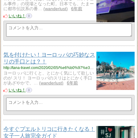
ル事件」の現場となった町。日本でも、たまー
に都市伝説系の番…
wanderlust
6年前
いいね！
0
気を付けたい！ヨーロッパの巧妙なス
リの手口とは？！
http://tana-travel.com/2020/02/05/%e6%b0%97%e3%82%92%e4%bb%98%e3%81%91%e3%81%9f%e3%81%84%ef%bc%81%e3%83%a8%e3%83%bc%e3%83%ad%e3%83%83%e3%83%91%e3%81%ae%e5%b7%a7%e5%a6%99%e3%81%aa%e3%82%b9%e3%83%aa%e3%81%ae%e6%89%8b%e5%8f%a3%e3%81%a8/
ヨーロッパに行くと、とにかく気にして欲しい
のが スリ！ ヨーロッパのスリはとにかく手口
があざやかで、…
wanderlust
6年前
いいね！
0
今すぐプエルトリコに行きたくなる！
女子一人旅完全ガイド