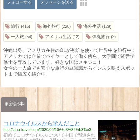
フォローする
メッセージを送る
旅行
海外旅行
海外生活
416
220
129
一人旅
アメリカ生活
弾丸旅行
54
12
2
沖縄出身、アメリカ在住のOLが有給を使って世界中を旅行中！
アメリカでは企業でバイヤーとして働く傍ら、大学院で経営学
修士を専攻しています。好きな国はメキシコ！
女性の一人旅でも安心な旅行の豆知識からインスタ映えスポッ
トまで幅広く紹介中。
更新記事
コロナウイルスから学んだこと
http://tana-travel.com/2020/05/10/%e3%82%b3%e3%83%ad%e3%83%8a%e3%82%a6%e3%82%a4%e3%83%ab%e3%82%b9%e3%81%8b%e3%82%89%e5%ad%a6%e3%82%93%e3%81%a0%e3%81%93%e3%81%a8/
初めてコロナウイルスについて中国で報道され