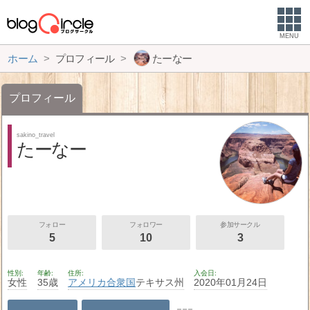
MENU
ホーム
プロフィール
たーなー
プロフィール
sakino_travel
たーなー
フォロー
フォロワー
参加サークル
5
10
3
性別
年齢
住所
入会日
女性
35歳
アメリカ合衆国
テキサス州
2020年01月24日