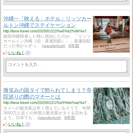
沖縄一「映える」ホテル：リッツカー
ルトン沖縄でステイケーション
http://tana-travel.com/2020/01/22/%e6%b2%96%e7%b8%84%e4%b8%80%e3%80%8c%e6%98%a0%e3%81%88%e3%82%8b%e3%80%8d%e3%83%9b%e3%83%86%e3%83%ab%ef%bc%9a%e3%83%aa%e3%83%83%e3%83%84%e3%82%ab%e3%83%bc%e3%83%ab%e3%83%88%e3%83%b3%e6%b2%96%e7%b8%84/
前回沖縄帰省した時に宿泊したのが、「リッツ
カールトン沖縄（旧：喜瀬別邸）」。喜瀬別邸
だった頃からずっ…
wanderlust
6年前
いいね！
0
微笑みの国タイで怒られてしまう？寺
院巡りの際のマナーとは
http://tana-travel.com/2020/01/21/%e5%be%ae%e7%ac%91%e3%81%bf%e3%81%ae%e5%9b%bd%e3%82%bf%e3%82%a4%e3%81%a7%e6%80%92%e3%82%89%e3%82%8c%e3%81%a6%e3%81%97%e3%81%be%e3%81%86%ef%bc%9f%e5%af%ba%e9%99%a2%e5%b7%a1%e3%82%8a%e3%81%ae%e9%9a%9b/
タイへの観光客は年々増えているそうで、年間
3500万人近くの外国人観光客がタイを訪れる
よう。日本でも…
wanderlust
6年前
いいね！
0