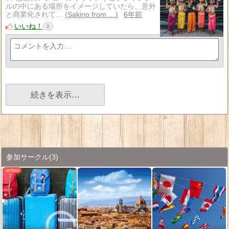
ルの中にある場所をイメージしていたら、意外
と商業化されて…
Sakino from …
6年前
いいね！
0
続きを表示…
参加サークル
(3)