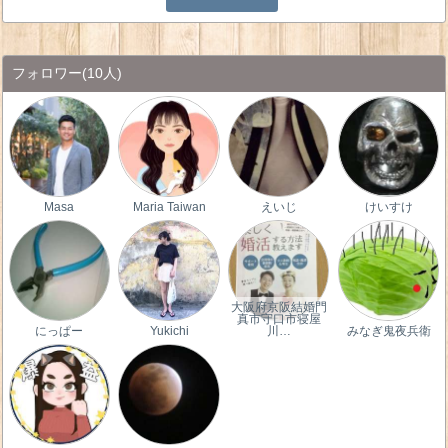
フォロワー
(10人)
Masa
Maria Taiwan
えいじ
けいすけ
大阪府京阪結婚門
真市守口市寝屋
にっぱー
Yukichi
川…
みなぎ鬼夜兵衛