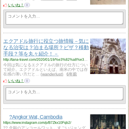
いいね！
0
エクアドル旅行に役立つ旅情報－気に
なる治安は？泊まる場所？ビザ？移動
手段？等を丸々紹介！－
http://tana-travel.com/2020/01/19/%e3%82%a8%e3%82%af%e3%82%a2%e3%83%89%e3%83%ab%e6%97%85%e8%a1%8c%e3%81%ab%e5%bd%b9%e7%ab%8b%e3%81%a4%e6%97%85%e6%83%85%e5%a0%b1%ef%bc%8d%e6%b0%97%e3%81%ab%e3%81%aa%e3%82%8b%e6%b2%bb%e5%ae%89%e3%81%af/
今回は気になるエクアドルの旅行の仕方につい
て紹介。エクアドルといえば、南米の中では存
在感の薄い方だと…
wanderlust
6年前
いいね！
0
?Angkor Wat, Cambodia
https://www.instagram.com/p/B7Zkx10Fqb2/
?? 念願のアンコールワット。すごいジャング