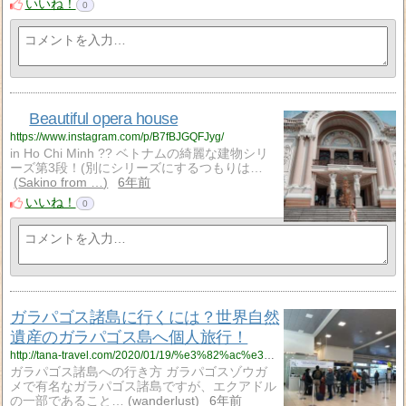
いいね！
0
Beautiful opera house
https://www.instagram.com/p/B7fBJGQFJyg/
in Ho Chi Minh ?? ベトナムの綺麗な建物シリ
ーズ第3段！(別にシリーズにするつもりは…
Sakino from …
6年前
いいね！
0
ガラパゴス諸島に行くには？世界自然
遺産のガラパゴス島へ個人旅行！
http://tana-travel.com/2020/01/19/%e3%82%ac%e3%83%a9%e3%83%91%e3%82%b4%e3%82%b9%e8%ab%b8%e5%b3%b6%e3%81%ab%e8%a1%8c%e3%81%8f%e3%81%ab%e3%81%af%ef%bc%9f%e4%b8%96%e7%95%8c%e8%87%aa%e7%84%b6%e9%81%ba%e7%94%a3%e3%81%ae%e3%82%ac%e3%83%a9/
ガラパゴス諸島への行き方 ガラパゴスゾウガ
メで有名なガラパゴス諸島ですが、エクアドル
の一部であること…
wanderlust
6年前