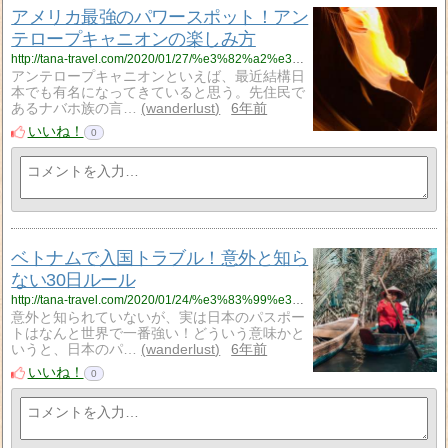
アメリカ最強のパワースポット！アン
テロープキャニオンの楽しみ方
http://tana-travel.com/2020/01/27/%e3%82%a2%e3%83%a1%e3%83%aa%e3%82%ab%e6%9c%80%e5%bc%b7%e3%81%ae%e3%83%91%e3%83%af%e3%83%bc%e3%82%b9%e3%83%9d%e3%83%83%e3%83%88%ef%bc%81%e3%82%a2%e3%83%b3%e3%83%86%e3%83%ad%e3%83%bc%e3%83%97%e3%82%ad/
アンテロープキャニオンといえば、最近結構日
本でも有名になってきていると思う。先住民で
あるナバホ族の言…
wanderlust
6年前
いいね！
0
ベトナムで入国トラブル！意外と知ら
ない30日ルール
http://tana-travel.com/2020/01/24/%e3%83%99%e3%83%88%e3%83%8a%e3%83%a0%e3%81%a7%e5%85%a5%e5%9b%bd%e3%83%88%e3%83%a9%e3%83%96%e3%83%ab%ef%bc%81%e6%84%8f%e5%a4%96%e3%81%a8%e7%9f%a5%e3%82%89%e3%81%aa%e3%81%8430%e6%97%a5%e3%83%ab%e3%83%bc/
意外と知られていないが、実は日本のパスポー
トはなんと世界で一番強い！どういう意味かと
いうと、日本のパ…
wanderlust
6年前
いいね！
0