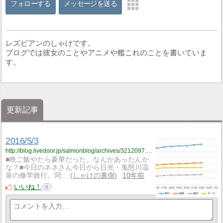
フォローする
メッセージを送る
レズビアンのしゃけです。
ブログでは彼女のことやアニメや艦これのことを書いていま
す。
更新記事
2016/5/3
http://blog.livedoor.jp/salmonblog/archives/3212097.html
■晩ご飯やたら豪華だった。なんかあったんか
な？■今日のネネさん今日から日光・鬼怒川温
泉の修学旅行。同…
しゃけの裏側
10年前
いいね！
0