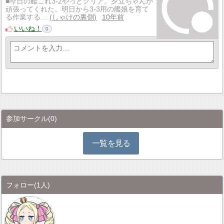
■今日の艦これ3-2やっとクリア。夕立ちゃんが
頑張ってくれた。明日から3-3用の艦娘を育て
る作業する…
しゃけの裏側
10年前
いいね！
0
参加サークル
(0)
一覧を見る
フォロー
(1人)