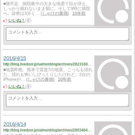
■寝不足、病院夜中の大きな地震で目が冴え、
しっかり眠れないまま朝に。そして9時に病院
へ。診察は3分く…
しゃけの裏側
10年前
いいね！
0
2016/4/15
http://blog.livedoor.jp/salmonblog/archives/2823169.html
■地震昨晩、熊本で震度7の地震。こっちも揺れ
た。揺れも怖いしびっくりしたけれど、2台の
iPhoneが…
しゃけの裏側
10年前
いいね！
0
2016/4/14
http://blog.livedoor.jp/salmonblog/archives/2803464.html