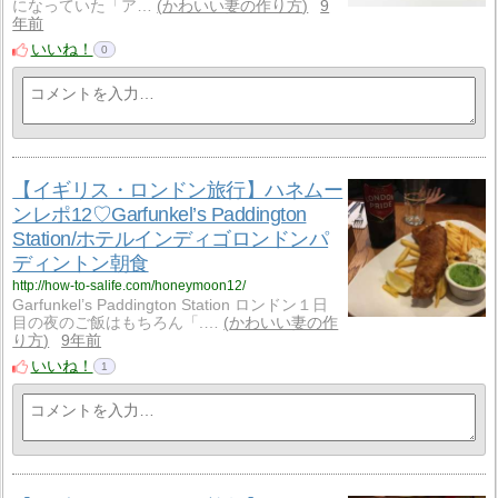
になっていた「ア…
かわいい妻の作り方
9
年前
いいね！
0
【イギリス・ロンドン旅行】ハネムー
ンレポ12♡Garfunkel’s Paddington
Station/ホテルインディゴロンドンパ
ディントン朝食
http://how-to-salife.com/honeymoon12/
Garfunkel’s Paddington Station ロンドン１日
目の夜のご飯はもちろん「.…
かわいい妻の作
り方
9年前
いいね！
1