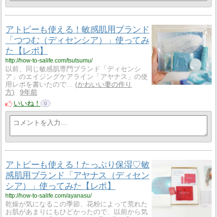
アトピーも使える！敏感肌用ブランド
「つつむ（ディセンシア）」使ってみ
た【レポ】
http://how-to-salife.com/tsutsumu/
以前、同じ敏感肌専門ブランド「ディセンシ
ア」のエイジングケアライン「アヤナス」の使
用レポを書いたので…
かわいい妻の作り
方
9年前
いいね！
0
アトピーも使える！たっぷり保湿♡敏
感肌用ブランド「アヤナス（ディセン
シア）」使ってみた【レポ】
http://how-to-salife.com/ayanasu/
乾燥が気になるこの季節、花粉によって荒れた
お肌があまりにもひどかったので、以前から気