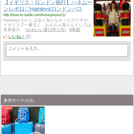
【イギリス・ロンドン旅行】ハネムー
ンレポ11♡Hamleys/ロンドンバス
http://how-to-salife.com/honeymoon11/
Hamleys わたしは全く知らなかったのですが、
イギリスで一番古く、おもちゃ屋さんとしては
世界最大…
かわいい妻の作り方
9年前
いいね！
0
参加サークル
(1)