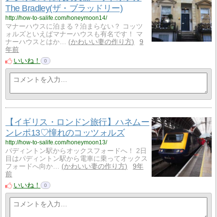
The Bradley(ザ・ブラッドリー)
http://how-to-salife.com/honeymoon14/
マナーハウスに泊まる？泊まらない？ コッツ
ォルズといえばマナーハウスも有名です！ マ
ナーハウスとはか…
かわいい妻の作り方
9
年前
いいね！
0
【イギリス・ロンドン旅行】ハネムー
ンレポ13♡憧れのコッツォルズ
http://how-to-salife.com/honeymoon13/
パディントン駅からオックスフォードへ！ 2日
目はパディントン駅から電車に乗ってオックス
フォードへ向か…
かわいい妻の作り方
9年
前
いいね！
0