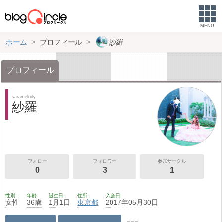
MENU
ホーム
プロフィール
紗羅
プロフィール
saramelody
紗羅
フォロー
フォロワー
参加サークル
0
3
1
性別
年齢
誕生日
住所
入会日
女性
36歳
1月1日
東京都
2017年05月30日