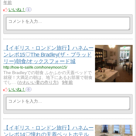
年前
いいね！
1
【イギリス・ロンドン旅行】ハネムー
ンレポ15♡The Bradley(ザ・ブラッド
リー)朝食/オックスフォード城
http://how-to-salife.com/honeymoon15/
The Bradleyでの朝食 ふかふかの天蓋ベッドで
就寝！大満足の朝は、地下にあるお部屋で朝食
でし…
かわいい妻の作り方
9年前
いいね！
0
【イギリス・ロンドン旅行】ハネムー
ンレポ14♡憧れの天蓋ベットホテル