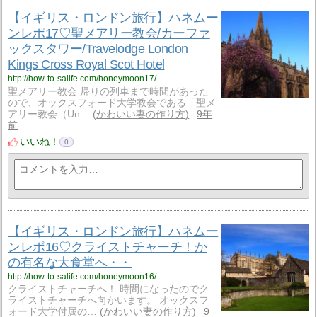
【イギリス・ロンドン旅行】ハネムー
ンレポ17♡聖メアリー教会/カーファ
ックスタワー/Travelodge London
Kings Cross Royal Scot Hotel
http://how-to-salife.com/honeymoon17/
聖メアリー教会 帰りの列車まで時間があった
ので、オックスフォード大学教会である「聖メ
アリー教会（Un…
かわいい妻の作り方
9年
前
いいね！
0
【イギリス・ロンドン旅行】ハネムー
ンレポ16♡クライストチャーチ！か
の有名な大食堂へ・・
http://how-to-salife.com/honeymoon16/
クライストチャーチへ！ 時間になったのでク
ライストチャーチへ向かいます。 オックスフ
ォード大学付属の…
かわいい妻の作り方
9