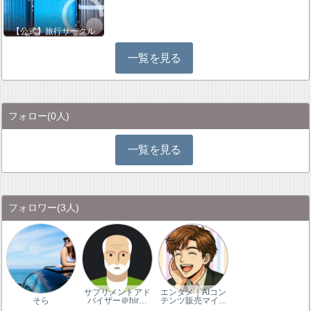
【公式】旅行サークル
一覧を見る
フォロー
(0人)
一覧を見る
フォロワー
(3人)
サプリメントアド
エンタメ｜AIコン
そら
バイザー＠hir…
テンツ販売マイ…