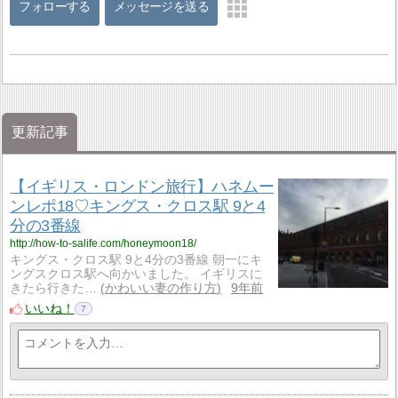
フォローする
メッセージを送る
更新記事
【イギリス・ロンドン旅行】ハネムー
ンレポ18♡キングス・クロス駅 9と4
分の3番線
http://how-to-salife.com/honeymoon18/
キングス・クロス駅 9と4分の3番線 朝一にキ
ングスクロス駅へ向かいました。 イギリスに
きたら行きた…
かわいい妻の作り方
9年前
いいね！
7