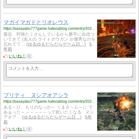
マガイマガドとリオレウス
https://sasayabu777game.hatenablog.com/entry/2021/05/17/170000
最近、狩猟たくさんしているから勝手に自信つ
いてきて (友人の ライトボウガン が優秀なのを
忘れてて…
ゆるゆるだらだらゲーム日…
5
年前
いいね！
0
プリティ ヌシアオアシラ
https://sasayabu777game.hatenablog.com/entry/2021/05/16/170000
ある～ひ、もりのなっか～ くまさ～ん～に で
あぁった～～～～～～って歌いたくなる ヌシ
アオア…
ゆるゆるだらだらゲーム日…
5年
前
いいね！
0