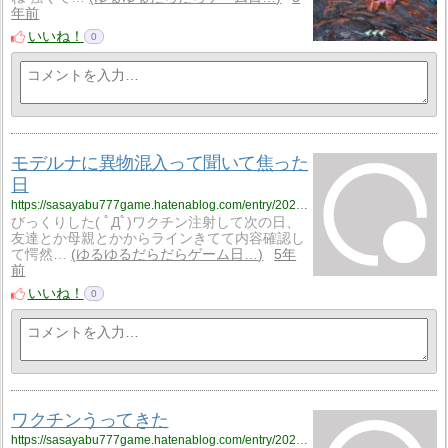
年前
いいね！
0
モデルナに異物混入って聞いて焦った
日
https://sasayabu777game.hatenablog.com/entry/2021/08/28/224511
びっくりした( ﾟДﾟ)ワクチン注射して次の日、
友達とか母親とかからラインきてて内容確認し
て愕然…
ゆるゆるだらだらゲーム日…
5年
前
いいね！
0
ワクチンうってきた
https://sasayabu777game.hatenablog.com/entry/2021/08/25/203124