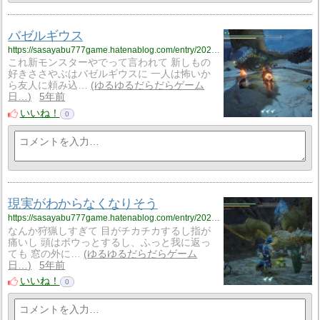
バゼルギウス
https://sasayabu777game.hatenablog.com/entry/2021/05/19/170000
これ新モンスターやでって言われて 新しもの
好きささやぶはバゼルギウスに 一人は怖いか
ら友人に頼み込…
ゆるゆるだらだらゲーム
日…
5年前
いいね！
0
現実がわからなくなりそう
https://sasayabu777game.hatenablog.com/entry/2021/05/18/170000
なんか狩猟しすぎて 目がチカチカするし指が
痛いし 頭はボウっとするし、ふっと我に返っ
ても 窓の外に…
ゆるゆるだらだらゲーム
日…
5年前
いいね！
0