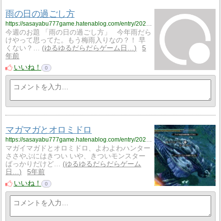
雨の日の過ごし方
https://sasayabu777game.hatenablog.com/entry/2021/05/24/130958
今週のお題 「雨の日の過ごし方」 今年雨だら
けやって思ってた。もう梅雨入りなの？！ 早
くない？…
ゆるゆるだらだらゲーム日…
5
年前
いいね！
0
マガマガとオロミドロ
https://sasayabu777game.hatenablog.com/entry/2021/05/20/170000
マガイマガドとオロミドロ、よわよわハンター
ささやぶにはきつい いや、きついモンスター
ばっかりだけど…
ゆるゆるだらだらゲーム
日…
5年前
いいね！
0