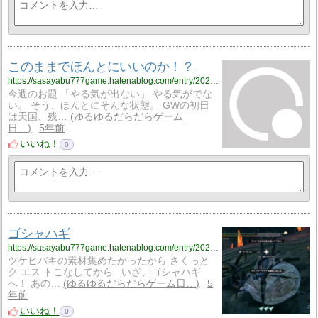
このままでほんとにいいのか！？
https://sasayabu777game.hatenablog.com/entry/2021/05/16/030935
今週のお題 「やる気が出ない」 やる気がでな
い。 そう、ほんとにそんな状態。 GWの初日
は天国、残…
ゆるゆるだらだらゲーム
日…
5年前
いいね！
0
ゴシャハギ
https://sasayabu777game.hatenablog.com/entry/2021/05/15/170000
ツケヒバキの素材集めたかったから さくっと
ク エス トこなしてから いざ、ゴシャハギ
へ！ あの…
ゆるゆるだらだらゲーム日…
5
年前
いいね！
0