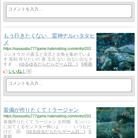
もう行きたくない 雷神ナルハタタヒ
メ
https://sasayabu777game.hatenablog.com/entry/2021/05/14/170000
ジンオウガ の蒼玉と尖爪と尖角を集めていま
す 双剣 作りたいの 蒼 玉出 ない 出ない出なさ
すぎ …
ゆるゆるだらだらゲーム日…
5年前
いいね！
0
装備が作りたくて！ラージャン
https://sasayabu777game.hatenablog.com/entry/2021/05/09/212533
装備作りたくて ラージャン を狩猟 モンハン
に出てくるモンスター怖いよ・・・ いつもだ
けど、回…
ゆるゆるだらだらゲーム日…
5
年前