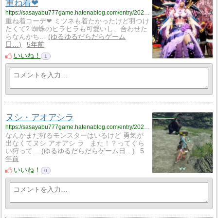
重ね着❤
https://sasayabu777game.hatenablog.com/entry/2021/05/28/002439
重ね着コーデ❤ ミツネも着たかったけど羽つけ
たくて? 蜘蛛のヒラヒラも可愛いし、合わせた
らなんかち…
ゆるゆるだらだらゲーム
日…
5年前
いいね！
1
ヌシ・アオアシラ
https://sasayabu777game.hatenablog.com/entry/2021/05/27/231716
なんかまだ狩るモンスターはいるけど 勇気が
出なくてヌシ アオアシ ラ また！？ってぐら
い狩って…
ゆるゆるだらだらゲーム日…
5
年前
いいね！
0