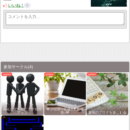
いいね！
0
参加サークル
(4)
みんなで気軽にアクセス
💙ブロガー応援&更新報
アップ
告♪💙
趣味のブログを楽しむ会