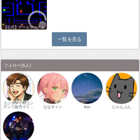
【公式】ゲームサークル
一覧を見る
フォロー
(5人)
エンタメ｜AIコン
テンツ販売マイ…
ななギャン
kou
にゃんぷん