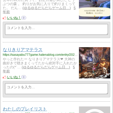
ぶつの森 。 釣りがお気に入りで釣りまくって
た。 だん…
ゆるゆるだらだらゲーム日…
5
年前
いいね！
0
なりきりアマテラス
https://sasayabu777game.hatenablog.com/entry/2021/08/20/225927
やっと作れたー なりきりアマテラス❤ 大神の
曲好きで聴きまくってたから絶対手に入れたか
ったの(*´…
ゆるゆるだらだらゲーム日…
5
年前
いいね！
0
わたしのプレイリスト