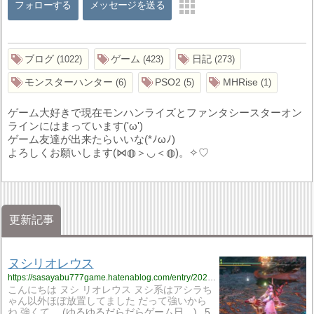
フォローする
メッセージを送る
ブログ
ゲーム
日記
1022
423
273
モンスターハンター
PSO2
MHRise
6
5
1
ゲーム大好きで現在モンハンライズとファンタシースターオン
ラインにはまっています('ω')
ゲーム友達が出来たらいいな(*ﾉωﾉ)
よろしくお願いします(⋈◍＞◡＜◍)。✧♡
更新記事
ヌシリオレウス
https://sasayabu777game.hatenablog.com/entry/2021/09/02/202728
こんにちは ヌシ リオレウス ヌシ系はアシラち
ゃん以外ほぼ放置してました だって強いから
ね 強くて…
ゆるゆるだらだらゲーム日…
5