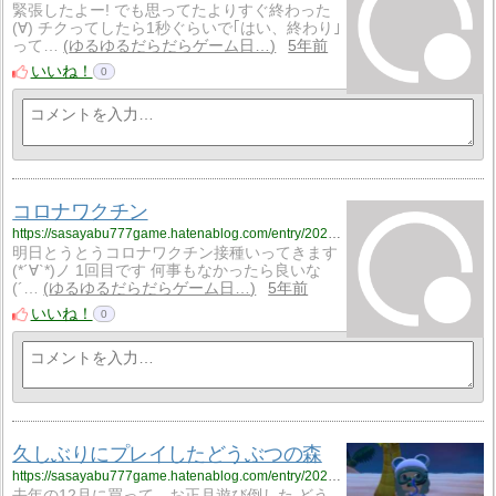
緊張したよー! でも思ってたよりすぐ終わった
(∀) チクってしたら1秒ぐらいで｢はい、終わり｣
って…
ゆるゆるだらだらゲーム日…
5年前
いいね！
0
コロナワクチン
https://sasayabu777game.hatenablog.com/entry/2021/08/24/230924
明日とうとうコロナワクチン接種いってきます
(*´∀`*)ノ 1回目です 何事もなかったら良いな
(´…
ゆるゆるだらだらゲーム日…
5年前
いいね！
0
久しぶりにプレイしたどうぶつの森
https://sasayabu777game.hatenablog.com/entry/2021/08/22/002606
去年の12月に買って、お正月遊び倒した どう