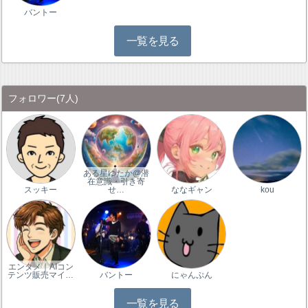
バントー
一覧を見る
フォロワー
(7人)
ある星ゆたか@潜
在意識・引き寄
スッキー
せ…
ななギャン
kou
エンタメ｜AIコン
テンツ販売マイ…
バントー
にゃんぷん
一覧を見る