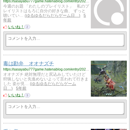
https://sasayabu777game.hatenablog.com/entry/2021/05/29/203846
今週のお題 「わたしのプレイリスト」 私のプ
レイリストはもろに自分の好きな曲、 ずっと
聴いてい…
ゆるゆるだらだらゲーム日…
5
年前
いいね！
2
毒は勘弁 オオナズチ
https://sasayabu777game.hatenablog.com/entry/2021/05/29/170000
オオナズチ 絶対無理だと尻込みしていたけど
狩猟しないと先進めないよって言われて行きま
した 姿が見…
ゆるゆるだらだらゲーム
日…
5年前
いいね！
3