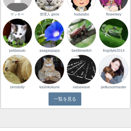
マッキー
管理人 gene
hadalabo
flowerkey
petdaisuki
asagaopapa
beetleswitch
frogstyle2014
zerodolly
kashikokune
valuewave
petkusurimaster
一覧を見る