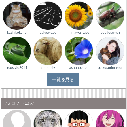
kashikokune
valuewave
himawaritype
beetleswitch
frogstyle2014
zerodolly
asagaopapa
petkusurimaster
一覧を見る
フォロワー
(13人)