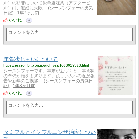
ル）の功罪について緊急避妊薬（アフターピ
ル）は、避妊に失敗…
シーズンフォーの男気
日記
1年7ヶ月前
いいね！
0
年賀状じまいについて
https://seasonfor.blog.jp/archives/1083019323.html
シーズンフォーです。年末が近づくと、年賀状
の準備が頭をよぎります。親しい人への近況報
告や新年のご挨拶…
シーズンフォーの男気日
記
1年8ヶ月前
いいね！
0
タミフルとインフルエンザ治療につい