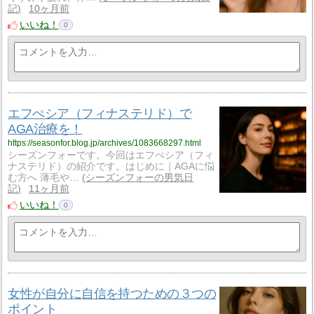
記
10ヶ月前
いいね！
0
エフぺシア（フィナステリド）で
AGA治療を！
https://seasonfor.blog.jp/archives/1083668297.html
シーズンフォーです。今回はエフぺシア（フィ
ナステリド）の紹介です。はじめに｜AGAに悩
む方へ 薄毛や…
シーズンフォーの男気日
記
11ヶ月前
いいね！
0
女性が自分に自信を持つための３つの
ポイント