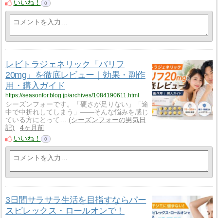
いいね！
0
レビトラジェネリック「バリフ
20mg」を徹底レビュー｜効果・副作
用・購入ガイド
https://seasonfor.blog.jp/archives/1084190611.html
シーズンフォーです。「硬さが足りない」「途
中で中折れしてしまう」――そんな悩みを感じ
ている方にとって…
シーズンフォーの男気日
記
4ヶ月前
いいね！
0
3日間サラサラ生活を目指すならパー
スピレックス・ロールオンで！