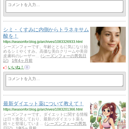
シミ・くすみに内側からトラネキサム
酸を！
https://seasonfor.blog.jp/archives/1083326933.html
シーズンフォーです。年齢とともに気になり始
めるシミやくすみ。高価な美白クリームや美容
皮膚科のレーザー…
シーズンフォーの男気日
記
1年4ヶ月前
いいね！
0
最新ダイエット薬について教えて！
https://seasonfor.blog.jp/archives/1083201366.html
シーズンフォーです。ダイエットに関する情報
は日々進化しており、最新のダイエット薬も
続々と登場していま…
シーズンフォーの男気
日記
1年5ヶ月前