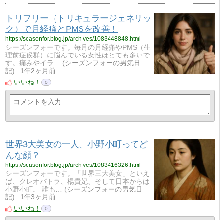
トリフリー（トリキュラージェネリッ
ク）で月経痛とPMSを改善！
https://seasonfor.blog.jp/archives/1083448848.html
シーズンフォーです。毎月の月経痛やPMS（生
理前症候群）に悩んでいる女性はとても多いで
す。痛みやイラ…
シーズンフォーの男気日
記
1年2ヶ月前
いいね！
0
世界3大美女の一人、小野小町ってど
んな顔？
https://seasonfor.blog.jp/archives/1083416326.html
シーズンフォーです。「世界三大美女」といえ
ば、クレオパトラ、楊貴妃、そして日本からは
小野小町。 誰も…
シーズンフォーの男気日
記
1年3ヶ月前
いいね！
0