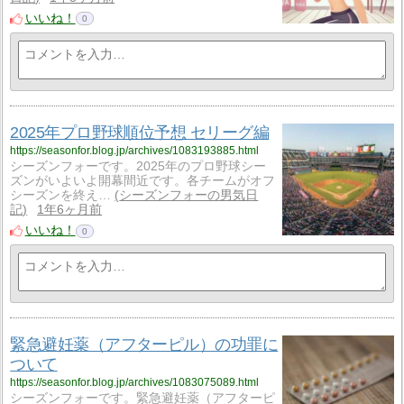
いいね！
0
2025年プロ野球順位予想 セリーグ編
https://seasonfor.blog.jp/archives/1083193885.html
シーズンフォーです。2025年のプロ野球シー
ズンがいよいよ開幕間近です。各チームがオフ
シーズンを終え…
シーズンフォーの男気日
記
1年6ヶ月前
いいね！
0
緊急避妊薬（アフターピル）の功罪に
ついて
https://seasonfor.blog.jp/archives/1083075089.html
シーズンフォーです。緊急避妊薬（アフターピ