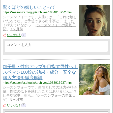
驚くほどの嬉しいことって
https://seasonfor.blog.jp/archives/1084015252.html
シーズンフォーです。人生には、「これは嬉し
いだろうな」と予想できる出来事と、 まった
く構えていなかっ…
シーズンフォーの男気日
記
7ヶ月前
いいね！
0
精子量・性欲アップを目指す男性へ｜
スペマン100錠の効果・成分・安全な
購入方法を徹底解説
https://seasonfor.blog.jp/archives/1083913937.html
シーズンフォーです。男性としての活力や精子
量、性欲の低下を感じたことはありませんか？
仕事や家事、生活…
シーズンフォーの男気日
記
8ヶ月前
いいね！
0