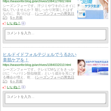
https://seasonfor.blog.jp/archives/1084127602.html
シーズンフォーです。汗ジミやワキのニオイに
悩んでいませんか？ 朝しっかり対策したはず
なのに、気づけば…
シーズンフォーの男気日
記
5ヶ月前
いいね！
0
ヒルドイドフォルテジェルでうるおい
美肌ケアを！
https://seasonfor.blog.jp/archives/1084032010.html
シーズンフォーです。テレビCMなどをきっか
けに「ヘパリン類似物質」という成分を耳にす
る機会が増え、乾…
シーズンフォーの男気日
記
6ヶ月前
いいね！
0