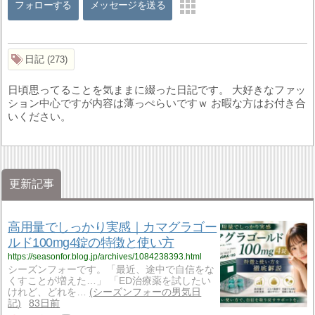
フォローする
メッセージを送る
日記
273
日頃思ってることを気ままに綴った日記です。 大好きなファッ
ション中心ですが内容は薄っぺらいですｗ お暇な方はお付き合
いください。
更新記事
高用量でしっかり実感｜カマグラゴー
ルド100mg4錠の特徴と使い方
https://seasonfor.blog.jp/archives/1084238393.html
シーズンフォーです。「最近、途中で自信をな
くすことが増えた…」 「ED治療薬を試したい
けれど、どれを…
シーズンフォーの男気日
記
83日前