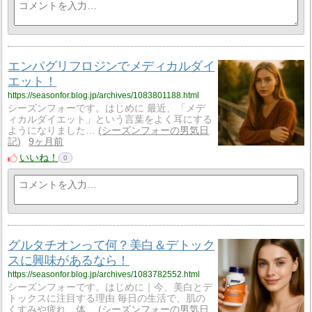
エンパグリフロジンでメディカルダイ
エット！
https://seasonfor.blog.jp/archives/1083801188.html
シーズンフォーです。はじめに 最近、「メデ
ィカルダイエット」という言葉をよく耳にする
ようになりました…
シーズンフォーの男気日
記
9ヶ月前
いいね！
0
グルタチオンって何？美白＆デトック
スに興味があるなら！
https://seasonfor.blog.jp/archives/1083782552.html
シーズンフォーです。はじめに｜今、美白とデ
トックスに注目する理由 毎日の生活で、肌の
くすみや疲れ、体…
シーズンフォーの男気日