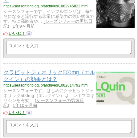
て
https://seasonfor.blog.jp/archives/1082945823.html
シーズンフォーです。インフルエンザは、毎年
冬になると流行する非常に感染力の強い病気で
す。特に高齢者や…
シーズンフォーの男気日
記
1年9ヶ月前
いいね！
0
クラビットジェネリック500mg（エル
クイン）の効果とは？
https://seasonfor.blog.jp/archives/1082814792.html
シーズンフォーです。はじめにクラビットジェ
ネリック500mg（エルクイン）は、レボフロキ
サシンを有効…
シーズンフォーの男気日
記
1年10ヶ月前
いいね！
0