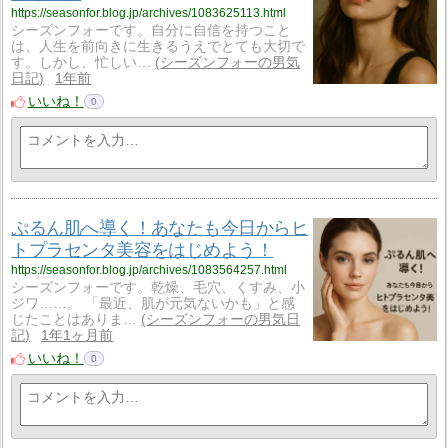
https://seasonfor.blog.jp/archives/1083625113.html
シーズンフォーです。自分に自信を持つこと
は、人生を前向きに生きるうえでとても大切で
す。しかし、忙しい…
シーズンフォーの男気
日記
1年前
いいね！
0
ぷるん肌へ導く！あなたも今日からヒ
トプラセンタ美容をはじめよう！
https://seasonfor.blog.jp/archives/1083564257.html
シーズンフォーです。乾燥、毛穴、くすみ、小
ジワ……。 「最近、肌が元気ないかも」と感
じたことはありま…
シーズンフォーの男気日
記
1年1ヶ月前
いいね！
0